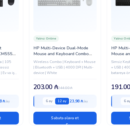
Yalnız Online
Yalnız Onl
t
HP Multi-Device Dual-Mode
HP Multi
-KM555
Mouse and Keyboard Combo
Mouse an
80-BBVZ)
490C RUSS (BE1M5AA)
490C RU
a | 105
Wireless Combo | Keyboard + Mouse
Simsiz Key
Səssiz
| Bluetooth + USB | 4000 DPI | Multi-
+ USB | 400
 Ev və iş
device | White
batareya ö
27 × 25.9
203.00
₼
191.0
244.00
₼
8 ₼
23,98 ₼
6 ay
12 ay
6 a
t
Səbətə əlavə et