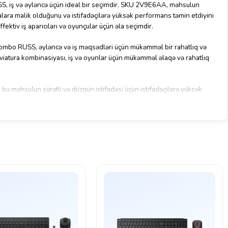
 iş və əyləncə üçün ideal bir seçimdir. SKU 2V9E6AA, məhsulun
alara malik olduğunu və istifadəçilərə yüksək performans təmin etdiyini
fektiv iş aparıcıları və oyunçular üçün əla seçimdir.
bo RUSS, əyləncə və iş məqsədləri üçün mükəmməl bir rahatlıq və
viatura kombinasiyası, iş və oyunlar üçün mükəmməl əlaqə və rahatlıq
bu məhsulun sürətli və düzgün istifadəsi üçün istifadəçilərə yüksək
Hassas mous sensoru və ergonomik klaviatura düzəni, istifadəçilərin
şma təcrübəsi yaşamasına kömək edir.