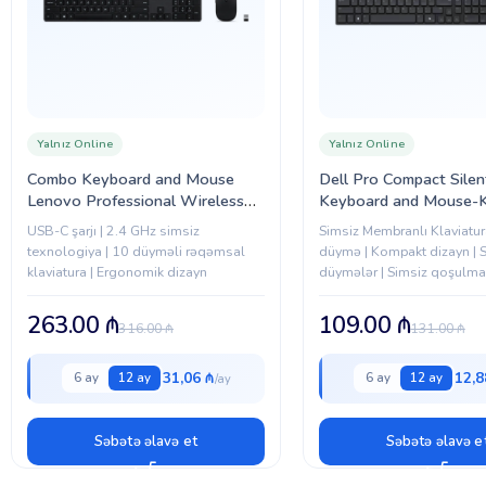
Yalnız Online
Yalnız Online
Combo Keyboard and Mouse
Dell Pro Compact Silen
Lenovo Professional Wireless
Keyboard and Mouse
Rechargeable (4X31R64342)
English (QWERTY) (5
USB-C şarjı | 2.4 GHz simsiz
Simsiz Membranlı Klaviatur
texnologiya | 10 düyməli rəqəmsal
düymə | Kompakt dizayn | 
klaviatura | Ergonomik dizayn
düymələr | Simsiz qoşulma |
üçün ideal | Ölçü: 398 × 1
mm
263.00
₼
109.00
₼
316.00
₼
131.00
₼
31,06 ₼
12,8
6 ay
12 ay
6 ay
12 ay
Səbətə əlavə et
Səbətə əlavə e