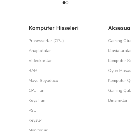
Kompüter Hissələri
Aksesua
Prosessorlar (CPU)
Gaming Otu
Anaplatalar
Klaviaturala
Videokartlar
Kompüter Si
RAM
Oyun Masas
Maye Soyuducu
Kompüter Qu
CPU Fan
Gaming Qula
Keys Fan
Dinamiklər
PSU
Keyslər
Monitorlar