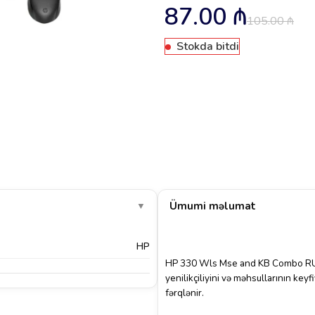
87.00
₼
105.00
₼
Stokda bitdi
Ümumi məlumat
▼
HP
HP 330 Wls Mse and KB Combo RUS
yenilikçiliyini və məhsullarının key
fərqlənir.