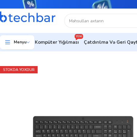
YENI
Kompüter Yığılması
Çatdırılma Və Geri Qa
Menyu
Ev
Kompüter aksesuarları
Aksesuar dəsti
HP 330 Wls Mse a
STOKDA YOXDUR