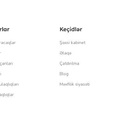
rlar
Keçidlər
racaqlar
Şəxsi kabinet
r
Əlaqə
çanları
Çatdırılma
ı
Blog
laqlıqları
Məxfilik siyasəti
qlıqlar