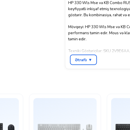
HP 330 Wls Mse və KB Combo RUSS,
keyfiyyətli inkişaf etmiş texnologiy
göstərir. Bu kombinasiya, rahat və ef
Mövqeyi: HP 330 Wls Mse və KB Com
performans təmin edir. Mous və kla
təmin edir.
Texniki Göstəricilər: SKU 2V9E6AA, 
keyfiyyətli performans təmin edir. 
Ətraflı ▼
mükəmməl naviqasiya və rahat yazı