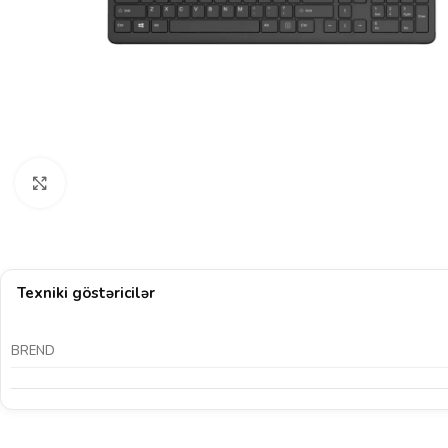
Böyütmək üçün klikləyin
Texniki göstəricilər
BREND