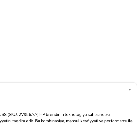
▼
S (SKU: 2V9E6AA) HP brendinin texnologiya sahəsindəki
fiyyətini təqdim edir. Bu kombinasiya, məhsul keyfiyyəti və performansı ilə