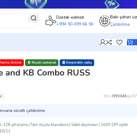
Bakı şəhəri üz
Dəstək xidməti
+994 50 499 66 56
Çatdırılma
Yalnız Online
Rəsmi zəmanət
Korporativ satış
e and KB Combo RUSS
̇b
SKU:
397
2V9E6AA
ünvana sürətli çatdırılma
128 şifrələmə | Tam ölçülü klaviatura | Sakit düymələr | 1600 DPI optik
 10/11