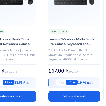
ine
Yalnız Online
-Device Dual-Mode
Lenovo Wireless Multi-Mode
d Keyboard Combo
Pro Combo Keyboard and
SS (BE1P9AA)
Mouse 6000 (4X31S04838)
board + Mouse | Bluetooth
2.4GHz USB + Bluetooth 5.3 |
0 DPI | Multi-device | Uzun
Klaviatura + Mouse dəst | Səssiz
mrü | Qara
düymələr | 4000 DPI | 3 zona
klaviatura | AES-128 şifrələmə | 36 ay
batareya | 3...
0
₼
167.00
₼
230.00
₼
201.00
₼
22,61 ₼
19,76 ₼
y
12 ay
6 ay
12 ay
Səbətə əlavə et
Səbətə əlavə et