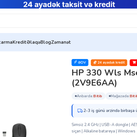
ytarma
Kredit
Əlaqə
Blog
Zəmanət
nd KB Combo RUSS (2V9E6AA)
ƏDV
24 ayadək kredit
HP 330 Wls Ms
(2V9E6AA)
anbarda:
bi̇ti̇b
mağazada:
bi̇ti
2-3 iş günü ərzində birbaşa 
Simsiz 2.4 GHz | USB-A dongle | AES-
siçan | Alkaline batareya | Windows