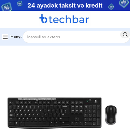
Menyu
Ev
Kompüter aksesuarları
Aksesuar dəsti