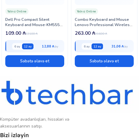
təmin edir.
Yalnız Online
Yalnız Online
Logitech Wireless Combo MK270, yüksək performans və rahatlığı bir
Dell Pro Compact Silent
Combo Keyboard and Mouse
araya gətirir. Həm iş yerində həm də evdə istifadə üçün idealdir. Bu
Keyboard and Mouse-KM555
Lenovo Professional Wireless
kombinasiya ilə effektivliyinizi artırın və əyləncəli vaxt keçirin.
English (QWERTY) (580-BBVZ)
Rechargeable (4X31R64342)
109.00
₼
263.00
₼
131.00
₼
316.00
₼
12,88 ₼
31,06 ₼
6 ay
12 ay
6 ay
12 ay
Səbətə əlavə et
Səbətə əlavə et
Kompüter avadanlıqları, hissələri və
aksesuarlarının satışı.
Bizi izləyin