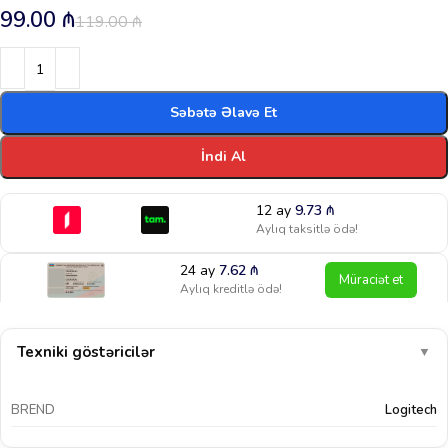
99.00
₼
119.00
₼
Səbətə Əlavə Et
İndi Al
12 ay
9.73
₼
Aylıq taksitlə ödə!
24 ay
7.62
₼
Müraciət et
Aylıq kreditlə ödə!
Texniki göstəricilər
▼
BREND
Logitech