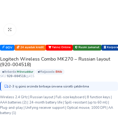
Böyütmək üçün klikləyin
24 ayadək kredit
Yalnız Online
Rəsmi zəmanət
Korporat
ƏDV
Logitech Wireless Combo MK270 – Russian layout
(920-004518)
anbarda:
mövcuddur
mağazada:
bi̇ti̇b
SKU:
415
920-004518
2-3 iş günü ərzində birbaşa ünvana sürətli çatdırılma
Wireless 2.4 GHz | Russian layout | Full-size keyboard | 8 function keys |
AAA batteries (2) | 24-month battery life | Spill-resistant (up to 60 ml) |
Plug-and-play | Unifying receiver support | Optical mouse, 1000 DPI | AA
battery (1)