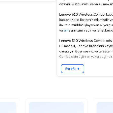
dizaynı, iş stolunuzu və ya ev məka
Lenovo 510 Wireless Combo, kablosuz
kablosuz alıcı ilə təchiz edilmişdir 
ilə uzun müddət işləyərkən əl yorgu
ya
ram
asını təmin edir və rahat keçid
Lenovo 510 Wireless Combo, ofis iş
Bu məhsul, Lenovo brendinin keyfiyyət
qarşılayır. Əgər səsiniz və tərəzilə
Combo sizin üçün ən yaxşı seçimdir
Ətraflı ▼