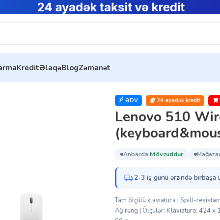
tarma
Kredit
Əlaqə
Blog
Zəmanət
ss Combo Cyrill White (keyboard&mouse) (GX31F38001)
ƏDV
24 ayadək kredit
Lenovo 510 Wir
(keyboard&mou
anbarda:
mövcuddur
mağaza
2-3 iş günü ərzində birbaşa 
Tam ölçülü klaviatura | Spill-resist
Ağ rəng | Ölçülər: Klaviatura: 424 x 