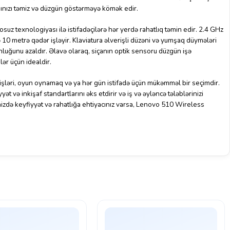
nınızı təmiz və düzgün göstərməyə kömək edir.
 texnologiyası ilə istifadəçilərə hər yerdə rahatlıq təmin edir. 2.4 GHz
və 10 metrə qədər işləyir. Klaviatura əlverişli düzəni və yumşaq düymələri
nluğunu azaldır. Əlavə olaraq, siçanın optik sensoru düzgün işə
lər üçün idealdir.
ləri, oyun oynamaq və ya hər gün istifadə üçün mükəmməl bir seçimdir.
 və inkişaf standartlarını əks etdirir və iş və əyləncə tələblərinizi
rinizdə keyfiyyət və rahatlığa ehtiyacınız varsa, Lenovo 510 Wireless
.