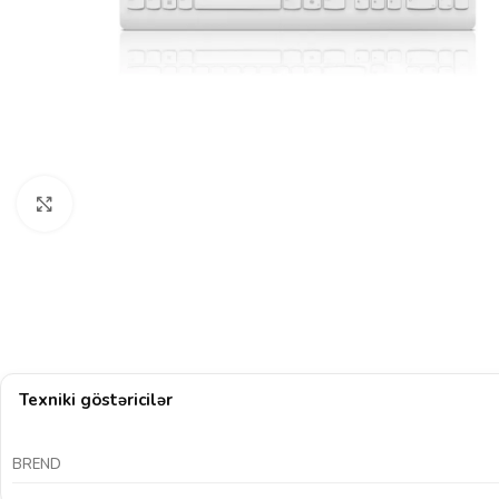
Böyütmək üçün klikləyin
Texniki göstəricilər
BREND