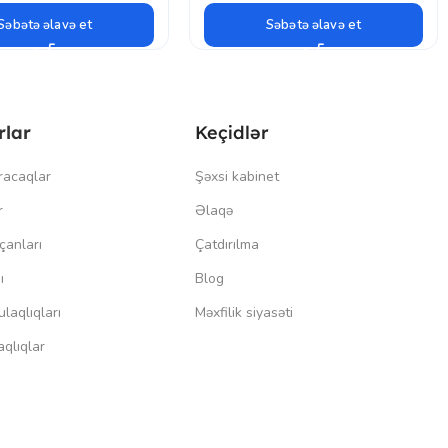
Səbətə əlavə et
Səbətə əlavə et
rlar
Keçidlər
racaqlar
Şəxsi kabinet
r
Əlaqə
çanları
Çatdırılma
ı
Blog
laqlıqları
Məxfilik siyasəti
qlıqlar