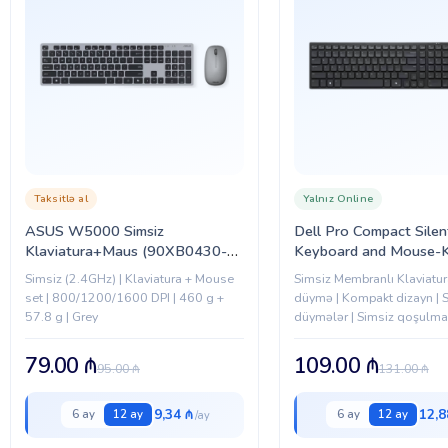
Taksitlə al
Yalnız Online
ASUS W5000 Simsiz
Dell Pro Compact Silen
Klaviatura+Maus (90XB0430-
Keyboard and Mouse
BKM330)
English (QWERTY) (5
Simsiz (2.4GHz) | Klaviatura + Mouse
Simsiz Membranlı Klaviatur
set | 800/1200/1600 DPI | 460 g +
düymə | Kompakt dizayn | 
57.8 g | Grey
düymələr | Simsiz qoşulma |
üçün ideal | Ölçü: 398 × 1
mm
79.00
₼
109.00
₼
95.00
₼
131.00
₼
9,34 ₼
12,8
6 ay
12 ay
6 ay
12 ay