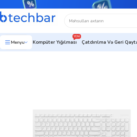
YENI
Menyu
Kompüter Yığılması
Çatdırılma Və Geri Qay
Ev
Kompüter aksesuarları
Aksesuar dəsti
Lenovo 510 Wirele