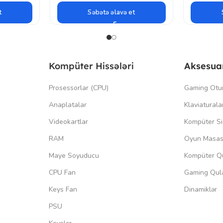
t
Səbətə əlavə et
Kompüter Hissələri
Aksesua
Prosessorlar (CPU)
Gaming Otu
Anaplatalar
Klaviaturala
Videokartlar
Kompüter Si
RAM
Oyun Masas
Maye Soyuducu
Kompüter Qu
CPU Fan
Gaming Qula
Keys Fan
Dinamiklər
PSU