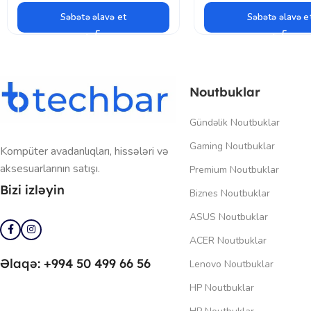
Səbətə əlavə et
Səbətə əlavə e
Noutbuklar
Gündəlik Noutbuklar
Gaming Noutbuklar
Kompüter avadanlıqları, hissələri və
aksesuarlarının satışı.
Premium Noutbuklar
Bizi izləyin
Biznes Noutbuklar
ASUS Noutbuklar
ACER Noutbuklar
Əlaqə: +994 50 499 66 56
Lenovo Noutbuklar
HP Noutbuklar