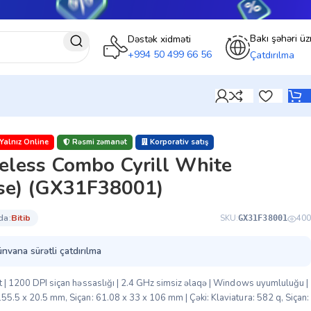
Bakı şəhəri üz
Dəstək xidməti
+994 50 499 66 56
Çatdırılma
Yalnız Online
Rəsmi zəmanət
Korporativ satış
eless Combo Cyrill White
se) (GX31F38001)
da:
bi̇ti̇b
SKU:
400
GX31F38001
ünvana sürətli çatdırılma
ant | 1200 DPI siçan həssaslığı | 2.4 GHz simsiz əlaqə | Windows uyumluluğu |
155.5 x 20.5 mm, Siçan: 61.08 x 33 x 106 mm | Çəki: Klaviatura: 582 q, Siçan: