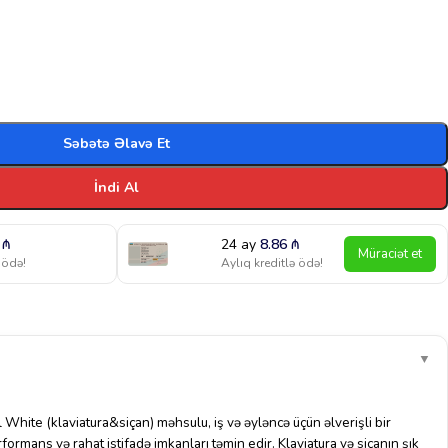
Səbətə Əlavə Et
İndi Al
0
₼
24 ay
8.86
₼
Müraciət et
 ödə!
Aylıq kreditlə ödə!
▼
hite (klaviatura&siçan) məhsulu, iş və əyləncə üçün əlverişli bir
rmans və rahat istifadə imkanları təmin edir. Klaviatura və siçanın şık