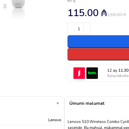
60 q.
115.00
₼
138.00
₼
12 ay
11.3
Aylıq taksitlə
Ümumi məlumat
▼
Lenovo
Lenovo 510 Wireless Combo Cyrill W
seçimdir. Bu məhsul, mükəmməl perfo