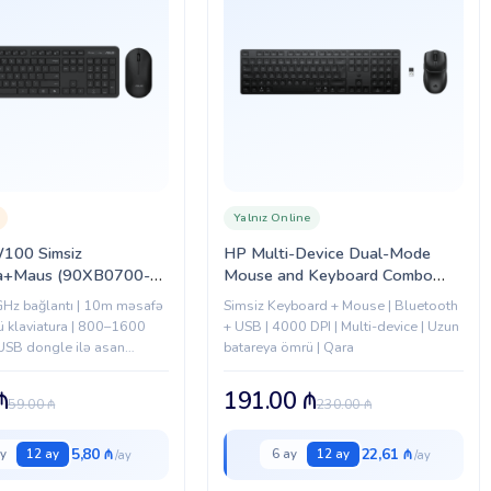
Yalnız Online
100 Simsiz
HP Multi-Device Dual-Mode
ra+Maus (90XB0700-
Mouse and Keyboard Combo
)
490C RUSS (BE1P9AA)
GHz bağlantı | 10m məsafə
Simsiz Keyboard + Mouse | Bluetooth
ü klaviatura | 800–1600
+ USB | 4000 DPI | Multi-device | Uzun
 USB dongle ilə asan
batareya ömrü | Qara
Windows uyğunluğu |
tifadə üçün ideal set
₼
191.00
₼
59.00
₼
230.00
₼
5,80 ₼
22,61 ₼
y
12 ay
6 ay
12 ay