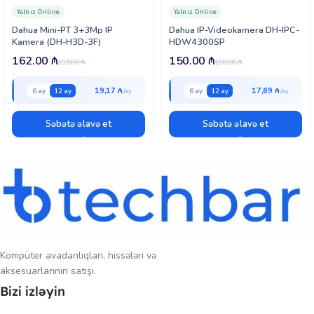
browser, CMS (DSS/PSS) və DMSS tətbiqi vasitəsilə uzaqdan izləmə və
Yalnız Online
Yalnız Online
idarəetmə mümkündür.
Dahua Mini-PT 3+3Mp IP
Dahua IP-Videokamera DH-IPC-
Kamera (DH-H3D-3F)
HDW4300SP
162.00
₼
150.00
₼
195.00
₼
180.00
₼
19,17 ₼
17,69 ₼
6 ay
12 ay
6 ay
12 ay
Səbətə əlavə et
Səbətə əlavə et
Kompüter avadanlıqları, hissələri və
aksesuarlarının satışı.
Bizi izləyin