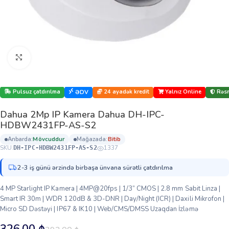
Böyütmək üçün klikləyin
Pulsuz çatdırılma
24 ayadək kredit
Yalnız Online
Rəsm
ƏDV
Dahua 2Mp IP Kamera Dahua DH-IPC-
HDBW2431FP-AS-S2
anbarda:
mövcuddur
mağazada:
bi̇ti̇b
SKU:
1337
DH-IPC-HDBW2431FP-AS-S2
2-3 iş günü ərzində birbaşa ünvana sürətli çatdırılma
4 MP Starlight IP Kamera | 4MP@20fps | 1/3” CMOS | 2.8 mm Sabit Linza |
Smart IR 30m | WDR 120dB & 3D-DNR | Day/Night (ICR) | Daxili Mikrofon |
Micro SD Dəstəyi | IP67 & IK10 | Web/CMS/DMSS Uzaqdan İzləmə