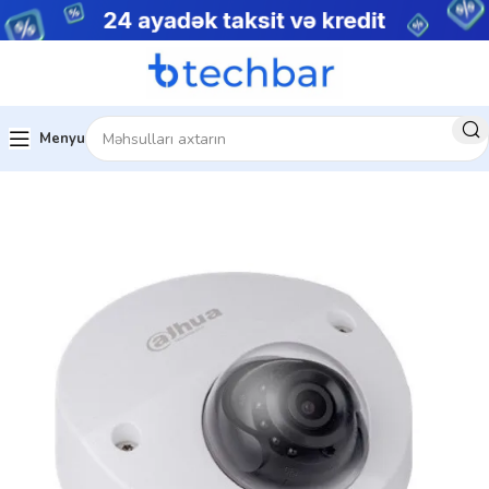
Menyu
sistemləri
Şəbəkə Məhsulları
IP kameralar