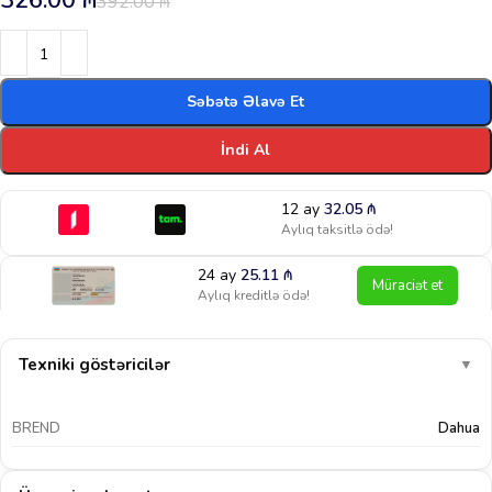
326.00
₼
392.00
₼
Səbətə Əlavə Et
İndi Al
12 ay
32.05
₼
Aylıq taksitlə ödə!
24 ay
25.11
₼
Müraciət et
Aylıq kreditlə ödə!
Texniki göstəricilər
▼
BREND
Dahua