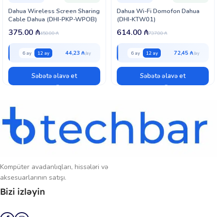
şəraitində etibarlı işləyir. Bu, ofis, mağaza, anbar və açıq ərazilər üçün
Dahua Wireless Screen Sharing
Dahua Wi-Fi Domofon Dahua
ideal video nəzarət həllidir.
Cable Dahua (DHI-PKP-WPOB)
(DHI-KTW01)
375.00
₼
614.00
₼
450.00
₼
737.00
₼
44,23 ₼
72,45 ₼
6 ay
12 ay
6 ay
12 ay
Səbətə əlavə et
Səbətə əlavə et
Kompüter avadanlıqları, hissələri və
aksesuarlarının satışı.
Bizi izləyin