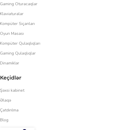
Gaming Oturacaqlar
Klaviaturalar
Kompüter Siçanları
Oyun Masası
Kompüter Qulaqlıqları
Gaming Qulaqlıqlar
Dinamiklər
Keçidlər
Şəxsi kabinet
Əlaqə
Çatdırılma
Blog
226.00
₼
Məxfilik siyasəti