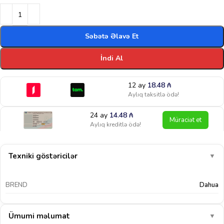
Səbətə Əlavə Et
İndi Al
12 ay
18.48
₼
Aylıq taksitlə ödə!
24 ay
14.48
₼
Müraciət et
Aylıq kreditlə ödə!
Texniki göstəricilər
▼
BREND
Dahua
Ümumi məlumat
▼