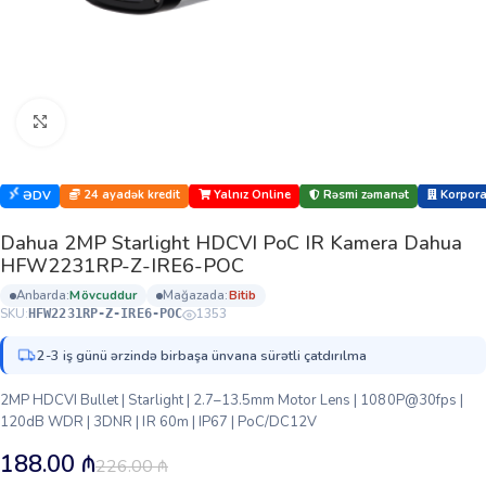
Böyütmək üçün klikləyin
24 ayadək kredit
Yalnız Online
Rəsmi zəmanət
Korporat
ƏDV
Dahua 2MP Starlight HDCVI PoC IR Kamera Dahua
HFW2231RP-Z-IRE6-POC
anbarda:
mövcuddur
mağazada:
bi̇ti̇b
SKU:
1353
HFW2231RP-Z-IRE6-POC
2-3 iş günü ərzində birbaşa ünvana sürətli çatdırılma
2MP HDCVI Bullet | Starlight | 2.7–13.5mm Motor Lens | 1080P@30fps |
120dB WDR | 3DNR | IR 60m | IP67 | PoC/DC12V
188.00
₼
226.00
₼