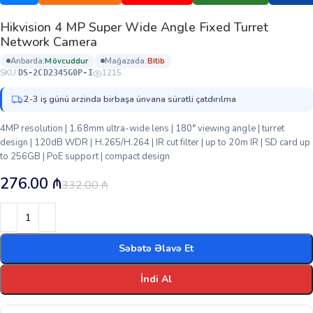
Hikvision 4 MP Super Wide Angle Fixed Turret
Network Camera
anbarda:
mövcuddur
mağazada:
bi̇ti̇b
SKU:
1215
DS-2CD2345G0P-I
2-3 iş günü ərzində birbaşa ünvana sürətli çatdırılma
4MP resolution | 1.68mm ultra-wide lens | 180° viewing angle | turret
design | 120dB WDR | H.265/H.264 | IR cut filter | up to 20m IR | SD card up
to 256GB | PoE support | compact design
276.00
₼
332.00
₼
Səbətə Əlavə Et
İndi Al