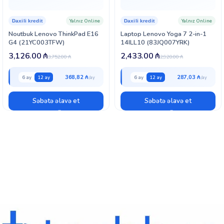
Yalnız Online
Yalnız Online
Daxili kredit
Daxili kredit
Noutbuk Lenovo ThinkPad E16
Laptop Lenovo Yoga 7 2-in-1
G4 (21YC003TFW)
14ILL10 (83JQ007YRK)
3,126.00
₼
2,433.00
₼
3,752.00
₼
2,920.00
₼
368,82 ₼
287,03 ₼
6 ay
12 ay
6 ay
12 ay
Səbətə əlavə et
Səbətə əlavə et