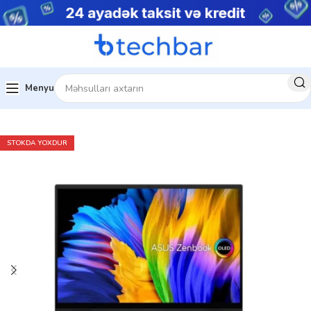
Menyu
Ev
Noutbuklar
Premium noutbuklar
STOKDA YOXDUR