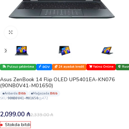
Böyütmək üçün klikləyin
Pulsuz çatdırılma
24 ayadək kredit
Yalnız Online
Rəsm
ƏDV
Asus ZenBook 14 Flip OLED UP5401EA-KN076
(90NB0V41-M01650)
anbarda:
bi̇ti̇b
mağazada:
bi̇ti̇b
SKU:
472
90NB0V41-M01650
2,099.00
₼
2,339.00
₼
Stokda bitdi