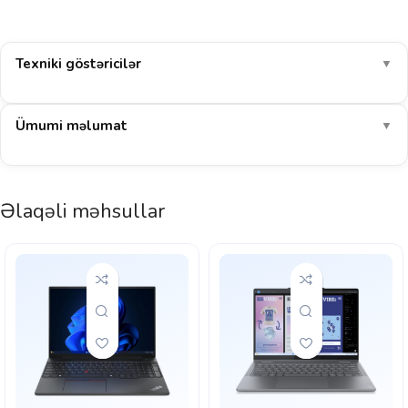
Texniki göstəricilər
▼
Ümumi məlumat
▼
Əlaqəli məhsullar