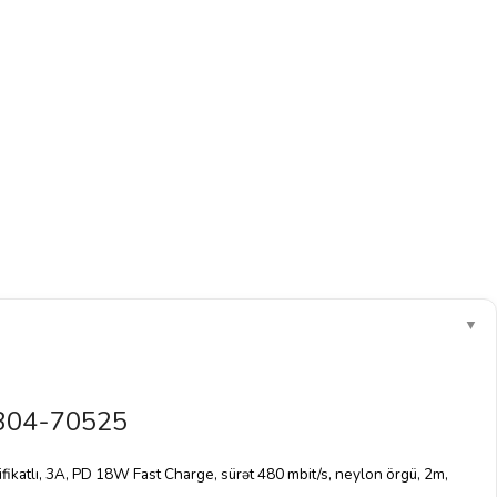
▼
304-70525
ifikatlı, 3A, PD 18W Fast Charge, sürət 480 mbit/s, neylon örgü, 2m,