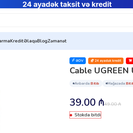
tarma
Kredit
Əlaqə
Blog
Zəmanət
ver) (70525)
ƏDV
24 ayadək kredit
Cable UGREEN U
anbarda:
bi̇ti̇b
mağazada:
bi̇ti
39.00
₼
49.00
₼
Stokda bitdi