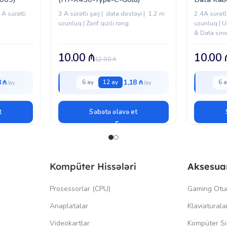
 A sürətli
3 A sürətli şarj | data dəstəyi | 1.2 m
2.4A sürətli
uzunluq | Zərif qızılı rəng.
uzunluq | 
& Data sin
10.00
₼
10.00
12.00
₼
8 ₼
1,18 ₼
6 ay
12 ay
6 a
t
Səbətə əlavə et
Kompüter Hissələri
Aksesua
Prosessorlar (CPU)
Gaming Otu
Anaplatalar
Klaviaturala
Videokartlar
Kompüter Si