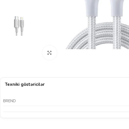
Böyütmək üçün klikləyin
Texniki göstəricilər
BREND