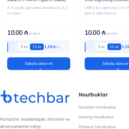
3 A sürətli şarj | data ötürülməsi | 1.2
USB‑C to Lightning | 1 m, 3
m | qara
şarj və data ötürmə.
10.00
₼
10.00
₼
12.00
₼
12.00
₼
1,18 ₼
1,1
6 ay
12 ay
6 ay
12 ay
Səbətə əlavə et
Səbətə əlavə e
Noutbuklar
Gündəlik Noutbuklar
Gaming Noutbuklar
Kompüter avadanlıqları, hissələri və
aksesuarlarının satışı.
Premium Noutbuklar