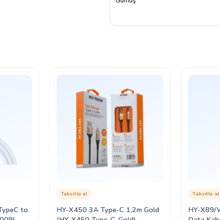
Gümüş
Taksitlə al
Taksitlə al
ypeC to
HY-X450 3A Type-C 1,2m Gold
HY-X89/Wh
009)
(HY-X450-Type-C-Gold)
Data Kab