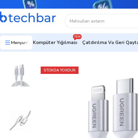
YENI
Menyu
Kompüter Yığılması
Çatdırılma Və Geri Qay
Ev
Telefon aksesuarları
USB Kabel
Cable UGREEN US304 (Sil
STOKDA YOXDUR