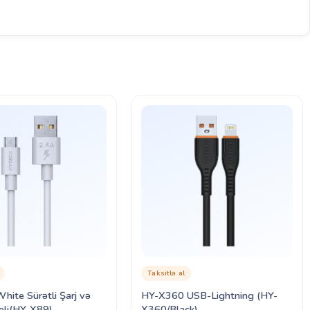
Taksitlə al
ite Sürətli Şarj və
HY-X360 USB-Lightning (HY-
eli(HY-X89)
X360/Black)