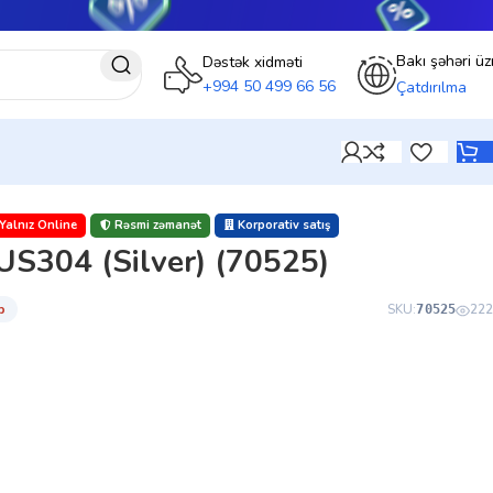
Bakı şəhəri üz
Dəstək xidməti
+994 50 499 66 56
Çatdırılma
Yalnız Online
Rəsmi zəmanət
Korporativ satış
S304 (Silver) (70525)
̇b
SKU:
222
70525