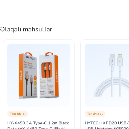
Əlaqəli məhsullar
Taksitlə al
Taksitlə al
HY-X450 3A Type-C 1,2m Black
HYTECH XPD20 USB-T
Data (HY-X450-Type-C-Black)
USB-Lightning (KB000