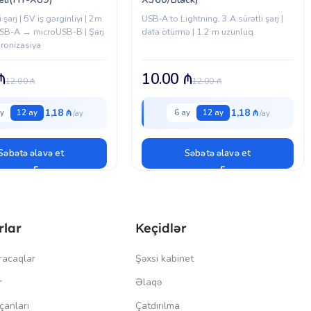
 şarj | 5V iş gərginliyi | 2m
USB‑A to Lightning, 3 A sürətli şarj |
USB-A → microUSB-B | Şarj
data ötürmə | 1.2 m uzunluq.
xronizasiya
₼
10.00
₼
12.00
₼
12.00
₼
1,18 ₼
1,18 ₼
y
12 ay
6 ay
12 ay
Səbətə əlavə et
Səbətə əlavə et
rlar
Keçidlər
racaqlar
Şəxsi kabinet
r
Əlaqə
çanları
Çatdırılma