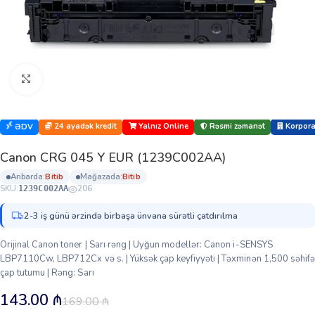
Böyütmək üçün klikləyin
24 ayadək kredit
Yalnız Online
Rəsmi zəmanət
Korporat
ƏDV
Canon CRG 045 Y EUR (1239C002AA)
anbarda:
bi̇ti̇b
mağazada:
bi̇ti̇b
SKU:
206
1239C002AA
2-3 iş günü ərzində birbaşa ünvana sürətli çatdırılma
Orijinal Canon toner | Sarı rəng | Uyğun modellər: Canon i-SENSYS
LBP7110Cw, LBP712Cx və s. | Yüksək çap keyfiyyəti | Təxminən 1,500 səhifə
çap tutumu | Rəng: Sarı
143.00
₼
169.00
₼