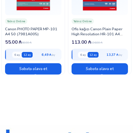
Yalnız Online
Yalnız Online
Canon PHOTO PAPER MP-101
Ofis kağızı Canon Plain Paper
A4 50 (7981A005)
High Resolution HR-101 A4
(1033A001)
55.00
₼
113.00
₼
66.00
₼
136.00
₼
6,49 ₼
13,37 ₼
6 ay
12 ay
6 ay
12 ay
Səbətə əlavə et
Səbətə əlavə et