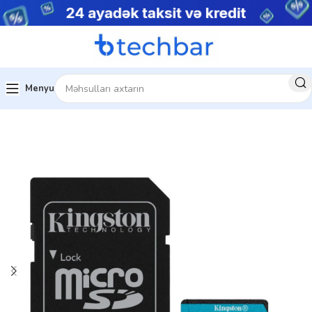
Menyu
Ev
Kompüter aksesuarları
Xarici SSD