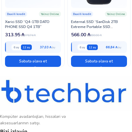
Korroziya və zədələnməyə davamlıdır: IPX7, temperatur və rentgen
qorunması ilə.
Yalnız Online
Yalnız Online
Daxili kredit
Daxili kredit
Çevik istifadə: SD adapter ilə bir çox cihazla uyğunluq.
Xarici SSD “Q4-1TB DATO
External SSD “SanDisk 2TB
PHONE SSD Q4 1TB”
Extreme Portable SSD
(SDSSDE61-2T00-G25)”
313.95
₼
566.00
₼
376.74
₼
680.00
₼
37,03 ₼
66,84 ₼
6 ay
12 ay
6 ay
12 ay
Səbətə əlavə et
Səbətə əlavə et
Kompüter avadanlıqları, hissələri və
aksesuarlarının satışı.
Bizi izləyin