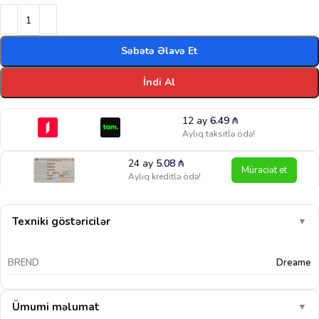
Səbətə Əlavə Et
İndi Al
12 ay
6.49
₼
Aylıq taksitlə ödə!
24 ay
5.08
₼
Müraciət et
Aylıq kreditlə ödə!
Texniki göstəricilər
▼
BREND
Dreame
Ümumi məlumat
▼