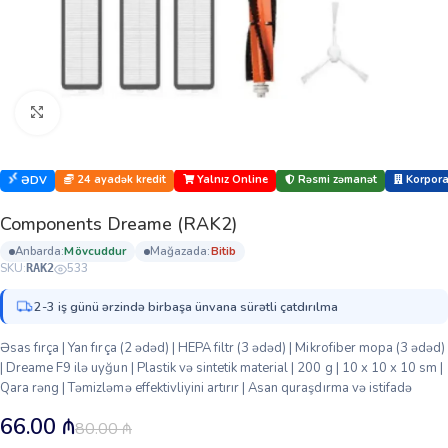
Böyütmək üçün klikləyin
24 ayadək kredit
Yalnız Online
Rəsmi zəmanət
Korporat
ƏDV
Components Dreame (RAK2)
anbarda:
mövcuddur
mağazada:
bi̇ti̇b
SKU:
533
RAK2
2-3 iş günü ərzində birbaşa ünvana sürətli çatdırılma
Əsas fırça | Yan fırça (2 ədəd) | HEPA filtr (3 ədəd) | Mikrofiber mopa (3 ədəd)
| Dreame F9 ilə uyğun | Plastik və sintetik material | 200 g | 10 x 10 x 10 sm |
Qara rəng | Təmizləmə effektivliyini artırır | Asan quraşdırma və istifadə
66.00
₼
80.00
₼