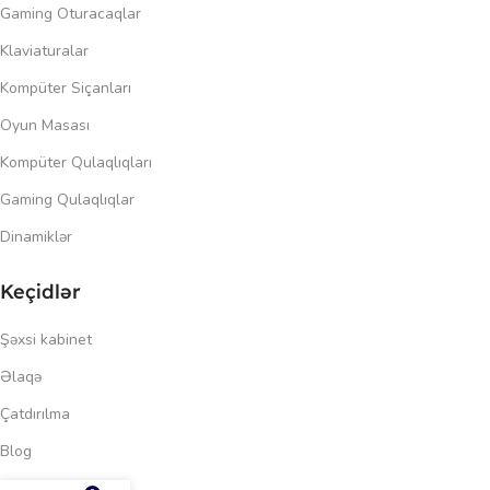
Gaming Oturacaqlar
Klaviaturalar
Kompüter Siçanları
Oyun Masası
Kompüter Qulaqlıqları
Gaming Qulaqlıqlar
Dinamiklər
Keçidlər
Şəxsi kabinet
Əlaqə
Çatdırılma
Blog
80.00
₼
Məxfilik siyasəti