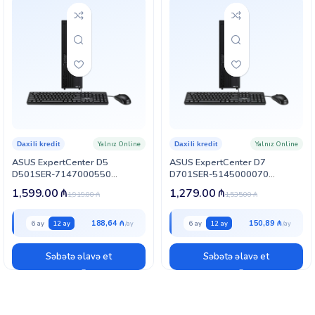
Yalnız Online
Yalnız Online
Daxili kredit
Daxili kredit
ASUS ExpertCenter D5
ASUS ExpertCenter D7
D501SER-7147000550
D701SER-5145000070
(90PF05M1-M016A0) Small
90PF05N1-M006F0 Small Form
1,599.00
₼
1,279.00
₼
1,919.00
₼
1,535.00
₼
Form Factor
Factor
188,64 ₼
150,89 ₼
6 ay
12 ay
6 ay
12 ay
Səbətə əlavə et
Səbətə əlavə et