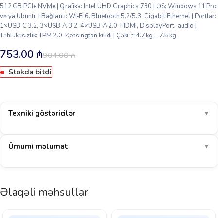
512 GB PCIe NVMe | Qrafika: Intel UHD Graphics 730 | ƏS: Windows 11 Pro
və ya Ubuntu | Bağlantı: Wi‑Fi 6, Bluetooth 5.2/5.3, Gigabit Ethernet | Portlar:
1×USB‑C 3.2, 3×USB‑A 3.2, 4×USB‑A 2.0, HDMI, DisplayPort, audio |
Təhlükəsizlik: TPM 2.0, Kensington kilidi | Çəki: ≈ 4.7 kg – 7.5 kg
753.00
₼
904.00
₼
Stokda bitdi
Texniki göstəricilər
▼
Ümumi məlumat
▼
Əlaqəli məhsullar