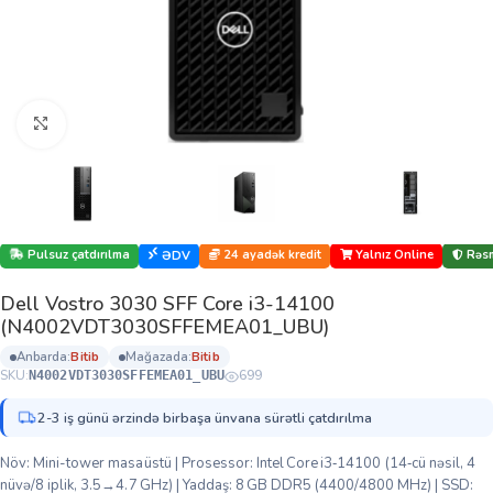
Böyütmək üçün klikləyin
Pulsuz çatdırılma
24 ayadək kredit
Yalnız Online
Rəsm
ƏDV
Dell Vostro 3030 SFF Core i3-14100
(N4002VDT3030SFFEMEA01_UBU)
anbarda:
bi̇ti̇b
mağazada:
bi̇ti̇b
SKU:
699
N4002VDT3030SFFEMEA01_UBU
2-3 iş günü ərzində birbaşa ünvana sürətli çatdırılma
Növ: Mini-tower masaüstü | Prosessor: Intel Core i3‑14100 (14‑cü nəsil, 4
nüvə/8 iplik, 3.5→4.7 GHz) | Yaddaş: 8 GB DDR5 (4400/4800 MHz) | SSD: