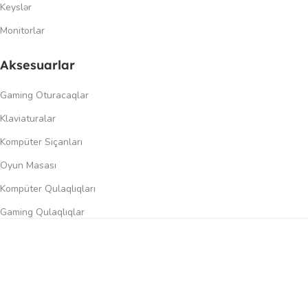
Keyslər
Monitorlar
Aksesuarlar
Gaming Oturacaqlar
Klaviaturalar
Kompüter Siçanları
Oyun Masası
Kompüter Qulaqlıqları
Gaming Qulaqlıqlar
Dinamiklər
0
üqayisə et
İstək siyahısı
Səbət
Menyu
Keçidlər
Şəxsi kabinet