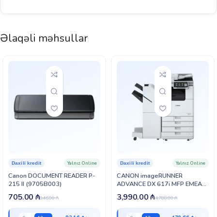
Əlaqəli məhsullar
Yalnız Online
Yalnız Online
Daxili kredit
Daxili kredit
Canon DOCUMENT READER P-
CANON imageRUNNER
215 II (9705B003)
ADVANCE DX 617i MFP EMEA
(3894C004)
705.00
₼
3,990.00
₼
846.00
₼
4,788.00
₼