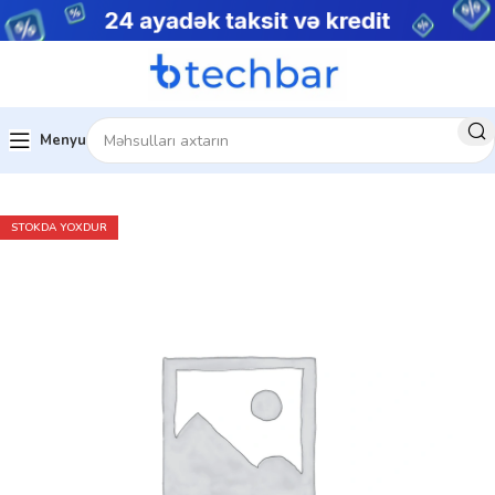
Menyu
Ev
Çap avadanlıqları
Skanerlər
STOKDA YOXDUR