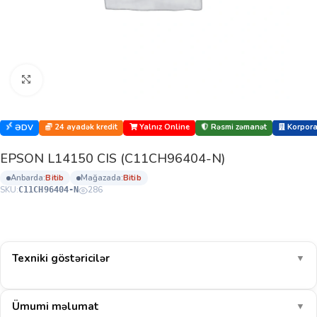
Böyütmək üçün klikləyin
24 ayadək kredit
Yalnız Online
Rəsmi zəmanət
Korporat
ƏDV
EPSON L14150 CIS (C11CH96404-N)
anbarda:
bi̇ti̇b
mağazada:
bi̇ti̇b
SKU:
286
C11CH96404-N
Texniki göstəricilər
▼
Ümumi məlumat
▼