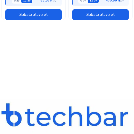
83,16 ₼
470,66 ₼
6 ay
12 ay
6 ay
12 ay
Səbətə əlavə et
Səbətə əlavə et