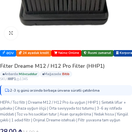
Böyütmək üçün klikləyin
24 ayadək kredit
Yalnız Online
Rəsmi zəmanət
Korporat
ƏDV
Filter Dreame M12 / H12 Pro Filter (HHP1)
anbarda:
mövcuddur
mağazada:
bi̇ti̇b
SKU:
1345
HHP1
2-3 iş günü ərzində birbaşa ünvana sürətli çatdırılma
HEPA / Toz filtr | Dreame M12 / H12 Pro ilə uyğun | HHP1 | Sintetik liflər +
şəbəkə | Cihaza uyğun ölçü | Orta səviyyədə toz tutumu | 3-6 ay istifadə
müddəti | Toz və hissəcikləri tutur | Asan quraşdırılma | Yedək hissə | Yüngül
çəkili | 1 ədəd filtr | Orijinal Dreame istehsalı | Filtr yuvasına tam uyğun
28.00
₼