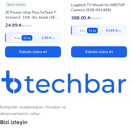
yüksək filtrasiya qabiliyyəti ilə bu filtr evdə, ofisdə və digər məkanlarda
Logitech TV Mount for MEETUP
Yalnız Online
maksimum təmizlik və təmiz hava istəyən istifadəçilər üçün ideal
Camera (939-001498)
2E Power strip Plus 5хType F,
seçimdir.
3х1mm2, 10A, 3m, black (2E-
368.00
₼
442.00
₼
U05VESM3BK)
24.99
₼
29.99
₼
43,45 ₼
6 ay
12 ay
2,95 ₼
6 ay
12 ay
Səbətə əlavə et
Səbətə əlavə et
Kompüter avadanlıqları, hissələri və
aksesuarlarının satışı.
Bizi izləyin