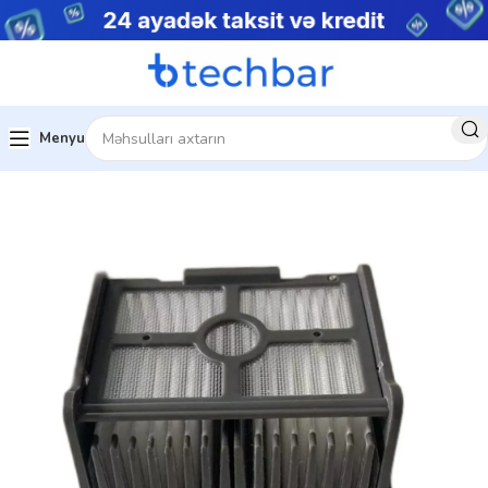
Menyu
Ev
Ev üçün texnologiya
Tozsoran