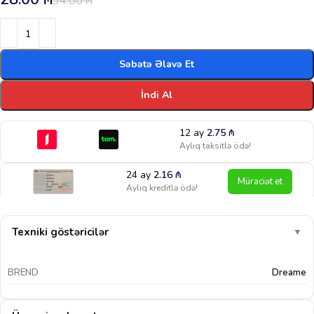
34.00
₼
Səbətə Əlavə Et
İndi Al
12 ay
2.75
₼
Aylıq taksitlə ödə!
24 ay
2.16
₼
Müraciət et
Aylıq kreditlə ödə!
Texniki göstəricilər
▼
BREND
Dreame