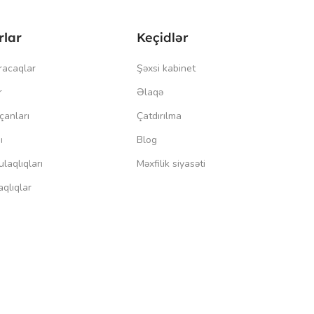
rlar
Keçidlər
racaqlar
Şəxsi kabinet
r
Əlaqə
çanları
Çatdırılma
ı
Blog
laqlıqları
Məxfilik siyasəti
qlıqlar