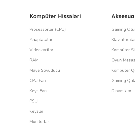
Kompüter Hissələri
Aksesua
Prosessorlar (CPU)
Gaming Otu
Anaplatalar
Klaviaturala
Videokartlar
Kompüter Si
RAM
Oyun Masas
Maye Soyuducu
Kompüter Qu
CPU Fan
Gaming Qula
Keys Fan
Dinamiklər
PSU
Keyslər
Monitorlar