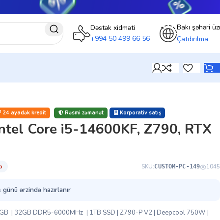
Bakı şəhəri üz
Dəstək xidməti
+994 50 499 66 56
Çatdırılma
24 ayadək kredit
Rəsmi zəmanət
Korporativ satış
Intel Core i5-14600KF, Z790, RTX
̇b
SKU:
1045
CUSTOM-PC-149
 günü ərzində hazırlanır
 8GB | 32GB DDR5-6000MHz | 1TB SSD | Z790-P V2 | Deepcool 750W |