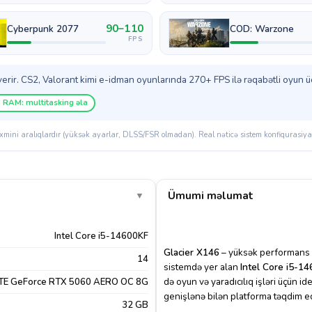
90–110
Cyberpunk 2077
COD: Warzone
FPS
ir. CS2, Valorant kimi e-idman oyunlarında 270+ FPS ilə rəqabətli oyun üç
 RAM: multitasking əla
mini aralıqlardır (yüksək ayarlar, DLSS/FSR olmadan). Real nəticə sistem konfiqurasiyası
Ümumi məlumat
▼
Intel Core i5-14600KF
Glacier X146
– yüksək performans v
14
sistemdə yer alan
Intel Core i5-1
də oyun və yaradıcılıq işləri üçün id
E GeForce RTX 5060 AERO OC 8G
genişlənə bilən platforma təqdim ed
32 GB