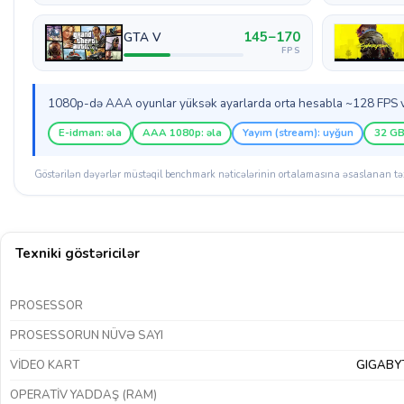
145–170
GTA V
FPS
1080p-də AAA oyunlar yüksək ayarlarda orta hesabla ~128 FPS ver
E-idman: əla
AAA 1080p: əla
Yayım (stream): uyğun
32 GB
Göstərilən dəyərlər müstəqil benchmark nəticələrinin ortalamasına əsaslanan təx
Texniki göstəricilər
PROSESSOR
PROSESSORUN NÜVƏ SAYI
VIDEO KART
GIGABYT
OPERATIV YADDAŞ (RAM)