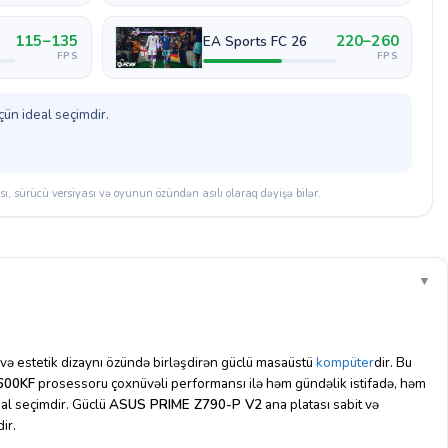
115–135
220–260
EA Sports FC 26
FPS
FPS
ün ideal seçimdir.
, sürücü versiyası və oyunun özündən asılı olaraq dəyişə bilər.
▼
ə estetik dizaynı özündə birləşdirən güclü masaüstü
kompüter
dir. Bu
4600KF
prosessoru çoxnüvəli performansı ilə həm gündəlik istifadə, həm
eal seçimdir. Güclü
ASUS PRIME Z790-P V2
ana platası sabit və
ir.