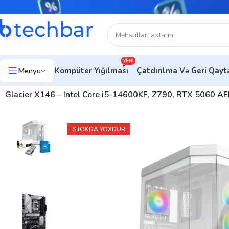
YENI
Menyu
Kompüter Yığılması
Çatdırılma Və Geri Qay
Ev
Kompüter avadanlıqları
Kompüterlər
Gaming PC | Oyun Komp
Glacier X146 – Intel Core i5-14600KF, Z790, RTX 5060 
STOKDA YOXDUR