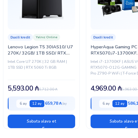
Yalnız Online
Daxili kredit
Daxili kredit
Lenovo Legion T5 30IAS10/ U7
HyperAqua Gaming PC
270K/ 32GB/ 1TB SSD/ RTX
RTX5070,i7-13700KF
5060 Ti 8GB
(CUSTOM-PC-059)
Intel Core U7 270K | 32 GB RAM |
Intel i7-13700KF | ASUS 
1TB SSD | RTX 5060 Ti 8GB
RTX5070-O12G-GAMING 1
Pro Z790-P WiFi | T-Force
32GB DDR5 | 1TB M.2 SSD 
Fury 850W | FROZR-O II...
5,593.00
₼
4,969.00
₼
6,712.00
₼
5,963.00
659,78 ₼
586,
6 ay
12 ay
6 ay
12 ay
Səbətə əlavə et
Səbətə əlavə e