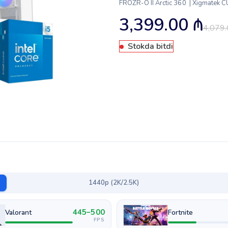
FROZR-O II Arctic 360 | Xigmatek CU
3,399.00
₼
4,079
Stokda bitdi
1440p (2K/2.5K)
445–500
Valorant
Fortnite
FPS