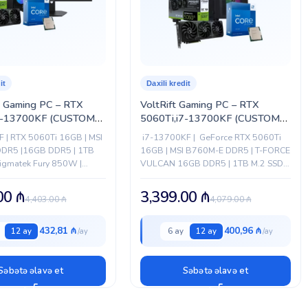
it
Daxili kredit
 Gaming PC – RTX
VoltRift Gaming PC – RTX
7-13700KF (CUSTOM-
5060Ti,i7-13700KF (CUSTOM-
PC-061)
 | RTX 5060Ti 16GB | MSI
i7-13700KF | GeForce RTX 5060Ti
DR5 |16GB DDR5 | 1TB
16GB | MSI B760M-E DDR5 | T-FORCE
Xigmatek Fury 850W |
VULCAN 16GB DDR5 | 1TB M.2 SSD |
quid Killer X 360 |
Xigmatek Fury 850W | Xigmatek
uantum |...
FROZR-O II 240 |...
.00
₼
3,399.00
₼
4,403.00
₼
4,079.00
₼
432,81 ₼
400,96 ₼
12 ay
6 ay
12 ay
Səbətə əlavə et
Səbətə əlavə et