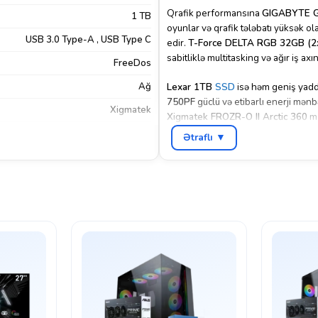
Qrafik performansına
GIGABYTE G
1 TB
oyunlar və qrafik tələbatı yüksək o
USB 3.0 Type-A
,
USB Type C
edir.
T-Force DELTA RGB 32GB (
sabitliklə multitasking və ağır iş axın
FreeDos
Ağ
Lexar 1TB
SSD
isə həm geniş yadda
750PF
güclü və etibarlı enerji mənb
Xigmatek
Xigmatek FROZR-O II Arctic 360
ma
da uzun müddətli yükləmələr zamanı
Ətraflı ▼
Əlavə olaraq,
Xigmatek CUBI Arcti
üstünlük təqdim edir.
Glacier X146
seçimdir.