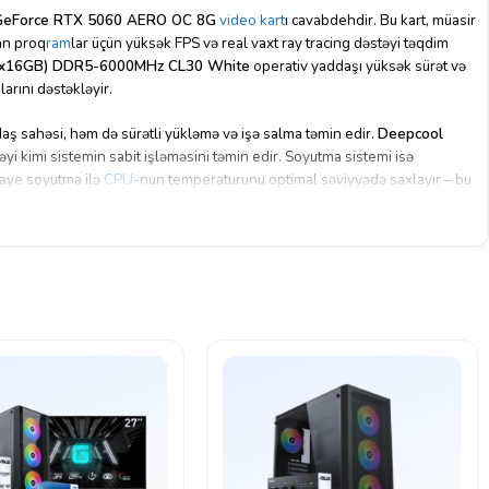
eForce RTX 5060 AERO OC 8G
video kart
ı cavabdehdir. Bu kart, müasir
lan proq
ram
lar üçün yüksək FPS və real vaxt ray tracing dəstəyi təqdim
2x16GB) DDR5-6000MHz CL30 White
operativ yaddaşı yüksək sürət və
larını dəstəkləyir.
ş sahəsi, həm də sürətli yükləmə və işə salma təmin edir.
Deepcool
əyi kimi sistemin sabit işləməsini təmin edir. Soyutma sistemi isə
ye soyutma ilə
CPU
-nun temperaturunu optimal səviyyədə saxlayır – bu
 sabitlik deməkdir.
c
korpusu, şık və ağ dizaynı ilə həm performans, həm də vizual baxımdan
, həm oyunçular, həm də yaradıcı istifadəçilər üçün balanslı və güclü bir