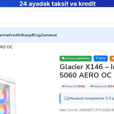
tarma
Kredit
Əlaqə
Blog
Zəmanət
üterləri
AERO OC
Pulsuz çatdırılma
ƏDV
Glacier X146 – 
5060 AERO OC
anbarda:
bi̇ti̇b
mağazada:
bi̇ti
Masaüstü kompüterlər 3-5 iş
Intel Core i5-14600KF | RTX 5060