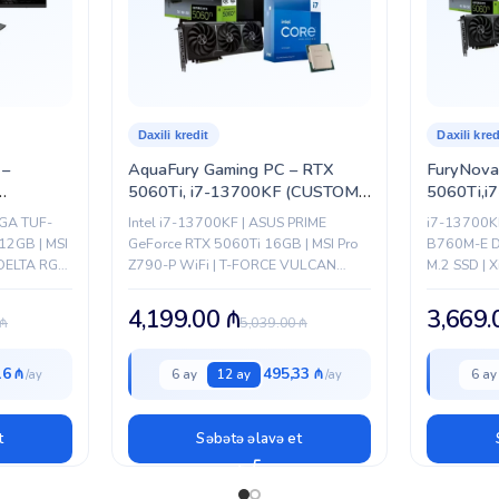
Daxili kredit
Daxili kred
 –
AquaFury Gaming PC – RTX
FuryNova
5060Ti, i7-13700KF (CUSTOM-
5060Ti,i
PC-062)
PC-060)
VGA TUF-
Intel i7-13700KF | ASUS PRIME
i7-13700KF
2GB | MSI
GeForce RTX 5060Ti 16GB | MSI Pro
B760M-E D
 DELTA RGB
Z790-P WiFi | T-FORCE VULCAN
M.2 SSD | 
| Xigmatek
32GB DDR5 | 1TB M.2 SSD | Xigmatek
Xigmatek Li
Fury 850W | FROZR-O...
Xigmatek Q
4,199.00
₼
3,669
₼
5,039.00
₼
16 ₼
495,33 ₼
6 ay
12 ay
6 ay
t
Səbətə əlavə et