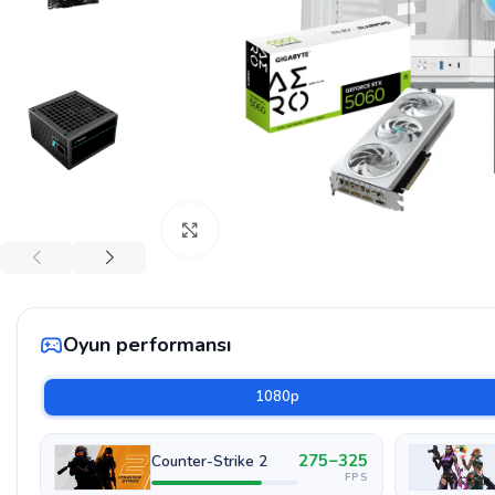
Böyütmək üçün klikləyin
Oyun performansı
1080p
275–325
Counter-Strike 2
FPS