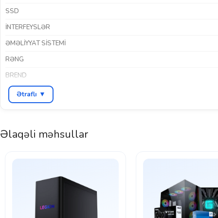
SSD
İNTERFEYSLƏR
ƏMƏLIYYAT SISTEMI
RƏNG
BREND
Ətraflı ▼
Əlaqəli məhsullar