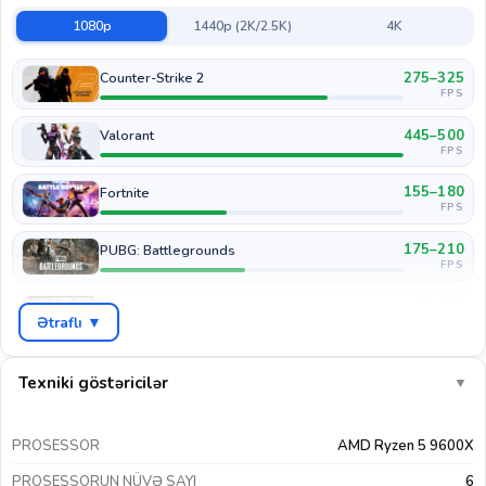
1080p
1440p (2K/2.5K)
4K
275–325
Counter-Strike 2
FPS
445–500
Valorant
FPS
155–180
Fortnite
FPS
175–210
PUBG: Battlegrounds
FPS
145–170
GTA V
Ətraflı ▼
FPS
90–110
Cyberpunk 2077
FPS
Texniki göstəricilər
▼
115–135
COD: Warzone
FPS
PROSESSOR
AMD Ryzen 5 9600X
220–260
EA Sports FC 26
PROSESSORUN NÜVƏ SAYI
6