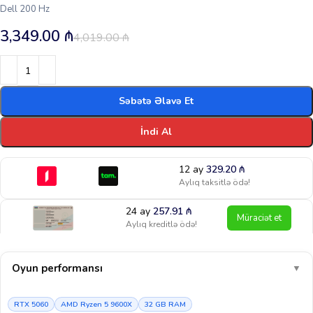
Dell 200 Hz
3,349.00
₼
4,019.00
₼
Səbətə Əlavə Et
İndi Al
12 ay
329.20
₼
Aylıq taksitlə ödə!
24 ay
257.91
₼
Müraciət et
Aylıq kreditlə ödə!
Oyun performansı
▼
RTX 5060
AMD Ryzen 5 9600X
32 GB RAM