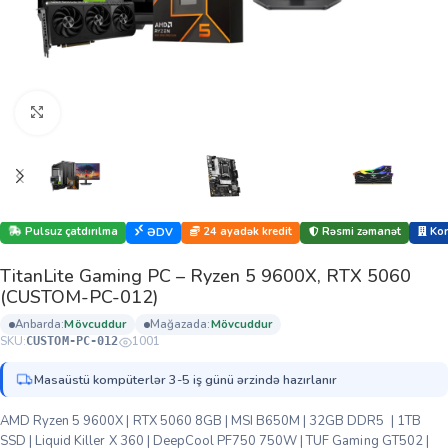
Böyütmək üçün klikləyin
Pulsuz çatdırılma
24 ayadək kredit
Rəsmi zəmanət
Kor
ƏDV
TitanLite Gaming PC – Ryzen 5 9600X, RTX 5060
(CUSTOM-PC-012)
anbarda:
mövcuddur
mağazada:
mövcuddur
SKU:
1001
CUSTOM-PC-012
Masaüstü kompüterlər 3-5 iş günü ərzində hazırlanır
AMD Ryzen 5 9600X | RTX 5060 8GB | MSI B650M | 32GB DDR5 | 1TB
SSD | Liquid Killer X 360 | DeepCool PF750 750W | TUF Gaming GT502 |