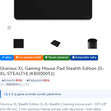
Böyütmək üçün klikləyin
24 ayadək kredit
Rəsmi zəmanət
Korporativ satış
ƏDV
Glorious XL Gaming Mouse Pad Stealth Edition (G-
XL-STEALTH) (KB000051)
anbarda:
bi̇ti̇b
mağazada:
bi̇ti̇b
SKU:
289
KB000051
1-2 iş günü ərzində sürətli çatdırılma
Glorious XL Stealth Edition (G‑XL‑Stealth) | Gaming mouse pad – 16″×18″
(41×46 cm), 2 mm qalınlıq | Hamar parçalı səth, tikiş kənar, rezin altlıq