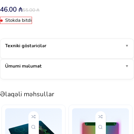
46.00
₼
55.00
₼
Stokda bitdi
Texniki göstəricilər
▼
Ümumi məlumat
▼
Əlaqəli məhsullar