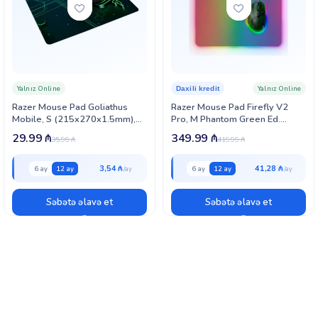
Yalnız Online
Yalnız Online
Daxili kredit
Razer Mouse Pad Goliathus
Razer Mouse Pad Firefly V2
Mobile, S (215x270x1.5mm),
Pro, M Phantom Green Ed.
black-green (RZ02-01820200-
(RZ02-04920300-R3M1)
29.99
₼
349.99
₼
35.99
₼
419.99
₼
R3M1)
3,54 ₼
41,28 ₼
6 ay
12 ay
6 ay
12 ay
Səbətə əlavə et
Səbətə əlavə et