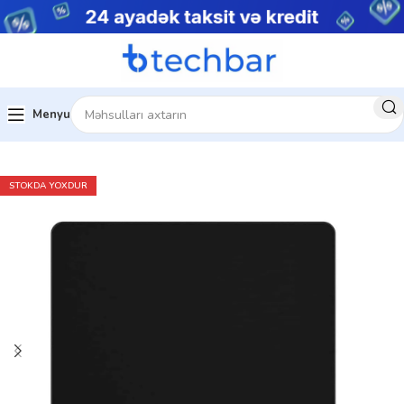
Menyu
Ev
Kompüter aksesuarları
Mouse Pad
STOKDA YOXDUR