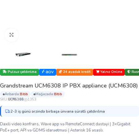
Böyütmək üçün klikləyin
Pulsuz çatdırılma
24 ayadək kredit
Yalnız Online
Rəsm
ƏDV
Grandstream UCM6308 IP PBX appliance (UCM6308)
anbarda:
bi̇ti̇b
mağazada:
bi̇ti̇b
SKU:
1353
UCM6308
2-3 iş günü ərzində birbaşa ünvana sürətli çatdırılma
Daxili video konfrans, Wave app və RemoteConnect dəstəyi | 3×Gigabit
PoE+ port, API və GDMS idarəetməsi | Asterisk 16 əsaslı.