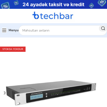
Menyu
Ev
Şəbəkə avadanlıqları
IP telefon
STOKDA YOXDUR