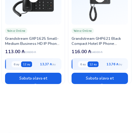
Yalnız Online
Yalnız Online
Grandstream GXP1625 Small-
Grandstream GHP621 Black
Medium Business HD IP Phone
Compact Hotel IP Phone
(GXP1625)
(GHP621)
113.00
₼
116.00
₼
136.00
₼
140.00
₼
13,37 ₼
13,76 ₼
6 ay
12 ay
6 ay
12 ay
Səbətə əlavə et
Səbətə əlavə et