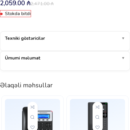
2,059.00
₼
2,471.00
₼
Stokda bitdi
Texniki göstəricilər
▼
Ümumi məlumat
▼
Əlaqəli məhsullar