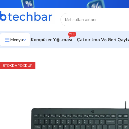
YENI
Menyu
Kompüter Yığılması
Çatdırılma Və Geri Qay
Ev
Kompüter aksesuarları
Aksesuar dəsti
HP 150 WD USB-A
STOKDA YOXDUR