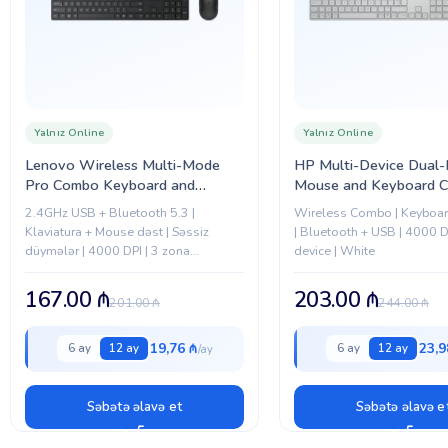
Yalnız Online
Yalnız Online
Lenovo Wireless Multi-Mode
HP Multi-Device Dual
Pro Combo Keyboard and
Mouse and Keyboard 
Mouse 6000 (4X31S04838)
490C RUSS (BE1M5A
2.4GHz USB + Bluetooth 5.3 |
Wireless Combo | Keyboa
Klaviatura + Mouse dəst | Səssiz
| Bluetooth + USB | 4000 DP
düymələr | 4000 DPI | 3 zona
device | White
klaviatura | AES-128 şifrələmə | 36 ay
batareya | 3...
167.00
₼
203.00
₼
201.00
₼
244.00
₼
19,76 ₼
23,9
6 ay
12 ay
6 ay
12 ay
Səbətə əlavə et
Səbətə əlavə e