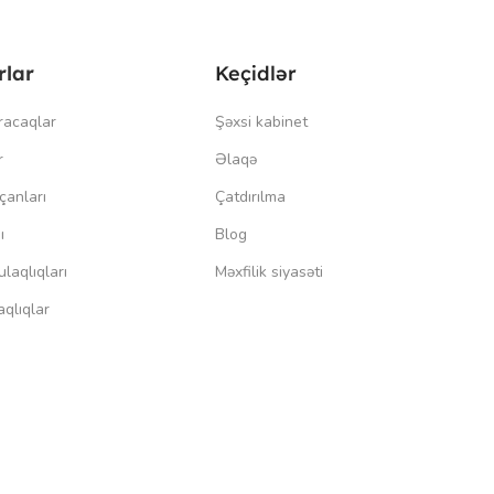
rlar
Keçidlər
racaqlar
Şəxsi kabinet
r
Əlaqə
çanları
Çatdırılma
ı
Blog
laqlıqları
Məxfilik siyasəti
qlıqlar