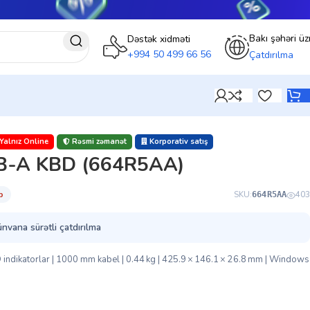
Bakı şəhəri üz
Dəstək xidməti
+994 50 499 66 56
Çatdırılma
Yalnız Online
Rəsmi zəmanət
Korporativ satış
B-A KBD (664R5AA)
̇b
SKU:
403
664R5AA
ünvana sürətli çatdırılma
ED indikatorlar | 1000 mm kabel | 0.44 kg | 425.9 × 146.1 × 26.8 mm | Windows