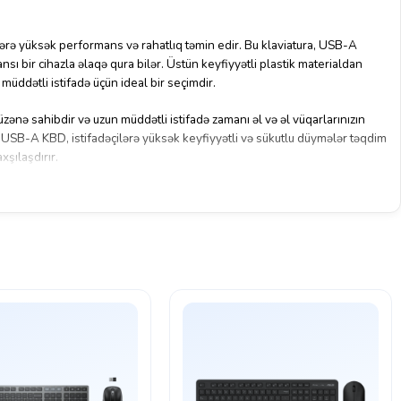
ə yüksək performans və rahatlıq təmin edir. Bu klaviatura, USB-A
ansı bir cihazla əlaqə qura bilər. Üstün keyfiyyətli plastik materialdan
müddətli istifadə üçün ideal bir seçimdir.
nə sahibdir və uzun müddətli istifadə zamanı əl və əl vüqarlarınızın
USB-A KBD, istifadəçilərə yüksək keyfiyyətli və sükutlu düymələr təqdim
xşılaşdırır.
rasında istilik və suya qarşı dayanıqlılıq, səssiz işləmə, düşmənçilik və
r. HP 150 WD USB-A KBD, yüksək keyfiyyətli plastik materialdan