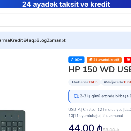
tarma
Kredit
Əlaqə
Blog
Zəmanət
 KBD (664R5AA)
ƏDV
24 ayadək kredit
HP 150 WD US
anbarda:
bi̇ti̇b
mağazada:
bi̇ti
2-3 iş günü ərzində birbaşa 
USB-A | Chiclet | 12 Fn qısa yol | L
10|11 uyumluluğu | 2 il zəmanət
44.00
₼
53.00
₼