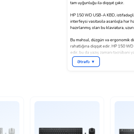
tam uyğunluğu ilə diqqət çəkir.
HP 150 WD USB-A KBD, istifadəçilər
interfeysi vasitəsilə asanlıqla hər h
hazırlanmış olan bu klaviatura, uzun 
Bu məhsul, düzgün və ergonomik düzə
rahatlığına diqqət edir. HP 150 WD 
edir, bu da yazış zamanı təcrübəni ya
Ətraflı ▼
Məhsulun əsas texniki göstəriciləri a
çoxfunksiyalı düymələr sayılmalıdı
hazırlanmış və dayanıqlıdır.