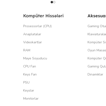
Kompüter Hissələri
Aksesua
Prosessorlar (CPU)
Gaming Otu
Anaplatalar
Klaviaturala
Videokartlar
Kompüter Si
RAM
Oyun Masas
Maye Soyuducu
Kompüter Qu
CPU Fan
Gaming Qula
Keys Fan
Dinamiklər
PSU
Keyslər
Monitorlar