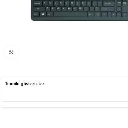
Böyütmək üçün klikləyin
Texniki göstəricilər