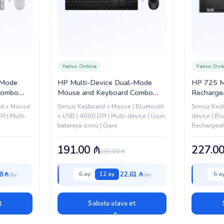
Yalnız Online
Yalnız Onl
-Mode
HP Multi-Device Dual-Mode
HP 725 M
Combo
Mouse and Keyboard Combo
Recharge
A)
490C RUSS (BE1P9AA)
Keyboard
rd + Mouse
Simsiz Keyboard + Mouse | Bluetooth
Simsiz Key
(9T5B0U
I | Multi-
+ USB | 4000 DPI | Multi-device | Uzun
device | Bl
batareya ömrü | Qara
Rechargeabl
təhlükəsizl
191.00
₼
227.0
230.00
₼
8 ₼
22,61 ₼
6 ay
12 ay
6 a
t
Səbətə əlavə et