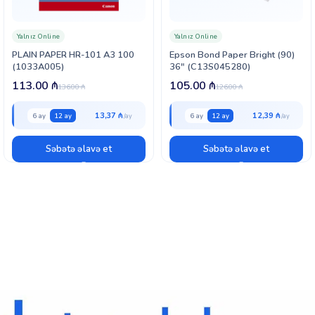
Yalnız Online
Yalnız Online
PLAIN PAPER HR-101 A3 100
Epson Bond Paper Bright (90)
(1033A005)
36″ (C13S045280)
113.00
₼
105.00
₼
136.00
₼
126.00
₼
13,37 ₼
12,39 ₼
6 ay
12 ay
6 ay
12 ay
Səbətə əlavə et
Səbətə əlavə et