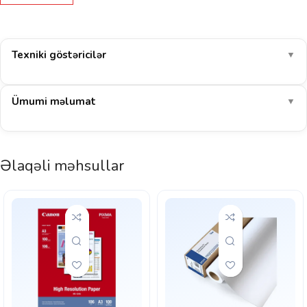
Texniki göstəricilər
▼
Ümumi məlumat
▼
Əlaqəli məhsullar