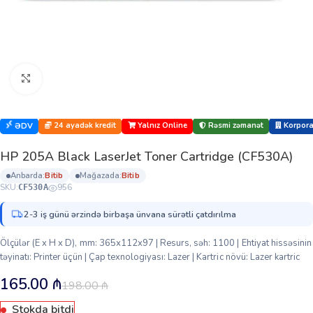
Böyütmək üçün klikləyin
24 ayadək kredit
Yalnız Online
Rəsmi zəmanət
Korporat
ƏDV
HP 205A Black LaserJet Toner Cartridge (CF530A)
anbarda:
bi̇ti̇b
mağazada:
bi̇ti̇b
SKU:
956
CF530A
2-3 iş günü ərzində birbaşa ünvana sürətli çatdırılma
Ölçülər (E x H x D), mm: 365х112х97 | Resurs, səh: 1100 | Ehtiyat hissəsinin
təyinatı: Printer üçün | Çap texnologiyası: Lazer | Kartric növü: Lazer kartric
165.00
₼
198.00
₼
Stokda bitdi