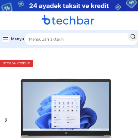
Menyu
Ev
Noutbuklar
Gündəlik noutbuklar
STOKDA YOXDUR