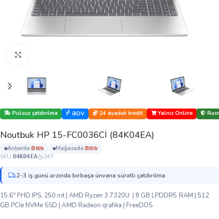
Böyütmək üçün klikləyin
Pulsuz çatdırılma
24 ayadək kredit
Yalnız Online
Rəsm
ƏDV
Noutbuk HP 15-FC0036Cİ (84K04EA)
anbarda:
bi̇ti̇b
mağazada:
bi̇ti̇b
SKU:
347
84K04EA
2-3 iş günü ərzində birbaşa ünvana sürətli çatdırılma
15.6″ FHD IPS, 250 nit | AMD Ryzen 3 7320U | 8 GB LPDDR5 RAM | 512
GB PCIe NVMe SSD | AMD Radeon qrafika | FreeDOS