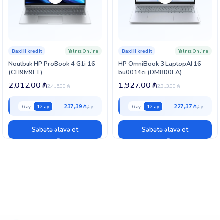
Yalnız Online
Yalnız Online
Daxili kredit
Daxili kredit
Noutbuk HP ProBook 4 G1i 16
HP OmniBook 3 LaptopAI 16-
(CH9M9ET)
bu0014ci (DM8D0EA)
2,012.00
₼
1,927.00
₼
2,415.00
₼
2,313.00
₼
237,39 ₼
227,37 ₼
6 ay
12 ay
6 ay
12 ay
Səbətə əlavə et
Səbətə əlavə et