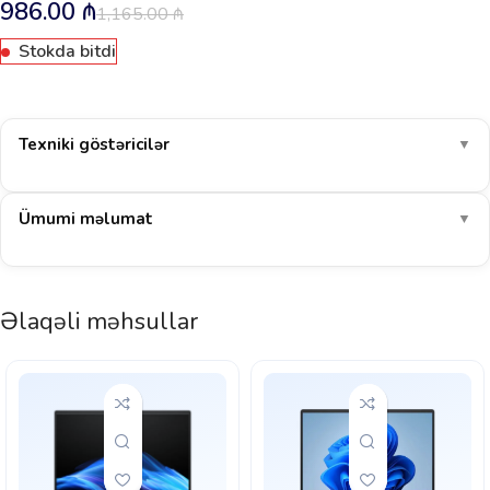
986.00
₼
1,165.00
₼
Stokda bitdi
Texniki göstəricilər
▼
Ümumi məlumat
▼
Əlaqəli məhsullar