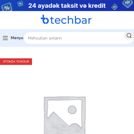
Menyu
Ev
Noutbuklar
Gündəlik noutbuklar
STOKDA YOXDUR