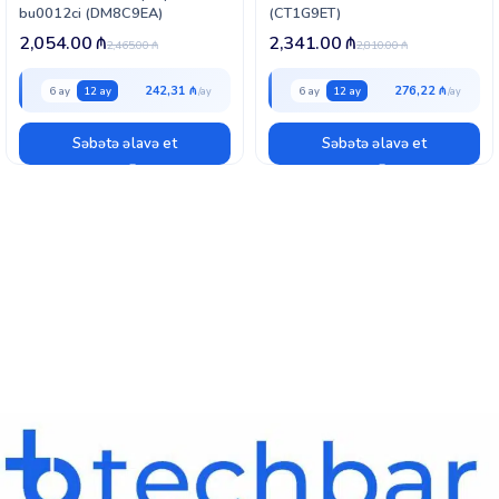
bu0012ci (DM8C9EA)
(CT1G9ET)
2,054.00
₼
2,341.00
₼
2,465.00
₼
2,810.00
₼
242,31 ₼
276,22 ₼
6 ay
12 ay
6 ay
12 ay
Səbətə əlavə et
Səbətə əlavə et