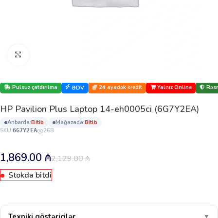
Böyütmək üçün klikləyin
Pulsuz çatdırılma
24 ayadək kredit
Yalnız Online
Rəsm
ƏDV
HP Pavilion Plus Laptop 14-eh0005ci (6G7Y2EA)
anbarda:
bi̇ti̇b
mağazada:
bi̇ti̇b
SKU:
268
6G7Y2EA
1,869.00
₼
2,129.00
₼
Stokda bitdi
Texniki göstəricilər
▼