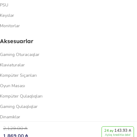
PSU
Keyslər
Monitorlar
Aksesuarlar
Gaming Oturacaqlar
Klaviaturalar
Kompüter Siçanları
Oyun Masası
Kompüter Qulaqlıqları
Gaming Qulaqlıqlar
Dinamiklər
2,129.00
₼
143.93 ₼
0
24 ay
Keçidlər
1,869.00
₼
Aylıq kreditlə ödə!