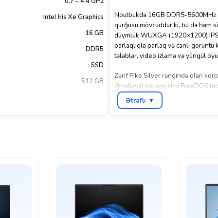
0.7 – 4.4 GHz
Noutbukda 16GB DDR5-5600MHz op
Intel Iris Xe Graphics
qurğusu mövcuddur ki, bu da həm siste
16 GB
düymlük WUXGA (1920×1200) IP
parlaqlıqla parlaq və canlı görüntü k
DDR5
tələblər, video izləmə və yüngül oyu
SSD
Zərif Pike Silver rəngində olan ko
512 GB
Əməliyyat sistemi kimi FreeDOS təqdi
quraşdıra bilər.
16.0"
Ətraflı ▼
1920×1200
WUXGA
FreeDos
Ethernet
,
HDMI
,
USB Type-A
,
USB
Type-C
Sadə noutbuk
Xeyr