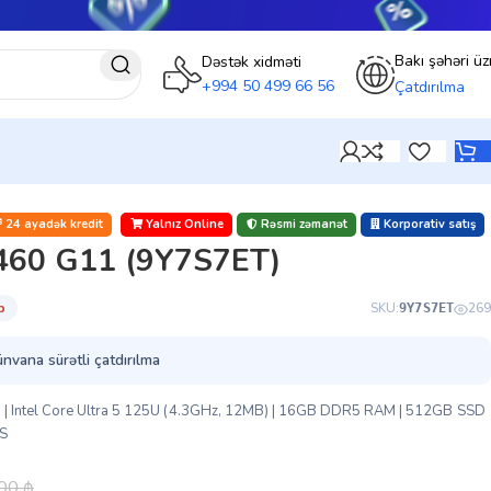
Bakı şəhəri üz
Dəstək xidməti
+994 50 499 66 56
Çatdırılma
24 ayadək kredit
Yalnız Online
Rəsmi zəmanət
Korporativ satış
460 G11 (9Y7S7ET)
̇b
SKU:
269
9Y7S7ET
ünvana sürətli çatdırılma
| Intel Core Ultra 5 125U (4.3GHz, 12MB) | 16GB DDR5 RAM | 512GB SSD
S​
.00
₼