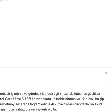
▼
, müasir iş mühiti və gündəlik istifadə üçün nəzərdə tutulmuş güclü və
tel Core Ultra 5 125U prosessoru ilə təchiz olunub və 12 nüvəli bu çip
ət etməyi bir arada təqdim edir.
4.4GHz-ə qədər çıxan tezlik və 12MB
şırıqları rahatlıqla yerinə yetirə bilir.