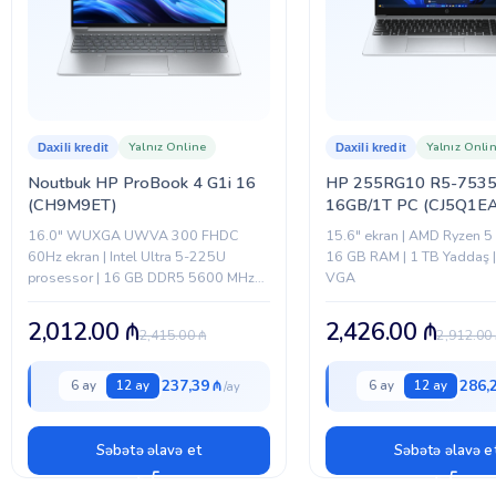
RƏNG
BREND
Yalnız Online
Yalnız Onli
Daxili kredit
Daxili kredit
Noutbuk HP ProBook 4 G1i 16
HP 255RG10 R5-7535
(CH9M9ET)
16GB/1T PC (CJ5Q1EA
16.0" WUXGA UWVA 300 FHDC
15.6″ ekran | AMD Ryzen 5
60Hz ekran | Intel Ultra 5-225U
16 GB RAM | 1 TB Yaddaş 
prosessor | 16 GB DDR5 5600 MHz
VGA
RAM | 512 GB PCIe NVMe SSD | Intel
Wi-Fi 6E,...
2,012.00
₼
2,426.00
₼
2,415.00
₼
2,912.00
237,39 ₼
286,
6 ay
12 ay
6 ay
12 ay
Səbətə əlavə et
Səbətə əlavə e