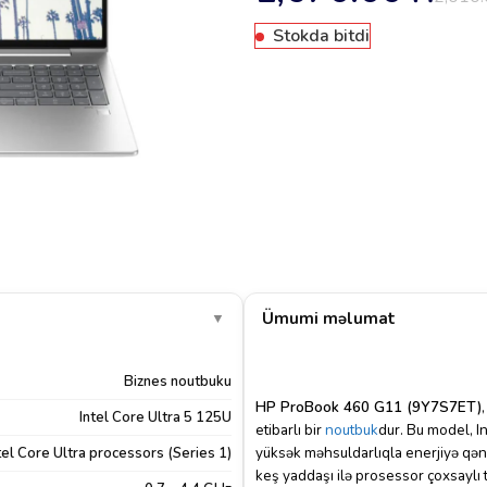
Stokda bitdi
Ümumi məlumat
▼
Biznes noutbuku
HP ProBook 460 G11 (9Y7S7ET)
Intel Core Ultra 5 125U
etibarlı bir
noutbuk
dur.
Bu model, In
yüksək məhsuldarlıqla enerjiyə qəna
tel Core Ultra processors (Series 1)
keş yaddaşı ilə prosessor çoxsaylı tap