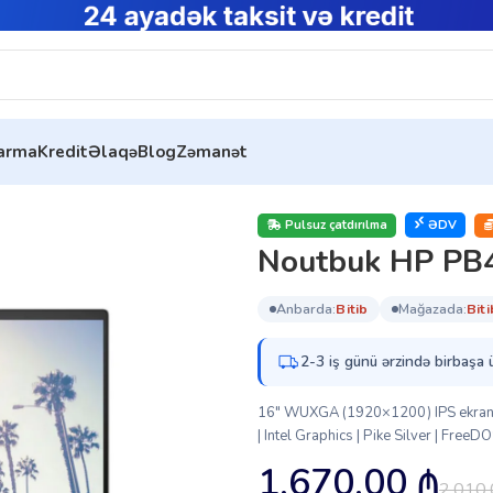
tarma
Kredit
Əlaqə
Blog
Zəmanət
7ET)
Pulsuz çatdırılma
ƏDV
Noutbuk HP PB
anbarda:
bi̇ti̇b
mağazada:
bi̇ti
2-3 iş günü ərzində birbaşa 
16″ WUXGA (1920×1200) IPS ekran 
| Intel Graphics | Pike Silver | FreeDO
1,670.00
₼
2,010