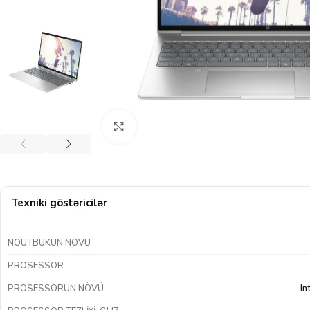
Böyütmək üçün klikləyin
Texniki göstəricilər
NOUTBUKUN NÖVÜ
PROSESSOR
PROSESSORUN NÖVÜ
In