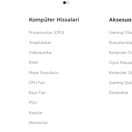
Kompüter Hissələri
Aksesua
Prosessorlar (CPU)
Gaming Otu
Anaplatalar
Klaviaturala
Videokartlar
Kompüter Si
RAM
Oyun Masas
Maye Soyuducu
Kompüter Qu
CPU Fan
Gaming Qula
Keys Fan
Dinamiklər
PSU
Keyslər
Monitorlar