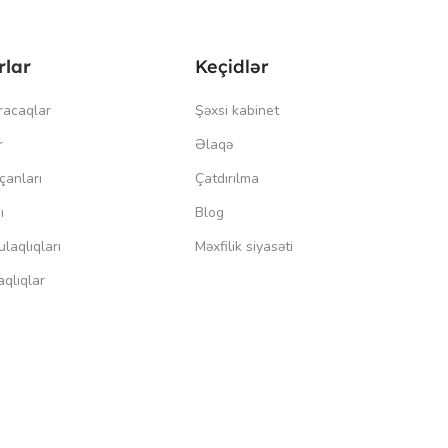
rlar
Keçidlər
racaqlar
Şəxsi kabinet
r
Əlaqə
çanları
Çatdırılma
ı
Blog
laqlıqları
Məxfilik siyasəti
qlıqlar