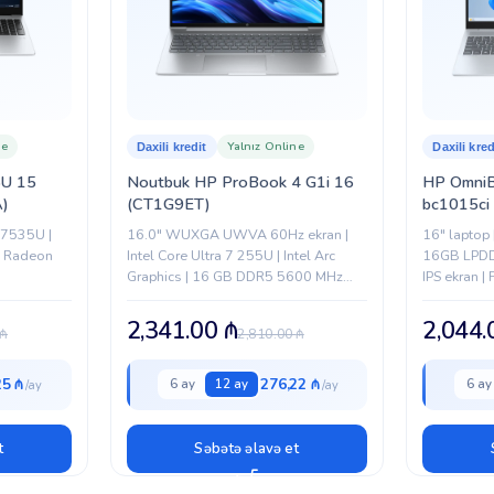
Pike Silver
HP
ne
Yalnız Online
Daxili kredit
Daxili kred
U 15
Noutbuk HP ProBook 4 G1i 16
HP OmniB
)
(CT1G9ET)
bc1015c
 7535U |
16.0" WUXGA UWVA 60Hz ekran |
16" laptop
| Radeon
Intel Core Ultra 7 255U | Intel Arc
16GB LPDD
Graphics | 16 GB DDR5 5600 MHz
IPS ekran |
RAM | 512 GB PCIe NVMe SSD |...
| biznes və 
2,341.00
₼
2,044
₼
2,810.00
₼
25 ₼
276,22 ₼
6 ay
12 ay
6 ay
t
Səbətə əlavə et