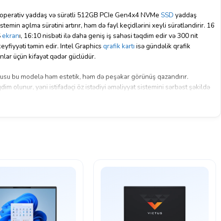
erativ yaddaş və sürətli 512GB PCIe Gen4x4 NVMe
SSD
yaddaş
min açılma sürətini artırır, həm də fayl keçidlərini xeyli sürətləndirir.
16
S
ekran
ı, 16:10 nisbəti ilə daha geniş iş sahəsi təqdim edir və 300 nit
eyfiyyəti təmin edir.
Intel Graphics
qrafik kartı
isə gündəlik qrafik
nlar üçün kifayət qədər güclüdür.
rpusu bu modelə həm estetik, həm də peşəkar görünüş qazandırır.
m olunur, yəni istifadəçi öz istədiyi əməliyyat sistemini sərbəst şəkildə