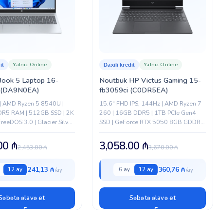
Yalnız Online
Yalnız Online
it
Daxili kredit
ook 5 Laptop 16-
Noutbuk HP Victus Gaming 15-
i (DA9N0EA)
fb3059ci (C0DR5EA)
 | AMD Ryzen 5 8540U |
15.6″ FHD IPS, 144Hz | AMD Ryzen 7
R5 RAM | 512GB SSD | 2K
260 | 16GB DDR5 | 1TB PCIe Gen4
 FreeDOS 3.0 | Glacier Silver
SSD | GeForce RTX 5050 8GB GDDR7
gündəlik istifadə...
| Wi-Fi 6 | HDMI 2.1...
.00
₼
3,058.00
₼
2,453.00
₼
3,670.00
₼
241,13 ₼
360,76 ₼
12 ay
6 ay
12 ay
Səbətə əlavə et
Səbətə əlavə et