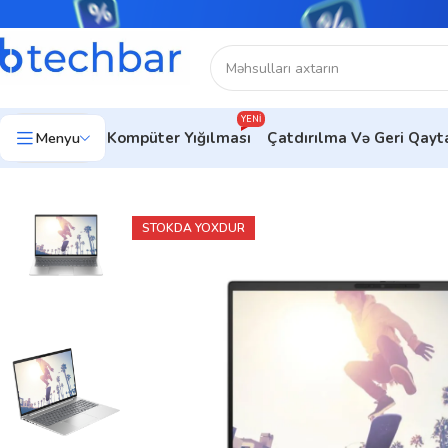
YENI
Menyu
Kompüter Yığılması
Çatdırılma Və Geri Qay
Ev
Noutbuklar
HP Notebook
Noutbuk HP PB460 G11 (9Y7S
STOKDA YOXDUR