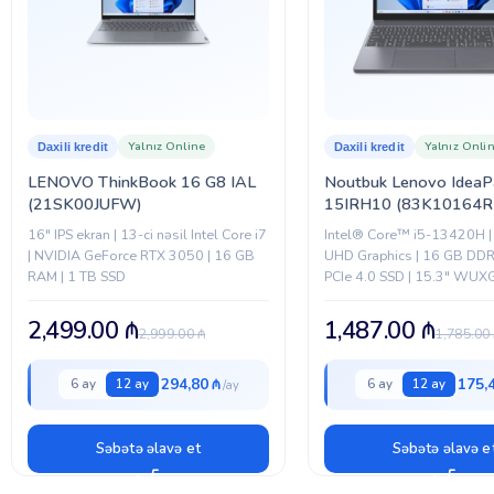
BREND
Yalnız Online
Yalnız Onli
Daxili kredit
Daxili kredit
LENOVO ThinkBook 16 G8 IAL
Noutbuk Lenovo IdeaP
(21SK00JUFW)
15IRH10 (83K10164R
16″ IPS ekran | 13-ci nəsil Intel Core i7
Intel® Core™ i5-13420H | 
| NVIDIA GeForce RTX 3050 | 16 GB
UHD Graphics | 16 GB DDR
RAM | 1 TB SSD
PCIe 4.0 SSD | 15.3" WUXG
Fi 6 | USB-C | HDMI |...
2,499.00
₼
1,487.00
₼
2,999.00
₼
1,785.00
294,80 ₼
175,
6 ay
12 ay
6 ay
12 ay
Səbətə əlavə et
Səbətə əlavə e