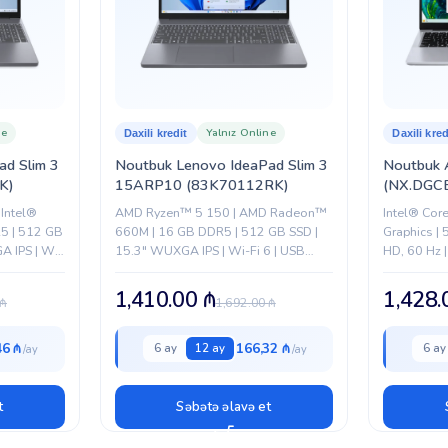
HP
ne
Yalnız Online
Daxili kredit
Daxili kred
ad Slim 3
Noutbuk Lenovo IdeaPad Slim 3
Noutbuk 
K)
15ARP10 (83K70112RK)
(NX.DGC
Intel®
AMD Ryzen™ 5 150 | AMD Radeon™
Intel® Cor
5 | 512 GB
660M | 16 GB DDR5 | 512 GB SSD |
Graphics | 
A IPS | Wi-
15.3" WUXGA IPS | Wi-Fi 6 | USB
HD, 60 Hz |
Type-C | HDMI |...
3× USB Type
1,410.00
₼
1,428
₼
1,692.00
₼
46 ₼
166,32 ₼
6 ay
12 ay
6 ay
t
Səbətə əlavə et