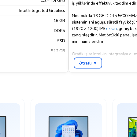
1.2 – 4.4 GHz
iş yüklərində effektivlik təqdim edir
Intel Integrated Graphics
Noutbukda 16 GB DDR5 5600 MHz
16 GB
sistemin ani açılışı, sürətli fayl
(1920 × 1200) IPS
ekran
, geniş bax
DDR5
zənginləşdirir. Mat örtüklü panel iş
SSD
minimuma endirir.
512 GB
Qrafik işlər Intel-in inteqrasiya olu
tələbləri üçün kifayətdir. Cihaz Free
16.0"
Ətraflı ▼
azadlığı verir.
1920×1200
Təxminən 1.74 kq çəkisi və Pike Sil
IPS
güclü batareyası ilə uzunmüddətli ist
FreeDos
Bluetooth
,
HDMI
,
USB
,
Wi-Fi
Sadə noutbuk
Xeyr
Gümüşü