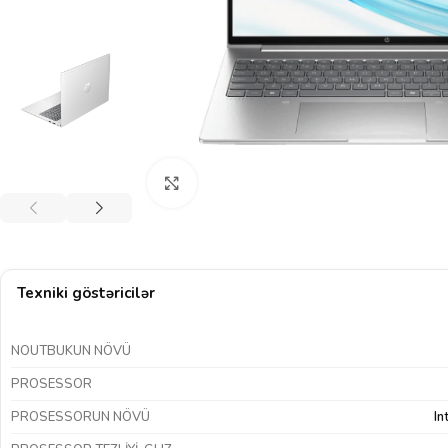
Böyütmək üçün klikləyin
Texniki göstəricilər
NOUTBUKUN NÖVÜ
PROSESSOR
PROSESSORUN NÖVÜ
In