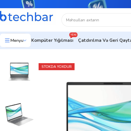
YENI
Menyu
Kompüter Yığılması
Çatdırılma Və Geri Qay
Ev
Noutbuklar
Biznes noutbukları
Noutbuk HP ProBook 460 
STOKDA YOXDUR