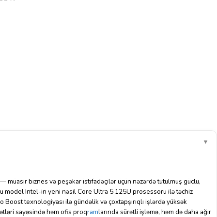
▼
— müasir biznes və peşəkar istifadəçilər üçün nəzərdə tutulmuş güclü,
Bu model Intel-in yeni nəsil Core Ultra 5 125U prosessoru ilə təchiz
o Boost texnologiyası ilə gündəlik və çoxtapşırıqlı işlərdə yüksək
ətləri sayəsində həm ofis proq
ram
larında sürətli işləmə, həm də daha ağır