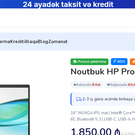
tarma
Kredit
Əlaqə
Blog
Zəmanət
G11 (A23BKEA)
Pulsuz çatdırılma
ƏDV
Noutbuk HP Pr
anbarda:
bi̇ti̇b
mağazada:
bi̇ti
2-3 iş günü ərzində birbaşa 
16″ WUXGA IPS, mat | Intel® Core™ 
6E, Bluetooth 5.3 | USB-C, USB-A, HD
1,850.00
₼
2,220