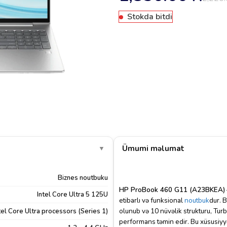
Stokda bitdi
Ümumi məlumat
▼
Biznes noutbuku
HP ProBook 460 G11 (A23BKEA)
Intel Core Ultra 5 125U
etibarlı və funksional
noutbuk
dur. 
olunub və 10 nüvəlik strukturu, Turb
tel Core Ultra processors (Series 1)
performans təmin edir. Bu xüsusiyy