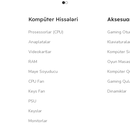
Kompüter Hissələri
Aksesua
Prosessorlar (CPU)
Gaming Otu
Anaplatalar
Klaviaturala
Videokartlar
Kompüter Si
RAM
Oyun Masas
Maye Soyuducu
Kompüter Qu
CPU Fan
Gaming Qula
Keys Fan
Dinamiklər
PSU
Keyslər
Monitorlar