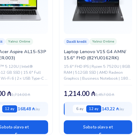
Yalnız Online
Yalnız Online
it
Daxili kredit
Acer Aspire AL15-53P
Laptop Lenovo V15 G4 AMN/
ER.003)
15.6″ FHD (82YU0162RK)
e™ 5 120U | Intel®
15.6" FHD IPS | Ryzen 5 7520U | 8GB
512 GB SSD | 15.6" Full
RAM | 512GB SSD | AMD Radeon
 Wi-Fi 6 | 2× USB Type-C |
Graphics | Business Notebook | 180°
-A |...
açılır | Qara
.00
₼
1,214.00
₼
1,714.00
₼
1,457.00
₼
168,48 ₼
143,22 ₼
12 ay
6 ay
12 ay
Səbətə əlavə et
Səbətə əlavə et