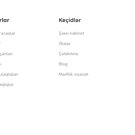
rlar
Keçidlər
racaqlar
Şəxsi kabinet
r
Əlaqə
çanları
Çatdırılma
ı
Blog
laqlıqları
Məxfilik siyasəti
qlıqlar