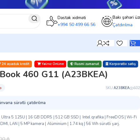
Bakı şəhəri üz
Dəstək xidməti
+994 50 499 66 56
Çatdırılma
24 ayadək kredit
Yalnız Online
Rəsmi zəmanət
Korporativ satış
oBook 460 G11 (A23BKEA)
̇b
SKU:
602
A23BKEA
ünvana sürətli çatdırılma
Ultra 5 125U | 16 GB DDR5 | 512 GB SSD | Intel qrafika | FreeDOS | Wi-Fi
MI, LAN | 5 MP kamera | Alüminium | 1.74 kq | 56 Wh sürətli şarj.
.00
₼