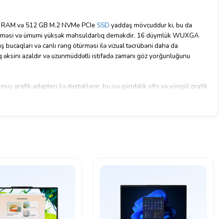
.
 RAM və 512 GB M.2 NVMe PCIe
SSD
yaddaş mövcuddur ki, bu da
 köçürməsi və ümumi yüksək məhsuldarlıq deməkdir. 16 düymlük WUXGA
ış bucaqları və canlı rəng ötürməsi ilə vizual təcrübəni daha da
ıq əksini azaldır və uzunmüddətli istifadə zamanı göz yorğunluğunu
nmuş qrafik adapteri ilə dəstəklənir, bu isə gündəlik ofis və yüngül qrafik
DOS əməliyyat sistemi ilə gəlir, bu da istifadəçiyə istədiyi sistemlə işləmə
ver rəngli alüminium korpusu ilə həm zərif, həm də portativ olan bu model,
ifadə üçün əlverişlidir.