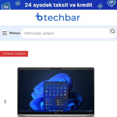
Menyu
Ev
Noutbuklar
Biznes noutbukları
STOKDA YOXDUR