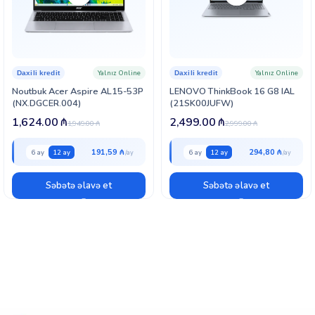
Yalnız Online
Yalnız Online
Daxili kredit
Daxili kredit
Noutbuk Acer Aspire AL15-53P
LENOVO ThinkBook 16 G8 IAL
(NX.DGCER.004)
(21SK00JUFW)
1,624.00
₼
2,499.00
₼
1,949.00
₼
2,999.00
₼
191,59 ₼
294,80 ₼
6 ay
12 ay
6 ay
12 ay
Səbətə əlavə et
Səbətə əlavə et