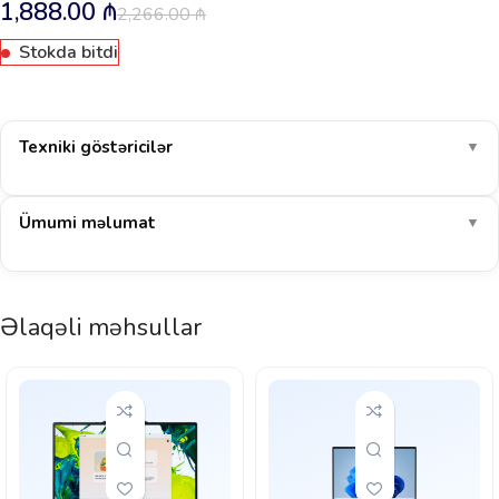
1,888.00
₼
2,266.00
₼
Stokda bitdi
Texniki göstəricilər
▼
Ümumi məlumat
▼
Əlaqəli məhsullar