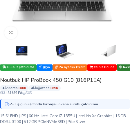
Böyütmək üçün klikləyin
Pulsuz çatdırılma
24 ayadək kredit
Yalnız Online
Rəsm
ƏDV
Noutbuk HP ProBook 450 G10 (816P1EA)
anbarda:
bi̇ti̇b
mağazada:
bi̇ti̇b
SKU:
505
816P1EA
2-3 iş günü ərzində birbaşa ünvana sürətli çatdırılma
15.6″ FHD | IPS | 60 Hz | Intel Core i7‑1355U | Intel Iris Xe Graphics | 16 GB
DDR4‑3200 | 512 GB PCIe NVMe SSD | Pike Silver