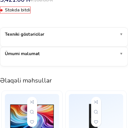
4,106.00
₼
Stokda bitdi
Texniki göstəricilər
▼
Ümumi məlumat
▼
Əlaqəli məhsullar