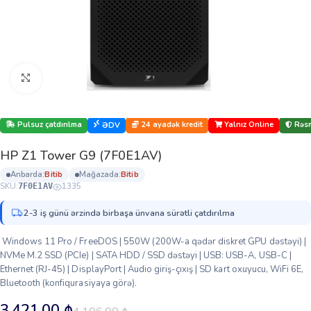
Böyütmək üçün klikləyin
Pulsuz çatdırılma
24 ayadək kredit
Yalnız Online
Rəsm
ƏDV
HP Z1 Tower G9 (7F0E1AV)
anbarda:
bi̇ti̇b
mağazada:
bi̇ti̇b
SKU:
1335
7F0E1AV
2-3 iş günü ərzində birbaşa ünvana sürətli çatdırılma
Windows 11 Pro / FreeDOS | 550W (200W-a qədər diskret GPU dəstəyi) |
NVMe M.2 SSD (PCIe) | SATA HDD / SSD dəstəyi | USB: USB-A, USB-C |
Ethernet (RJ-45) | DisplayPort | Audio giriş-çıxış | SD kart oxuyucu, WiFi 6E,
Bluetooth (konfiqurasiyaya görə).
3,421.00
₼