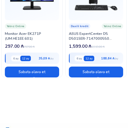
Yalnız Online
Yalnız Online
Daxili kredit
Monitor Acer EK271P
ASUS ExpertCenter D5
(UM.HE1EE.601)
D501SER-7147000550
(90PF05M1-M016A0) Small
297.00
₼
1,599.00
₼
357.00
₼
1,919.00
₼
Form Factor
35,09 ₼
188,64 ₼
6 ay
12 ay
6 ay
12 ay
Səbətə əlavə et
Səbətə əlavə et