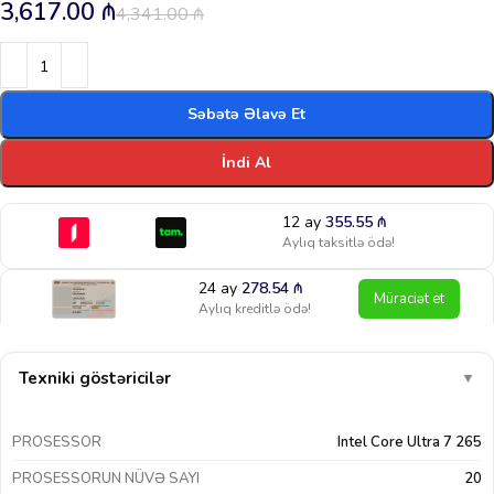
3,617.00
₼
4,341.00
₼
Səbətə Əlavə Et
İndi Al
12 ay
355.55
₼
Aylıq taksitlə ödə!
24 ay
278.54
₼
Müraciət et
Aylıq kreditlə ödə!
Texniki göstəricilər
▼
PROSESSOR
Intel Core Ultra 7 265
PROSESSORUN NÜVƏ SAYI
20