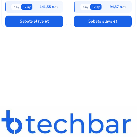
141,55 ₼
94,37 ₼
6 ay
12 ay
6 ay
12 ay
Səbətə əlavə et
Səbətə əlavə et