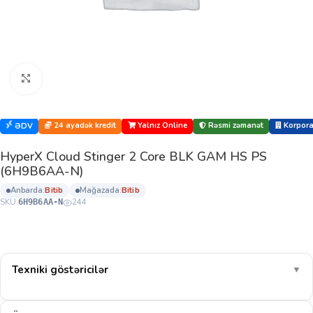
Böyütmək üçün klikləyin
24 ayadək kredit
Yalnız Online
Rəsmi zəmanət
Korporat
ƏDV
HyperX Cloud Stinger 2 Core BLK GAM HS PS
(6H9B6AA-N)
anbarda:
bi̇ti̇b
mağazada:
bi̇ti̇b
SKU:
244
6H9B6AA-N
Texniki göstəricilər
▼