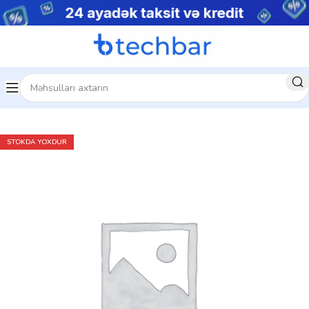
Kompüter Qulaqlıqları
Hyperx Qulaqlıqlar
STOKDA YOXDUR