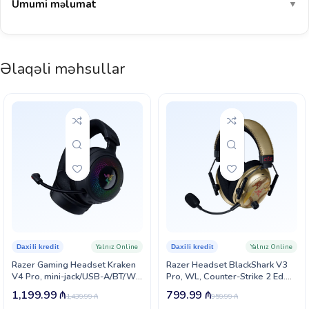
Ümumi məlumat
▼
Əlaqəli məhsullar
Yalnız Online
Yalnız Online
Daxili kredit
Daxili kredit
Razer Gaming Headset Kraken
Razer Headset BlackShark V3
V4 Pro, mini-jack/USB-A/BT/WL,
Pro, WL, Counter-Strike 2 Ed.
RGB, black (RZ04-05160100-
(RZ04-05400800-R3M1)
1,199.99
₼
799.99
₼
1,439.99
₼
959.99
₼
R3M1)