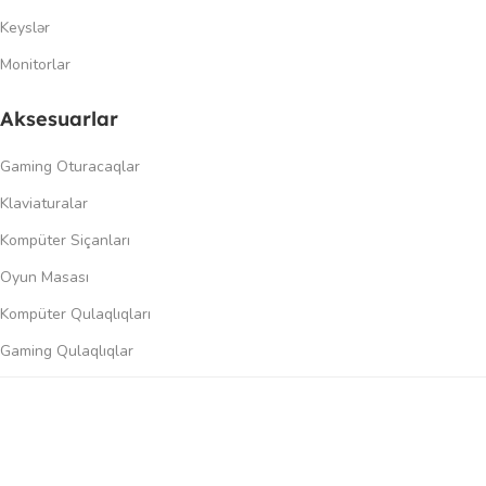
Keyslər
Monitorlar
Aksesuarlar
Gaming Oturacaqlar
Klaviaturalar
Kompüter Siçanları
Oyun Masası
Kompüter Qulaqlıqları
Gaming Qulaqlıqlar
Dinamiklər
0
üqayisə et
İstək siyahısı
Səbət
Menyu
Keçidlər