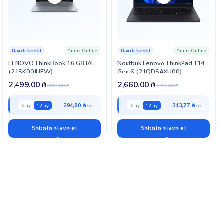
Yalnız Online
Yalnız Online
Daxili kredit
Daxili kredit
LENOVO ThinkBook 16 G8 IAL
Noutbuk Lenovo ThinkPad T14
(21SK00JUFW)
Gen 6 (21QDSAXU00)
2,499.00
₼
2,660.00
₼
2,999.00
₼
3,192.00
₼
294,80 ₼
313,77 ₼
6 ay
12 ay
6 ay
12 ay
Səbətə əlavə et
Səbətə əlavə et