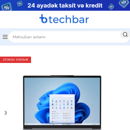
Ev
Noutbuklar
Biznes noutbukları
STOKDA YOXDUR