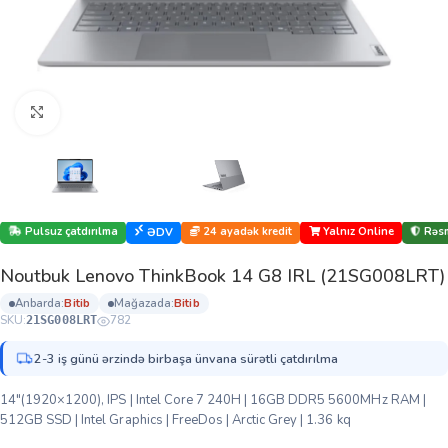
Böyütmək üçün klikləyin
Pulsuz çatdırılma
24 ayadək kredit
Yalnız Online
Rəsm
ƏDV
Noutbuk Lenovo ThinkBook 14 G8 IRL (21SG008LRT)
anbarda:
bi̇ti̇b
mağazada:
bi̇ti̇b
SKU:
782
21SG008LRT
2-3 iş günü ərzində birbaşa ünvana sürətli çatdırılma
14″(1920×1200), IPS | Intel Core 7 240H | 16GB DDR5 5600MHz RAM |
512GB SSD | Intel Graphics | FreeDos | Arctic Grey | 1.36 kq