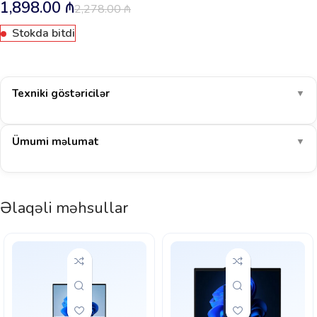
1,898.00
₼
2,278.00
₼
Stokda bitdi
Texniki göstəricilər
▼
Ümumi məlumat
▼
Əlaqəli məhsullar