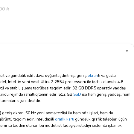
.00
₼
▼
il və gündəlik istifadəyə uyğunlaşdırılmış, geniş
ekran
lı və güclü
del, Intel-in yeni nəsil
Ultra 7 255U
prosessoru ilə təchiz olunub. 4.8
tli və stabil işləmə təcrübəsi təqdim edir.
32 GB
DDR5 operativ yaddaş
ıqlı rejimdə rahatlıq təmin edir.
512 GB
SSD
isə həm geniş yaddaş, həm
türmələri üçün idealdır.
iş ekranı 60 Hz yenilənmə tezliyi ilə həm ofis işləri, həm də
görüntü təqdim edir. Intel daxili
qrafik kartı
gündəlik qrafik tələbləri üçün
emi ilə təqdim olunan bu model istifadəçiyə istədiyi sistemlə işləmək