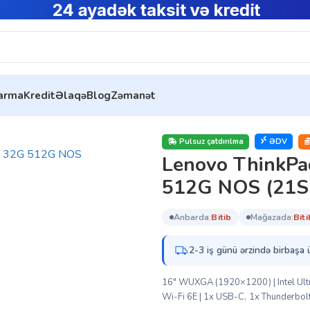
tarma
Kredit
Əlaqə
Blog
Zəmanət
 3 E16 G3 U7 32G 512G NOS (21SSS1UA00)
Pulsuz çatdırılma
ƏDV
Lenovo ThinkPa
512G NOS (21
anbarda:
bi̇ti̇b
mağazada:
bi̇ti
2-3 iş günü ərzində birbaşa 
16″ WUXGA (1920×1200) | Intel Ultr
Wi-Fi 6E | 1x USB-C, 1x Thunderbolt