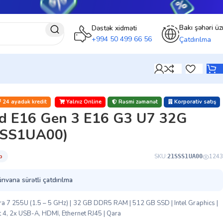
Bakı şəhəri üz
Dəstək xidməti
+994 50 499 66 56
Çatdırılma
24 ayadək kredit
Yalnız Online
Rəsmi zəmanət
Korporativ satış
d E16 Gen 3 E16 G3 U7 32G
SSS1UA00)
̇b
SKU:
1243
21SSS1UA00
ünvana sürətli çatdırılma
a 7 255U (1.5 – 5 GHz) | 32 GB DDR5 RAM | 512 GB SSD | Intel Graphics |
 4, 2x USB-A, HDMI, Ethernet RJ45 | Qara