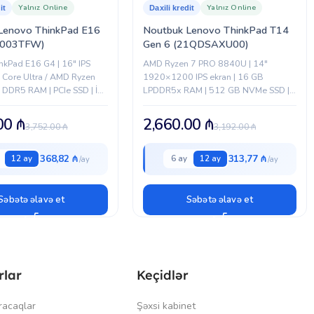
Yalnız Online
Yalnız Online
it
Daxili kredit
Lenovo ThinkPad E16
Noutbuk Lenovo ThinkPad T14
C003TFW)
Gen 6 (21QDSAXU00)
nkPad E16 G4 | 16″ IPS
AMD Ryzen 7 PRO 8840U | 14″
el Core Ultra / AMD Ryzen
1920×1200 IPS ekran | 16 GB
 DDR5 RAM | PCIe SSD | İş
LPDDR5x RAM | 512 GB NVMe SSD |
əm korpus
Radeon 780M qrafika | Windows 11
Pro
.00
₼
2,660.00
₼
3,752.00
₼
3,192.00
₼
368,82 ₼
313,77 ₼
12 ay
6 ay
12 ay
Səbətə əlavə et
Səbətə əlavə et
rlar
Keçidlər
racaqlar
Şəxsi kabinet