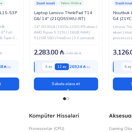
ne
Yalnız Online
Daxili kredit
Daxili kred
AL15-53P
Laptop Lenovo ThinkPad T14
Noutbuk 
G6/ 14″ (21QDS5WU-RT)
G4 (21Y
el®
14" WUXGA (1920x1200) IPS ekran |
Lenovo Thi
.6" Full
AMD Ryzen 5 225U | 16GB RAM |
ekran | Int
B Type-C |
512GB SSD | FreeDos | 3 il zəmanət
prosessor |
üçün möhk
2,283.00
₼
3,126
₼
2,740.00
₼
48 ₼
269,34 ₼
6 ay
12 ay
6 ay
t
Səbətə əlavə et
Kompüter Hissələri
Aksesua
Prosessorlar (CPU)
Gaming Otu