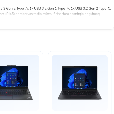
SB 3.2 Gen 2 Type-A, 1x USB 3.2 Gen 1 Type-A, 1x USB 3.2 Gen 2 Type-C,
 (RJ45) portları vasitəsilə müxtəlif cihazlara asanlıqla qoşulmaq
aha sürətli və sabit internet bağlantısı təqdim edir.
ası yoxdur, lakin klassik dizaynı və 1.63 kq-lıq çəkisi ilə portativlik və
il üçün güclü, etibarlı və müasir bir seçimdir.