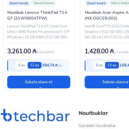
Yalnız Online
Yalnız Onli
Daxili kredit
Daxili kredit
Noutbuk Lenovo ThinkPad T14
Noutbuk Acer Aspire 
G7 (21WN00ATFW)
(NX.DGCER.003)
Lenovo ThinkPad T14 G7 | Intel Core
Intel® Core™ 5 120U | Int
Ultra / AMD Ryzen Pro prosessor | 14″
Graphics | 512 GB SSD | 15
IPS ekran | 16 GB RAM | 512 GB SSD |
HD, 60 Hz | Wi-Fi 6 | 2× US
Biznes sinfi noutbuk
3× USB Type-A |...
3,261.00
₼
1,428.00
₼
3,914.00
₼
1,714.00
384,74 ₼
168,
6 ay
12 ay
6 ay
12 ay
Səbətə əlavə et
Səbətə əlavə e
Noutbuklar
Gündəlik Noutbuklar