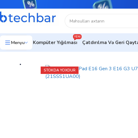
YENI
Menyu
Kompüter Yığılması
Çatdırılma Və Geri Qay
Ev
Noutbuklar
Biznes noutbukları
Lenovo ThinkPad E16 Gen
STOKDA YOXDUR