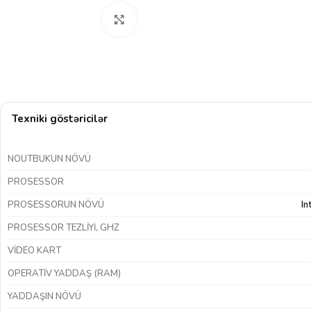
Böyütmək üçün klikləyin
Texniki göstəricilər
NOUTBUKUN NÖVÜ
PROSESSOR
PROSESSORUN NÖVÜ
In
PROSESSOR TEZLIYI, GHZ
VIDEO KART
OPERATIV YADDAŞ (RAM)
YADDAŞIN NÖVÜ