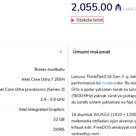
2,055.00
₼
2,466
Stokda bitdi
Ümumi məlumat
▼
Biznes noutbuku
Lenovo ThinkPad E16 Gen 3 iş, təhs
Intel Core Ultra 7 255H
performanslı bir
noutbuk
dur. Bu mo
GHz-ə qədər yüksələn sürəti ilə sürə
tel Core Ultra processors (Series 2)
(5600 MHz) yüksək sürət və çoxtapşır
1.4 – 5.0 GHz
də sürətli sistem yükləməsi və fayl ö
Intel Integrated Graphics
16 düymlük WUXGA (1920 × 1200) gen
32 GB
multimedia istifadəsi üçün əlverişli 
kifayət edir. FreeDOS əməliyyat sist
DDR5
sərbəstliyi verir.