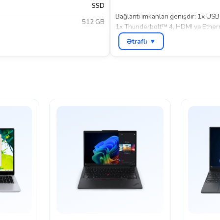
SSD
Bağlantı imkanları genişdir: 1x U
512 GB
1x Thunderbolt™ 4, HDMI və Ethernet
mümkündür. Wi-Fi 6E texnologiyası d
16.0"
Ətraflı ▼
1920×1200
Sensor ekran və 360° fırlanma funksiy
gücü bir arada təqdim edir. İş və təhs
WUXGA
,
Ethernet LAN (RJ45)
,
Thunderbolt
ype-A
,
USB 3.2 Gen 2 Type-A
,
USB
 Gen 2 Type-C
,
Wi-Fi 6E (802.11ax)
180 Degree Hinge
Xeyr
Qara
Lenovo