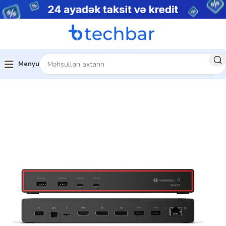
Menyu
Ev
Kompüter aksesuarları
USB Hub