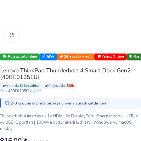
Böyütmək üçün klikləyin
Pulsuz çatdırılma
24 ayadək kredit
Yalnız Online
Rəsm
ƏDV
Lenovo ThinkPad Thunderbolt 4 Smart Dock Gen2
(40BE0135EU)
anbarda:
mövcuddur
mağazada:
bi̇ti̇b
SKU:
122
40BE0135EU
2-3 iş günü ərzində birbaşa ünvana sürətli çatdırılma
Thunderbolt 4 interfeysi | 1x HDMI, 2x DisplayPort | Ethernet portu | USB-A
və USB-C portları | 100W-a qədər enerji təchizatı | Windows və macOS
dəstəyi