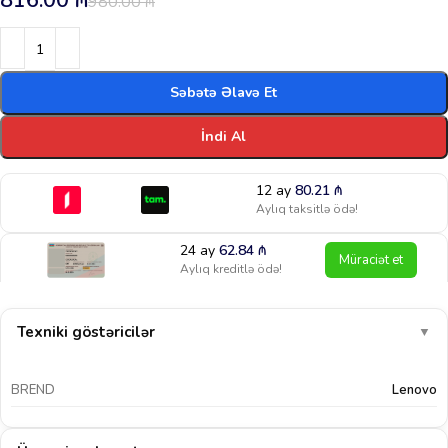
816.00
₼
980.00
₼
Səbətə Əlavə Et
İndi Al
12 ay
80.21
₼
Aylıq taksitlə ödə!
24 ay
62.84
₼
Müraciət et
Aylıq kreditlə ödə!
Texniki göstəricilər
▼
BREND
Lenovo