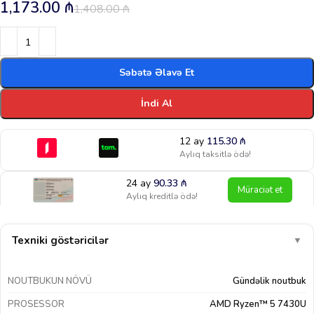
1,173.00
₼
1,408.00
₼
Səbətə Əlavə Et
İndi Al
12 ay
115.30
₼
Aylıq taksitlə ödə!
24 ay
90.33
₼
Müraciət et
Aylıq kreditlə ödə!
Texniki göstəricilər
▼
NOUTBUKUN NÖVÜ
Gündəlik noutbuk
PROSESSOR
AMD Ryzen™ 5 7430U