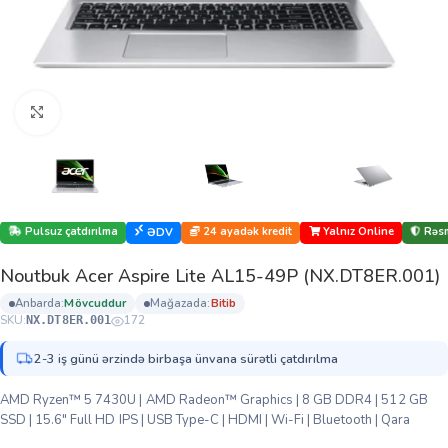
Böyütmək üçün klikləyin
Pulsuz çatdırılma
24 ayadək kredit
Yalnız Online
Rəsm
ƏDV
Noutbuk Acer Aspire Lite AL15-49P (NX.DT8ER.001)
anbarda:
mövcuddur
mağazada:
bi̇ti̇b
SKU:
172
NX.DT8ER.001
2-3 iş günü ərzində birbaşa ünvana sürətli çatdırılma
AMD Ryzen™ 5 7430U | AMD Radeon™ Graphics | 8 GB DDR4 | 512 GB
SSD | 15.6″ Full HD IPS | USB Type-C | HDMI | Wi-Fi | Bluetooth | Qara