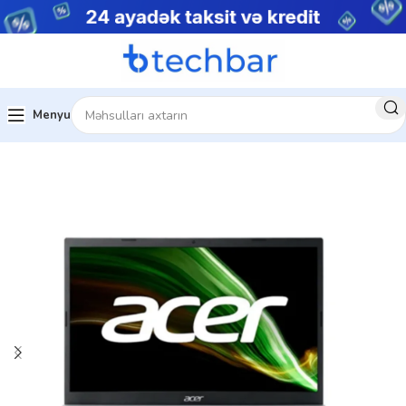
Menyu
Ev
Noutbuklar
Gündəlik noutbuklar