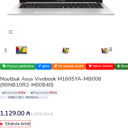
Böyütmək üçün klikləyin
Pulsuz çatdırılma
24 ayadək kredit
Yalnız Online
Rəsm
ƏDV
Noutbuk Asus Vivobook M1605YA-MB008
(90NB10R2-M00B40)
anbarda:
bi̇ti̇b
mağazada:
bi̇ti̇b
SKU:
336
90NB10R2-M00B40
1,129.00
₼
1,259.00
₼
Stokda bitdi