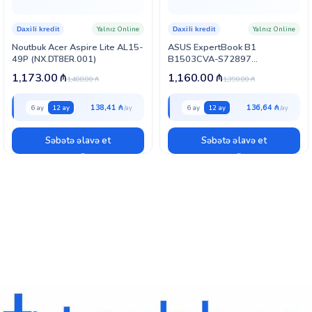
Yalnız Online
Yalnız Online
Daxili kredit
Daxili kredit
Noutbuk Acer Aspire Lite AL15-
ASUS ExpertBook B1
49P (NX.DT8ER.001)
B1503CVA-S72897
(90NX0801-M036E0)
1,173.00
₼
1,160.00
₼
1,408.00
₼
1,390.00
₼
138,41 ₼
136,64 ₼
6 ay
12 ay
6 ay
12 ay
Səbətə əlavə et
Səbətə əlavə et