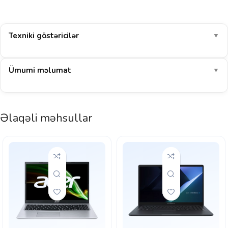
Texniki göstəricilər
▼
Ümumi məlumat
▼
Əlaqəli məhsullar