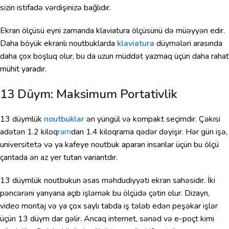
sizin istifadə vərdişinizə bağlıdır.
Ekran ölçüsü eyni zamanda klaviatura ölçüsünü də müəyyən edir.
Daha böyük ekranlı noutbuklarda
klaviatura
düymələri arasında
daha çox boşluq olur, bu da uzun müddət yazmaq üçün daha rahat
mühit yaradır.
13 Düym: Maksimum Portativlik
13 düymlük
noutbuklar
ən yüngül və kompakt seçimdir. Çəkisi
adətən 1.2 kiloq
ram
dan 1.4 kiloqrama qədər dəyişir. Hər gün işə,
universitetə və ya kafeye noutbuk aparan insanlar üçün bu ölçü
çantada ən az yer tutan variantdır.
13 düymlük noutbukun əsas məhdudiyyəti ekran sahəsidir. İki
pəncərəni yanyana açıb işləmək bu ölçüdə çətin olur. Dizayn,
video montaj və ya çox saylı tabda iş tələb edən peşəkar işlər
üçün 13 düym dar gəlir. Ancaq internet, sənəd və e-poçt kimi