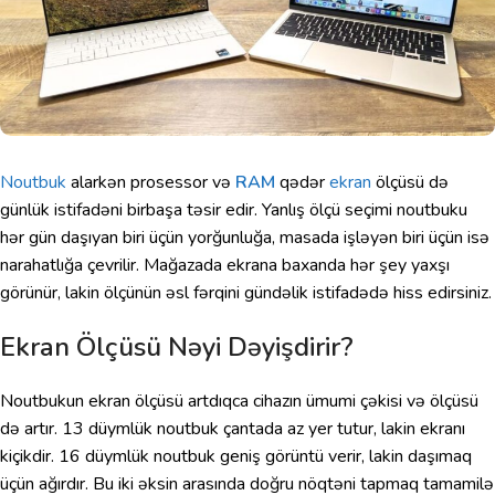
Noutbuk
alarkən prosessor və
RAM
qədər
ekran
ölçüsü də
günlük istifadəni birbaşa təsir edir. Yanlış ölçü seçimi noutbuku
hər gün daşıyan biri üçün yorğunluğa, masada işləyən biri üçün isə
narahatlığa çevrilir. Mağazada ekrana baxanda hər şey yaxşı
görünür, lakin ölçünün əsl fərqini gündəlik istifadədə hiss edirsiniz.
Ekran Ölçüsü Nəyi Dəyişdirir?
Noutbukun ekran ölçüsü artdıqca cihazın ümumi çəkisi və ölçüsü
də artır. 13 düymlük noutbuk çantada az yer tutur, lakin ekranı
kiçikdir. 16 düymlük noutbuk geniş görüntü verir, lakin daşımaq
üçün ağırdır. Bu iki əksin arasında doğru nöqtəni tapmaq tamamilə