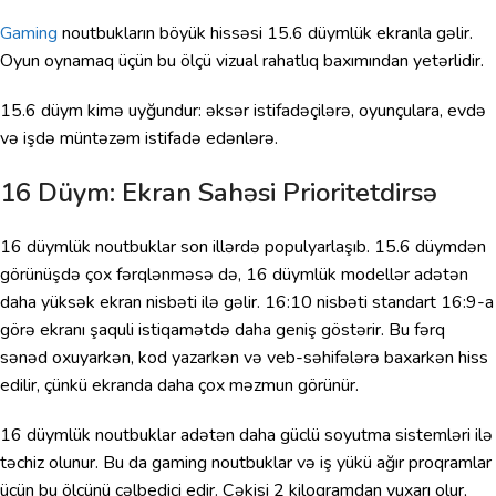
Gaming
noutbukların böyük hissəsi 15.6 düymlük ekranla gəlir.
Oyun oynamaq üçün bu ölçü vizual rahatlıq baxımından yetərlidir.
15.6 düym kimə uyğundur: əksər istifadəçilərə, oyunçulara, evdə
və işdə müntəzəm istifadə edənlərə.
16 Düym: Ekran Sahəsi Prioritetdirsə
16 düymlük noutbuklar son illərdə populyarlaşıb. 15.6 düymdən
görünüşdə çox fərqlənməsə də, 16 düymlük modellər adətən
daha yüksək ekran nisbəti ilə gəlir. 16:10 nisbəti standart 16:9-a
görə ekranı şaquli istiqamətdə daha geniş göstərir. Bu fərq
sənəd oxuyarkən, kod yazarkən və veb-səhifələrə baxarkən hiss
edilir, çünkü ekranda daha çox məzmun görünür.
16 düymlük noutbuklar adətən daha güclü soyutma sistemləri ilə
təchiz olunur. Bu da gaming noutbuklar və iş yükü ağır proqramlar
üçün bu ölçünü cəlbedici edir. Çəkisi 2 kiloqramdan yuxarı olur,