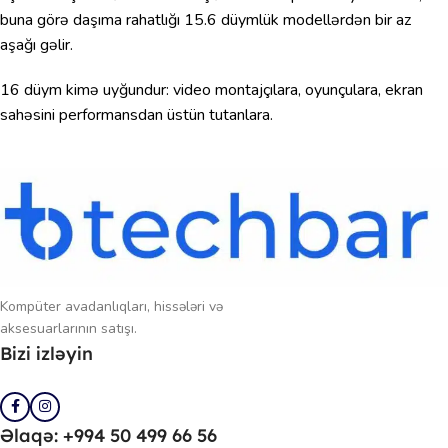
buna görə daşıma rahatlığı 15.6 düymlük modellərdən bir az
aşağı gəlir.
16 düym kimə uyğundur: video montajçılara, oyunçulara, ekran
sahəsini performansdan üstün tutanlara.
Kompüter avadanlıqları, hissələri və
aksesuarlarının satışı.
Bizi izləyin
Əlaqə: +994 50 499 66 56