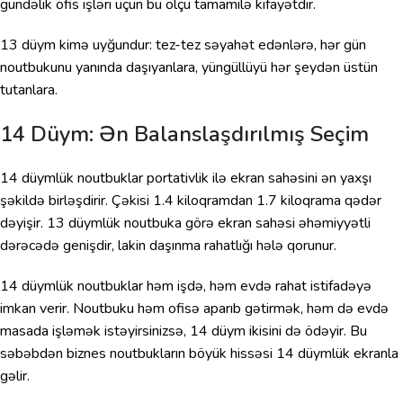
gündəlik ofis işləri üçün bu ölçü tamamilə kifayətdir.
13 düym kimə uyğundur: tez-tez səyahət edənlərə, hər gün
noutbukunu yanında daşıyanlara, yüngüllüyü hər şeydən üstün
tutanlara.
14 Düym: Ən Balanslaşdırılmış Seçim
14 düymlük noutbuklar portativlik ilə ekran sahəsini ən yaxşı
şəkildə birləşdirir. Çəkisi 1.4 kiloqramdan 1.7 kiloqrama qədər
dəyişir. 13 düymlük noutbuka görə ekran sahəsi əhəmiyyətli
dərəcədə genişdir, lakin daşınma rahatlığı hələ qorunur.
14 düymlük noutbuklar həm işdə, həm evdə rahat istifadəyə
imkan verir. Noutbuku həm ofisə aparıb gətirmək, həm də evdə
masada işləmək istəyirsinizsə, 14 düym ikisini də ödəyir. Bu
səbəbdən biznes noutbukların böyük hissəsi 14 düymlük ekranla
gəlir.