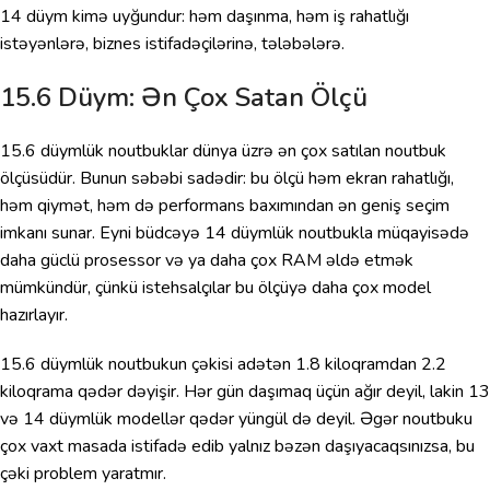
14 düym kimə uyğundur: həm daşınma, həm iş rahatlığı
istəyənlərə, biznes istifadəçilərinə, tələbələrə.
15.6 Düym: Ən Çox Satan Ölçü
15.6 düymlük noutbuklar dünya üzrə ən çox satılan noutbuk
ölçüsüdür. Bunun səbəbi sadədir: bu ölçü həm ekran rahatlığı,
həm qiymət, həm də performans baxımından ən geniş seçim
imkanı sunar. Eyni büdcəyə 14 düymlük noutbukla müqayisədə
daha güclü prosessor və ya daha çox RAM əldə etmək
mümkündür, çünkü istehsalçılar bu ölçüyə daha çox model
hazırlayır.
15.6 düymlük noutbukun çəkisi adətən 1.8 kiloqramdan 2.2
kiloqrama qədər dəyişir. Hər gün daşımaq üçün ağır deyil, lakin 13
və 14 düymlük modellər qədər yüngül də deyil. Əgər noutbuku
çox vaxt masada istifadə edib yalnız bəzən daşıyacaqsınızsa, bu
çəki problem yaratmır.