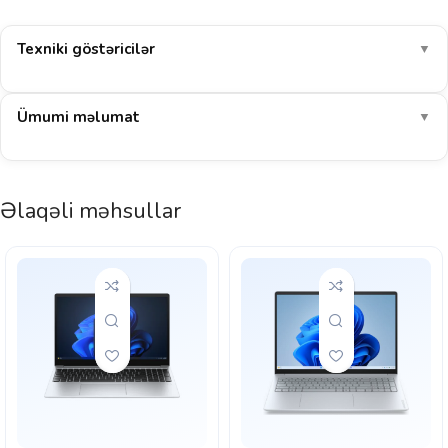
Texniki göstəricilər
▼
Ümumi məlumat
▼
Əlaqəli məhsullar