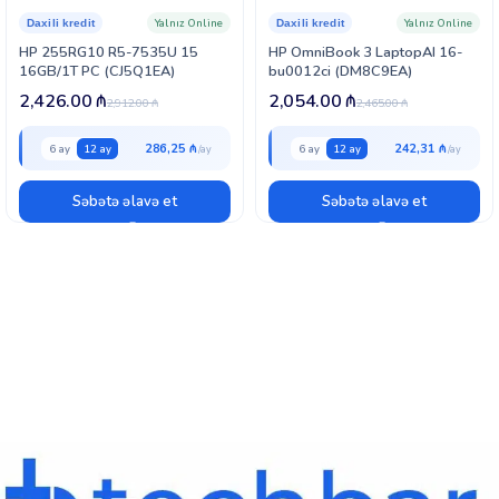
Yalnız Online
Yalnız Online
Daxili kredit
Daxili kredit
HP 255RG10 R5-7535U 15
HP OmniBook 3 LaptopAI 16-
16GB/1T PC (CJ5Q1EA)
bu0012ci (DM8C9EA)
2,426.00
₼
2,054.00
₼
2,912.00
₼
2,465.00
₼
286,25 ₼
242,31 ₼
6 ay
12 ay
6 ay
12 ay
Səbətə əlavə et
Səbətə əlavə et