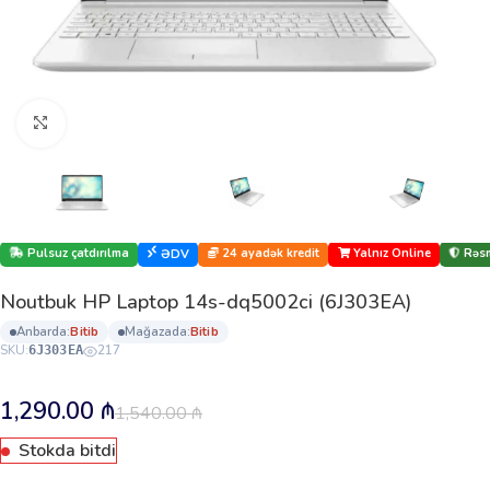
Böyütmək üçün klikləyin
Pulsuz çatdırılma
24 ayadək kredit
Yalnız Online
Rəsm
ƏDV
Noutbuk HP Laptop 14s-dq5002ci (6J303EA)
anbarda:
bi̇ti̇b
mağazada:
bi̇ti̇b
SKU:
217
6J303EA
1,290.00
₼
1,540.00
₼
Stokda bitdi