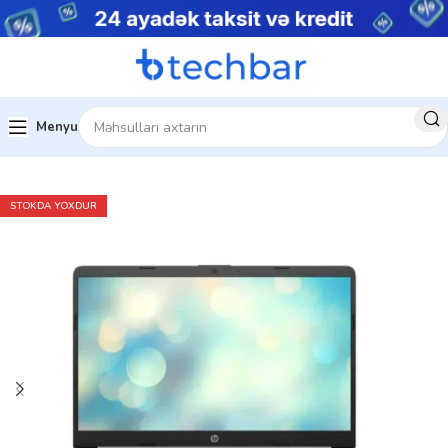
Menyu
Ev
Noutbuklar
Gündəlik noutbuklar
STOKDA YOXDUR