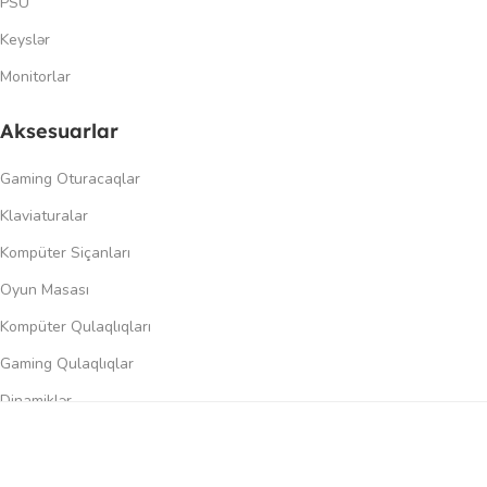
PSU
Keyslər
Monitorlar
Aksesuarlar
Gaming Oturacaqlar
Klaviaturalar
Kompüter Siçanları
Oyun Masası
Kompüter Qulaqlıqları
Gaming Qulaqlıqlar
Dinamiklər
0
Keçidlər
üqayisə et
İstək siyahısı
Səbət
Menyu