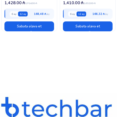
1,428.00
₼
1,410.00
₼
1,714.00
₼
1,692.00
₼
168,48 ₼
166,32 ₼
6 ay
12 ay
6 ay
12 ay
Səbətə əlavə et
Səbətə əlavə et