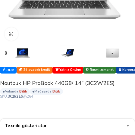
Böyütmək üçün klikləyin
24 ayadək kredit
Yalnız Online
Rəsmi zəmanət
Korporat
ƏDV
Noutbuk HP ProBook 440G8/ 14″ (3C2W2ES)
anbarda:
bi̇ti̇b
mağazada:
bi̇ti̇b
SKU:
264
3C2W2ES
Texniki göstəricilər
▼