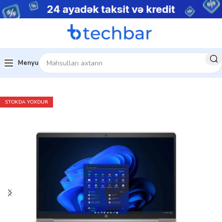
Menyu
Ev
Noutbuklar
Biznes noutbukları
STOKDA YOXDUR