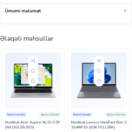
Ümumi məlumat
▼
Əlaqəli məhsullar
Yalnız Online
Yalnız Online
Daxili kredit
Daxili kredit
Noutbuk Acer Aspire AL15-53P
Noutbuk Lenovo IdeaPad Slim 3
(NX.DGCER.003)
15ARP10 (83K70112RK)