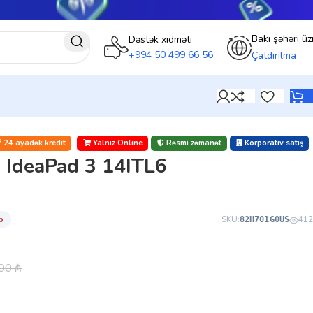
Bakı şəhəri üz
Dəstək xidməti
+994 50 499 66 56
Çatdırılma
24 ayadək kredit
Yalnız Online
Rəsmi zəmanət
Korporativ satış
 IdeaPad 3 14ITL6
̇b
SKU:
412
82H701G0US
.00
₼