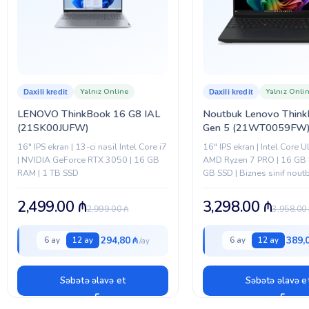
RƏNG
BREND
VNDR
Yalnız Online
Yalnız Onli
Daxili kredit
Daxili kredit
LENOVO ThinkBook 16 G8 IAL
Noutbuk Lenovo Think
(21SK00JUFW)
Gen 5 (21WT0059FW
16″ IPS ekran | 13-ci nəsil Intel Core i7
16″ IPS ekran | Intel Core Ul
| NVIDIA GeForce RTX 3050 | 16 GB
AMD Ryzen 7 PRO | 16 GB
RAM | 1 TB SSD
GB SSD | Biznes sinif nout
2,499.00
₼
3,298.00
₼
2,999.00
₼
3,958.00
294,80 ₼
389,
6 ay
12 ay
6 ay
12 ay
Səbətə əlavə et
Səbətə əlavə e