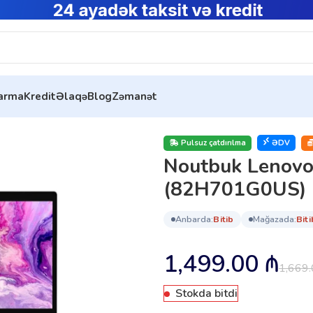
tarma
Kredit
Əlaqə
Blog
Zəmanət
 3 14ITL6 (82H701G0US)
Pulsuz çatdırılma
ƏDV
Noutbuk Lenovo
(82H701G0US)
anbarda:
bi̇ti̇b
mağazada:
bi̇ti
1,499.00
₼
1,669
Stokda bitdi