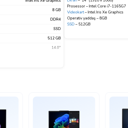
Ekran
– 14″ (1920 x 1080)
Intel Iris Xe Graphics
Prosessor – Intel Core i7-1165G7
8 GB
Videokart
– Intel Iris Xe Graphics
Operativ yaddaş – 8GB
DDR4
SSD
– 512GB
SSD
512 GB
14.0"
1920×1080
TN
Antiblik
FreeDos
DMI
,
LAN
,
USB Type-A
,
USB Type-
C
Sadə noutbuk
Xeyr