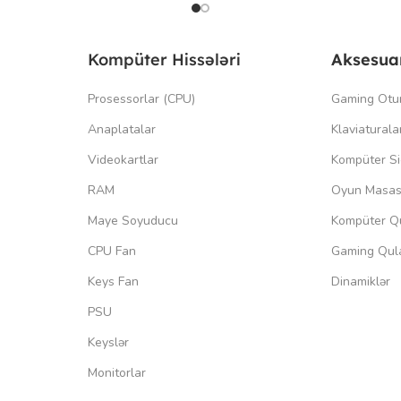
Kompüter Hissələri
Aksesua
Prosessorlar (CPU)
Gaming Otu
Anaplatalar
Klaviaturala
Videokartlar
Kompüter Si
RAM
Oyun Masas
Maye Soyuducu
Kompüter Qu
CPU Fan
Gaming Qula
Keys Fan
Dinamiklər
PSU
Keyslər
Monitorlar