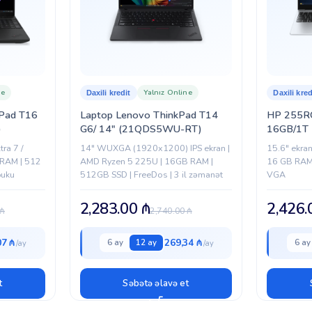
Boz
Lenovo
NN
ne
Yalnız Online
Daxili kredit
Daxili kred
Pad T16
Laptop Lenovo ThinkPad T14
HP 255R
)
G6/ 14″ (21QDS5WU-RT)
16GB/1T
tra 7 /
14" WUXGA (1920x1200) IPS ekran |
15.6″ ekra
 RAM | 512
AMD Ryzen 5 225U | 16GB RAM |
16 GB RAM 
buku
512GB SSD | FreeDos | 3 il zəmanət
VGA
2,283.00
₼
2,426
₼
2,740.00
₼
07 ₼
269,34 ₼
6 ay
12 ay
6 ay
t
Səbətə əlavə et