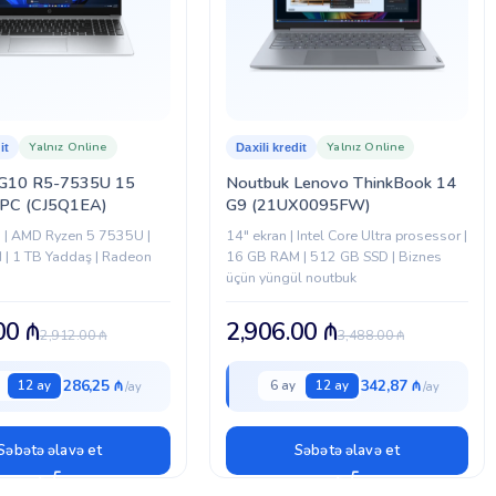
Yalnız Online
Yalnız Online
it
Daxili kredit
G10 R5-7535U 15
Noutbuk Lenovo ThinkBook 14
 PC (CJ5Q1EA)
G9 (21UX0095FW)
n | AMD Ryzen 5 7535U |
14″ ekran | Intel Core Ultra prosessor |
| 1 TB Yaddaş | Radeon
16 GB RAM | 512 GB SSD | Biznes
üçün yüngül noutbuk
.00
₼
2,906.00
₼
2,912.00
₼
3,488.00
₼
286,25 ₼
342,87 ₼
12 ay
6 ay
12 ay
Səbətə əlavə et
Səbətə əlavə et