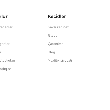
rlar
Keçidlər
racaqlar
Şəxsi kabinet
r
Əlaqə
çanları
Çatdırılma
ı
Blog
laqlıqları
Məxfilik siyasəti
qlıqlar