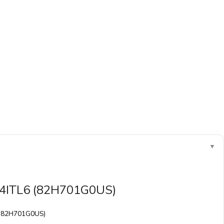
▼
14ITL6 (82H701G0US)
6 (82H701G0US)