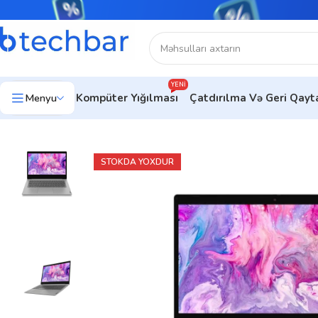
YENI
Menyu
Kompüter Yığılması
Çatdırılma Və Geri Qay
Ev
Noutbuklar
Gündəlik noutbuklar
Noutbuk Lenovo IdeaPad
STOKDA YOXDUR