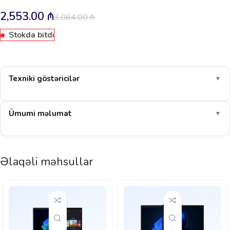
2,553.00
₼
3,064.00
₼
Stokda bitdi
Texniki göstəricilər
▼
Ümumi məlumat
▼
Əlaqəli məhsullar