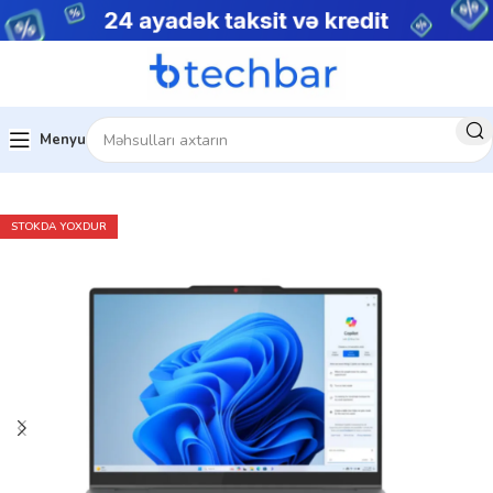
Menyu
Ev
Noutbuklar
Biznes noutbukları
STOKDA YOXDUR