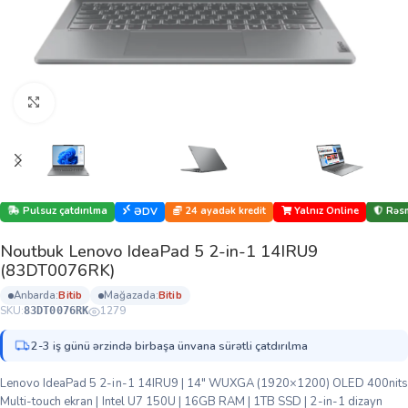
Böyütmək üçün klikləyin
Pulsuz çatdırılma
24 ayadək kredit
Yalnız Online
Rəsm
ƏDV
Noutbuk Lenovo IdeaPad 5 2-in-1 14IRU9
(83DT0076RK)
anbarda:
bi̇ti̇b
mağazada:
bi̇ti̇b
SKU:
1279
83DT0076RK
2-3 iş günü ərzində birbaşa ünvana sürətli çatdırılma
Lenovo IdeaPad 5 2-in-1 14IRU9 | 14″ WUXGA (1920×1200) OLED 400nits
Multi-touch ekran | Intel U7 150U | 16GB RAM | 1TB SSD | 2-in-1 dizayn