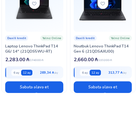
Yalnız Online
Yalnız Online
Daxili kredit
Daxili kredit
Laptop Lenovo ThinkPad T14
Noutbuk Lenovo ThinkPad T14
G6/ 14″ (21QDS5WU-RT)
Gen 6 (21QDSAXU00)
2,283.00
₼
2,660.00
₼
2,740.00
₼
3,192.00
₼
269,34 ₼
313,77 ₼
6 ay
12 ay
6 ay
12 ay
Səbətə əlavə et
Səbətə əlavə et