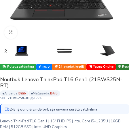
Böyütmək üçün klikləyin
Pulsuz çatdırılma
24 ayadək kredit
Yalnız Online
Rəsm
ƏDV
Noutbuk Lenovo ThinkPad T16 Gen1 (21BWS25N-
RT)
anbarda:
bi̇ti̇b
mağazada:
bi̇ti̇b
SKU:
1274
21BWS25N-RT
2-3 iş günü ərzində birbaşa ünvana sürətli çatdırılma
Lenovo ThinkPad T16 Gen 1 | 16″ FHD IPS | Intel Core i5-1235U | 16GB
RAM | 512GB SSD | Intel UHD Graphics