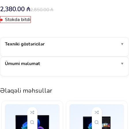
2,380.00
₼
2,850.00
₼
Stokda bitdi
Texniki göstəricilər
▼
Ümumi məlumat
▼
Əlaqəli məhsullar