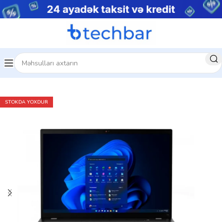
Ev
Noutbuklar
Biznes noutbukları
STOKDA YOXDUR