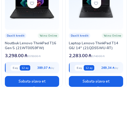
Yalnız Online
Yalnız Online
Daxili kredit
Daxili kredit
Noutbuk Lenovo ThinkPad T16
Laptop Lenovo ThinkPad T14
Gen 5 (21WT0059FW)
G6/ 14″ (21QDS5WU-RT)
3,298.00
₼
2,283.00
₼
3,958.00
₼
2,740.00
₼
389,07 ₼
269,34 ₼
6 ay
12 ay
6 ay
12 ay
Səbətə əlavə et
Səbətə əlavə et