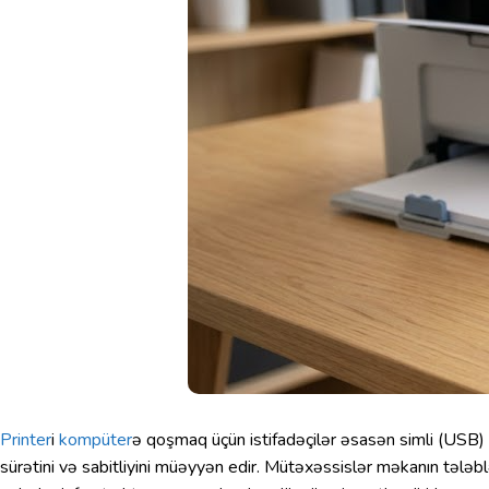
Printer
i
kompüter
ə qoşmaq üçün istifadəçilər əsasən simli (USB) v
sürətini və sabitliyini müəyyən edir. Mütəxəssislər məkanın tələ