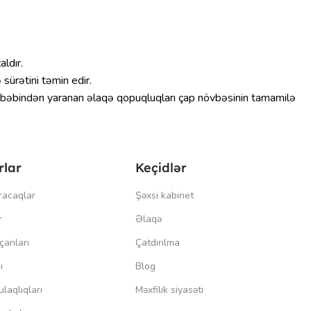
ldır.
ürətini təmin edir.
l səbəbindən yaranan əlaqə qopuqluqları çap növbəsinin tamamilə
rlar
Keçidlər
racaqlar
Şəxsi kabinet
r
Əlaqə
çanları
Çatdırılma
ı
Blog
laqlıqları
Məxfilik siyasəti