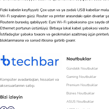
Fiziki kabelin keyfiyyəti: Çox uzun və ya zədəli USB kabellər məl
Wi-Fi siqnalının gücü: Router və printer arasındakı qalın divarlar ş
Routerin buraxılış qabiliyyəti: Eyni Wi-Fi şəbəkəsinə çox sayda c
Ethernet portunun üstünlüyü: Birbaşa lokal kabel şəbəkəsi vasitə
İstifadəçilər şəbəkə tıxacını və gecikmələri azaltmaq üçün printe
bloklanmasına və sənəd itkisinə gətirib çıxarır.
Noutbuklar
Gündəlik Noutbuklar
Gaming Noutbuklar
Kompüter avadanlıqları, hissələri və
Premium Noutbuklar
aksesuarlarının satışı.
Biznes Noutbuklar
Bizi izləyin
ASUS Noutbuklar