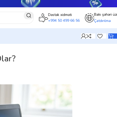
Bakı şəhəri üz
Dəstək xidməti
+994 50 499 66 56
Çatdırılma
lar?