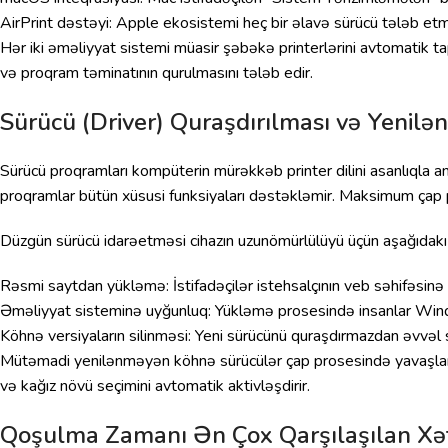
AirPrint dəstəyi: Apple ekosistemi heç bir əlavə sürücü tələb etmə
Hər iki əməliyyat sistemi müasir şəbəkə printerlərini avtomatik 
və proqram təminatının qurulmasını tələb edir.
Sürücü (Driver) Quraşdırılması və Yenilə
Sürücü proqramları kompüterin mürəkkəb printer dilini asanlıqla a
proqramlar bütün xüsusi funksiyaları dəstəkləmir. Maksimum çap pe
Düzgün sürücü idarəetməsi cihazın uzunömürlülüyü üçün aşağıdakı 
Rəsmi saytdan yükləmə: İstifadəçilər istehsalçının veb səhifəsinə 
Əməliyyat sisteminə uyğunluq: Yükləmə prosesində insanlar Windo
Köhnə versiyaların silinməsi: Yeni sürücünü quraşdırmazdan əvvəl 
Mütəmadi yenilənməyən köhnə sürücülər çap prosesində yavaşlamal
və kağız növü seçimini avtomatik aktivləşdirir.
Qoşulma Zamanı Ən Çox Qarşılaşılan Xət