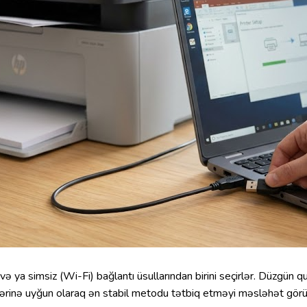
ə ya simsiz (Wi-Fi) bağlantı üsullarından birini seçirlər. Düzgün 
blərinə uyğun olaraq ən stabil metodu tətbiq etməyi məsləhət gör