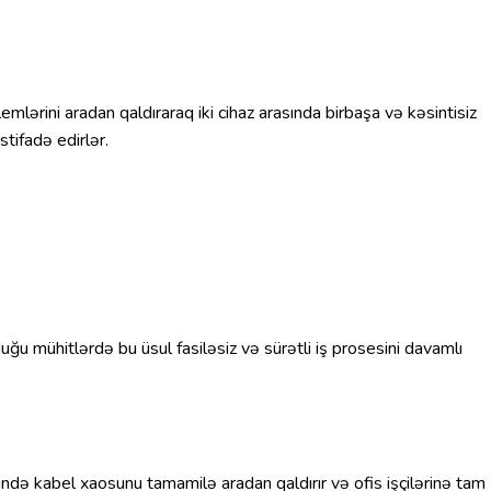
lərini aradan qaldıraraq iki cihaz arasında birbaşa və kəsintisiz
tifadə edirlər.
uğu mühitlərdə bu üsul fasiləsiz və sürətli iş prosesini davamlı
ndə kabel xaosunu tamamilə aradan qaldırır və ofis işçilərinə tam