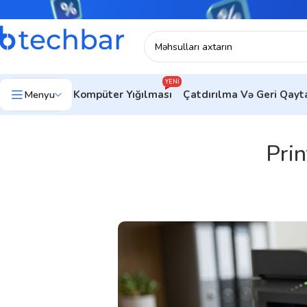
YENI
Menyu
Kompüter Yığılması
Çatdırılma Və Geri Qay
Pri