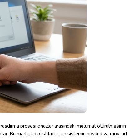
quraşdırma prosesi cihazlar arasındakı məlumat ötürülməsinin
ürlər. Bu mərhələdə istifadəçilər sistemin növünü və mövcud