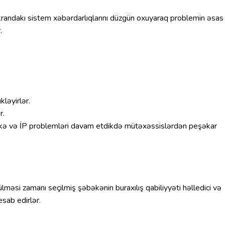
r ekrandakı sistem xəbərdarlıqlarını düzgün oxuyaraq problemin əsas
.
ləyirlər.
r.
şəbəkə və İP problemləri davam etdikdə mütəxəssislərdən peşəkar
lməsi zamanı seçilmiş şəbəkənin buraxılış qabiliyyəti həlledici və
sab edirlər.