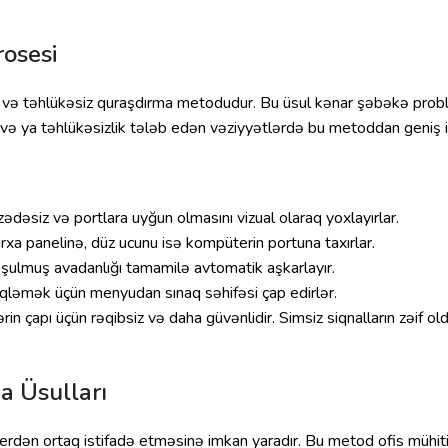
osesi
l və təhlükəsiz quraşdırma metodudur. Bu üsul kənar şəbəkə problem
ə və ya təhlükəsizlik tələb edən vəziyyətlərdə bu metoddan geniş is
ədəsiz və portlara uyğun olmasını vizual olaraq yoxlayırlar.
arxa panelinə, düz ucunu isə kompüterin portuna taxırlar.
oşulmuş avadanlığı tamamilə avtomatik aşkarlayır.
əsdiqləmək üçün menyudan sınaq səhifəsi çap edirlər.
 çapı üçün rəqibsiz və daha güvənlidir. Simsiz siqnalların zəif old
a Üsulları
erdən ortaq istifadə etməsinə imkan yaradır. Bu metod ofis mühiti