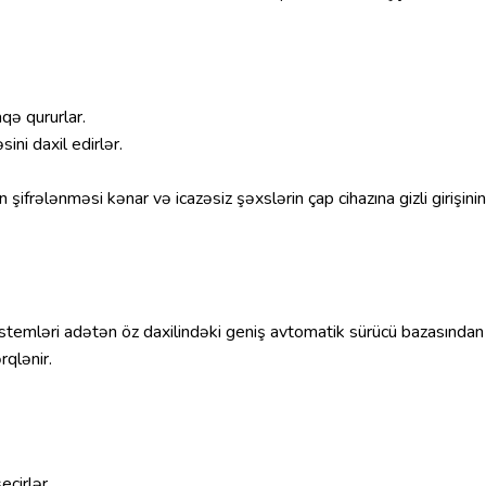
qə qururlar.
ini daxil edirlər.
ifrələnməsi kənar və icazəsiz şəxslərin çap cihazına gizli girişinin
 sistemləri adətən öz daxilindəki geniş avtomatik sürücü bazasından
rqlənir.
çirlər.