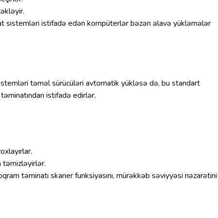
əkləyir.
at sistemləri istifadə edən kompüterlər bəzən əlavə yükləmələr
istemləri təməl sürücüləri avtomatik yükləsə də, bu standart
əminatından istifadə edirlər.
xlayırlar.
təmizləyirlər.
qram təminatı skaner funksiyasını, mürəkkəb səviyyəsi nəzarətini