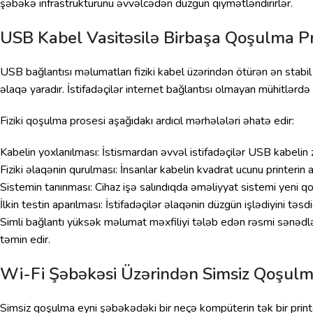
şəbəkə infrastrukturunu əvvəlcədən düzgün qiymətləndirirlər.
USB Kabel Vasitəsilə Birbaşa Qoşulma Pr
USB bağlantısı məlumatları fiziki kabel üzərindən ötürən ən stabi
əlaqə yaradır. İstifadəçilər internet bağlantısı olmayan mühitlərd
Fiziki qoşulma prosesi aşağıdakı ardıcıl mərhələləri əhatə edir:
Kabelin yoxlanılması: İstismardan əvvəl istifadəçilər USB kabelin z
Fiziki əlaqənin qurulması: İnsanlar kabelin kvadrat ucunu printerin 
Sistemin tanınması: Cihaz işə salındıqda əməliyyat sistemi yeni q
İlkin testin aparılması: İstifadəçilər əlaqənin düzgün işlədiyini t
Simli bağlantı yüksək məlumat məxfiliyi tələb edən rəsmi sənədlərin
təmin edir.
Wi-Fi Şəbəkəsi Üzərindən Simsiz Qoşulm
Simsiz qoşulma eyni şəbəkədəki bir neçə kompüterin tək bir print