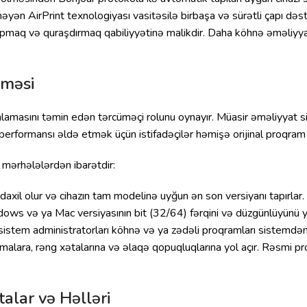
yən AirPrint texnologiyası vasitəsilə birbaşa və sürətli çapı dəst
tapmaq və quraşdırmaq qabiliyyətinə malikdir. Daha köhnə əməliyy
nməsi
nlamasını təmin edən tərcüməçi rolunu oynayır. Müasir əməliyyat s
rformansı əldə etmək üçün istifadəçilər həmişə orijinal proqram t
mərhələlərdən ibarətdir:
daxil olur və cihazın tam modelinə uyğun ən son versiyanı tapırlar.
ws və ya Mac versiyasının bit (32/64) fərqini və düzgünlüyünü yo
sistem administratorları köhnə və ya zədəli proqramları sistemdən 
ara, rəng xətalarına və əlaqə qopuqluqlarına yol açır. Rəsmi pro
alar və Həlləri