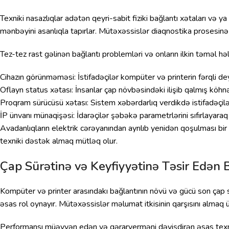
Texniki nasazlıqlar adətən qeyri-sabit fiziki bağlantı xətaları və
mənbəyini asanlıqla tapırlar. Mütəxəssislər diaqnostika prosesinə
Tez-tez rast gəlinən bağlantı problemləri və onların ilkin təməl həlli
Cihazın görünməməsi: İstifadəçilər kompüter və printerin fərqli de
Oflayn status xətası: İnsanlar çap növbəsindəki ilişib qalmış köhnə
Proqram sürücüsü xətası: Sistem xəbərdarlıq verdikdə istifadəçilər
İP ünvanı münaqişəsi: İdarəçilər şəbəkə parametrlərini sıfırlayaraq 
Avadanlıqların elektrik cərəyanından ayrılıb yenidən qoşulması b
texniki dəstək almaq mütləq olur.
Çap Sürətinə və Keyfiyyətinə Təsir Edən B
Kompüter və printer arasındakı bağlantının növü və gücü son çap sü
əsas rol oynayır. Mütəxəssislər məlumat itkisinin qarşısını almaq 
Performansı müəyyən edən və qərarverməni dəyişdirən əsas texniki