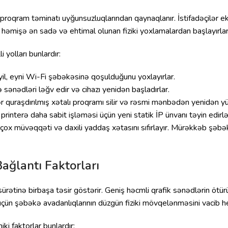
 ya proqram təminatı uyğunsuzluqlarından qaynaqlanır. İstifadəçilə
 həmişə ən sadə və ehtimal olunan fiziki yoxlamalardan başlayırlar
 yolları bunlardır:
yil, eyni Wi-Fi şəbəkəsinə qoşulduğunu yoxlayırlar.
 sənədləri ləğv edir və cihazı yenidən başladırlar.
 quraşdırılmış xətalı proqramı silir və rəsmi mənbədən yenidən yük
printerə daha sabit işləməsi üçün yeni statik İP ünvanı təyin edirlə
ir çox müvəqqəti və daxili yaddaş xətasını sıfırlayır. Mürəkkəb 
ağlantı Faktorları
rətinə birbaşa təsir göstərir. Geniş həcmli qrafik sənədlərin ötürü
üçün şəbəkə avadanlıqlarının düzgün fiziki mövqelənməsini vacib he
 faktorlar bunlardır: