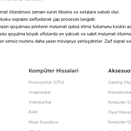
umat ötürülməsi zamanı sürət itkisinə və xətalara səbəb olur.
əbəkə siqnalını zəiflədərək çap prosesini ləngidir.
ihazın qoşulması printerin məlumat qəbul etmə tutumunu kəskin aza
silə qoşulma böyük ofislərdə ən yüksək və sabit məlumat ötürmə s
rləri simsiz routerə daha yaxın mövqeyə yerləşdirirlər. Zəif siqna
Kompüter Hissələri
Aksesua
Prosessorlar (CPU)
Gaming Otu
Anaplatalar
Klaviaturala
Videokartlar
Kompüter Si
RAM
Oyun Masas
Maye Soyuducu
Kompüter Qu