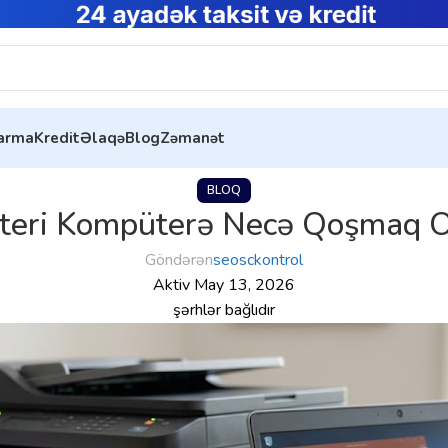
tarma
Kredit
Əlaqə
Blog
Zəmanət
BLOQ
nteri Kompüterə Necə Qoşmaq O
Göndərən
seosckontrol
Aktiv May 13, 2026
şərhlər bağlıdır