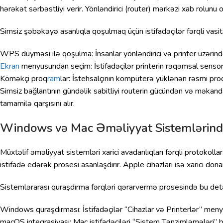
hərəkət sərbəstliyi verir. Yönləndirici (router) mərkəzi xab rolunu
Simsiz şəbəkəyə asanlıqla qoşulmaq üçün istifadəçilər fərqli vasit
WPS düyməsi ilə qoşulma: İnsanlar yönləndirici və printer üzərind
Ekran
menyusundan seçim: İstifadəçilər printerin rəqəmsal sensor ekr
Köməkçi proq
ram
lar: İstehsalçının kompüterə yüklənən rəsmi proq
Simsiz bağlantının gündəlik sabitliyi routerin gücündən və məkandakı
tamamilə qarşısını alır.
Windows və Mac Əməliyyat Sistemlərind
Müxtəlif əməliyyat sistemləri xarici avadanlıqları fərqli protokol
istifadə edərək prosesi asanlaşdırır. Apple cihazları isə xarici dona
Sistemlərarası quraşdırma fərqləri qərarvermə prosesində bu deta
Windows quraşdırması: İstifadəçilər “Cihazlar və Printerlər” menyu
macOS inteqrasiyası: Mac istifadəçiləri “Sistem Tənzimləmələri” b