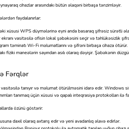
 oynayaraq cihazlar arasındakı bütün əlaqəni birbaşa tənzimləyir.
ələrdən faydalanırlar:
əki xüsusi WPS düymələrinə eyni anda basaraq şifrəsiz sürətli əla
anı vasitəsilə ofisin lokal şəbəkəsini seçir və təhlükəsizlik şifrəs
ram təminatı Wi-Fi məlumatlarını və şifrəni birbaşa cihaza ötürür.
 fiziki maneələrin sayından asılı olaraq dəyişir. Şəbəkənin düzgün ş
ə Fərqlər
lar vasitəsilə tanıyır və məlumat ötürülməsini idarə edir. Windows
nımları tanımaq üçün xüsusi və qapalı inteqrasiya protokolları ilə fə
llarda özünü göstərir:
suna daxil olaraq axtarış edir və yeni avadanlıq əlavə edirlər.
ölməsindən Bonjour protokolu ilə avtomatik tapılan uyğun cihazı se