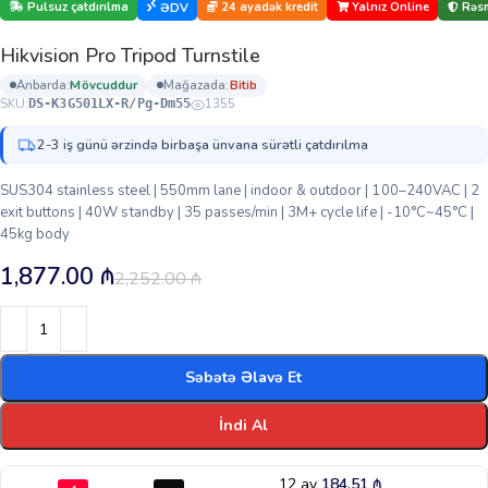
Pulsuz çatdırılma
24 ayadək kredit
Yalnız Online
Rəsm
ƏDV
Hikvision Pro Tripod Turnstile
anbarda:
mövcuddur
mağazada:
bi̇ti̇b
SKU:
1355
DS-K3G501LX-R/Pg-Dm55
2-3 iş günü ərzində birbaşa ünvana sürətli çatdırılma
SUS304 stainless steel | 550mm lane | indoor & outdoor | 100–240VAC | 2
exit buttons | 40W standby | 35 passes/min | 3M+ cycle life | -10°C~45°C |
45kg body
1,877.00
₼
2,252.00
₼
Səbətə Əlavə Et
İndi Al
12 ay
184.51
₼