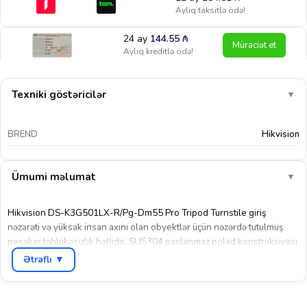
Aylıq taksitlə ödə!
24 ay
144.55
₼
Müraciət et
Aylıq kreditlə ödə!
Texniki göstəricilər
▼
BREND
Hikvision
Ümumi məlumat
▼
Hikvision DS-K3G501LX-R/Pg-Dm55 Pro Tripod Turnstile giriş
nəzarəti və yüksək insan axını olan obyektlər üçün nəzərdə tutulmuş
peşəkar təhlükəsizlik həllidir. SUS304 paslanmaz polad konstruksiyası
sayəsində yüksək dayanıqlılıq və uzunömürlü istifadə təmin edir. Daxili
Ətraflı ▼
və açıq sahələrdə istifadəyə uyğun olaraq dizayn edilmişdir və müxtəlif
mühitlərdə stabil performans göstərir.