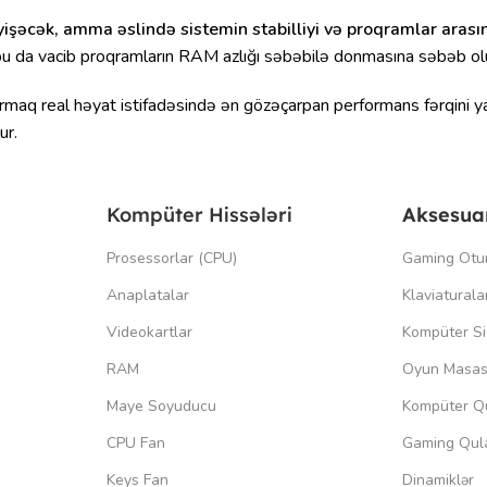
əyişəcək, amma əslində sistemin stabilliyi və proqramlar aras
ə bu da vacib proqramların RAM azlığı səbəbilə donmasına səbəb ol
ırmaq real həyat istifadəsində ən gözəçarpan performans fərqini ya
ur.
Kompüter Hissələri
Aksesua
Prosessorlar (CPU)
Gaming Otu
Anaplatalar
Klaviaturala
Videokartlar
Kompüter Si
RAM
Oyun Masas
Maye Soyuducu
Kompüter Qu
CPU Fan
Gaming Qula
Keys Fan
Dinamiklər