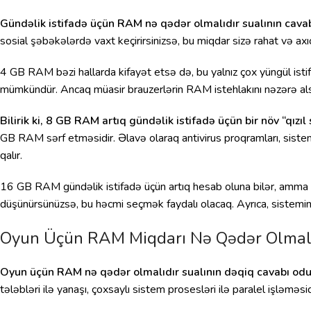
Gündəlik istifadə üçün RAM nə qədər olmalıdır sualının cavab
sosial şəbəkələrdə vaxt keçirirsinizsə, bu miqdar sizə rahat və ax
4 GB RAM bəzi hallarda kifayət etsə də, bu yalnız çox yüngül ist
mümkündür. Ancaq müasir brauzerlərin RAM istehlakını nəzərə alsaq
Bilirik ki, 8 GB RAM artıq gündəlik istifadə üçün bir növ “qızıl 
GB RAM sərf etməsidir. Əlavə olaraq antivirus proqramları, sistem
qalır.
16 GB RAM gündəlik istifadə üçün artıq hesab oluna bilər, amma 
düşünürsünüzsə, bu həcmi seçmək faydalı olacaq. Ayrıca, sistemin
Oyun Üçün RAM Miqdarı Nə Qədər Olmalı
Oyun üçün RAM nə qədər olmalıdır sualının dəqiq cavabı odu
tələbləri ilə yanaşı, çoxsaylı sistem prosesləri ilə paralel işləməsid