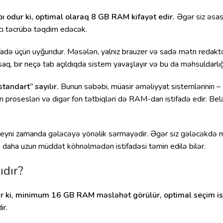
ı odur ki, optimal olaraq 8 GB RAM kifayət edir.
Əgər siz əsasə
ıcı təcrübə təqdim edəcək.
ifadə üçün uyğundur. Məsələn, yalnız brauzer və sadə mətn redakt
, bir neçə tab açıldıqda sistem yavaşlayır və bu da məhsuldarlığı
standart” sayılır.
Bunun səbəbi, müasir əməliyyat sistemlərinin 
 prosesləri və digər fon tətbiqləri də RAM-dan istifadə edir. Bel
eyni zamanda gələcəyə yönəlik sərmayədir. Əgər siz gələcəkdə mul
 daha uzun müddət köhnəlmədən istifadəsi təmin edilə bilər.
dır?
r ki, minimum 16 GB RAM məsləhət görülür, optimal seçim is
ir.