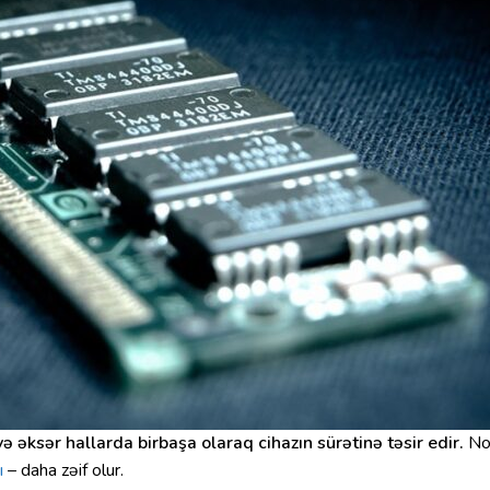
ə əksər hallarda birbaşa olaraq cihazın sürətinə təsir edir.
Nou
ı
– daha zəif olur.