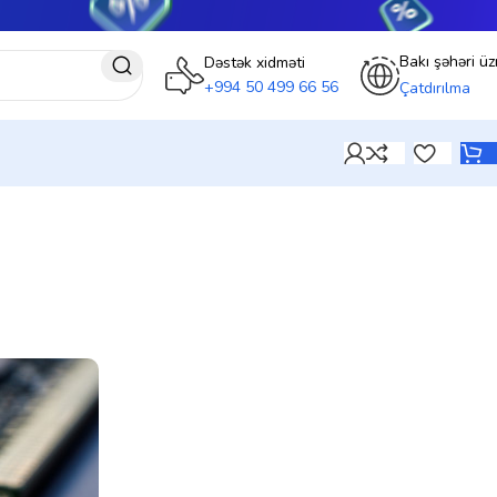
Bakı şəhəri üz
Dəstək xidməti
+994 50 499 66 56
Çatdırılma