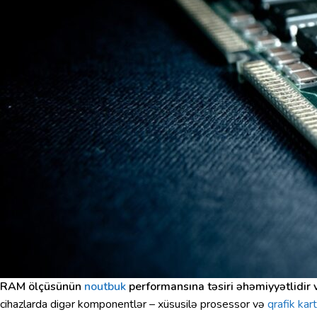
RAM ölçüsünün
noutbuk
performansına təsiri əhəmiyyətlidir v
cihazlarda digər komponentlər – xüsusilə prosessor və
qrafik kart