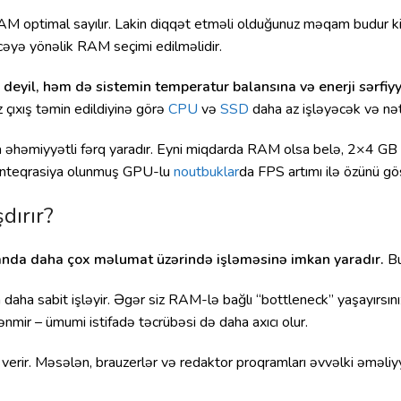
 RAM optimal sayılır. Lakin diqqət etməli olduğunuz məqam budur k
əyə yönəlik RAM seçimi edilməlidir.
deyil, həm də sistemin temperatur balansına və enerji sərfiyya
 çıxış təmin edildiyinə görə
CPU
və
SSD
daha az işləyəcək və nət
a əhəmiyyətli fərq yaradır. Eyni miqdarda RAM olsa belə, 2×4 GB
lə inteqrasiya olunmuş GPU-lu
noutbuklar
da FPS artımı ilə özünü gös
dırır?
 anda daha çox məlumat üzərində işləməsinə imkan yaradır.
Bu
 daha sabit işləyir. Əgər siz RAM-lə bağlı “bottleneck” yaşayırsı
lənmir – ümumi istifadə təcrübəsi də daha axıcı olur.
verir. Məsələn, brauzerlər və redaktor proqramları əvvəlki əməli