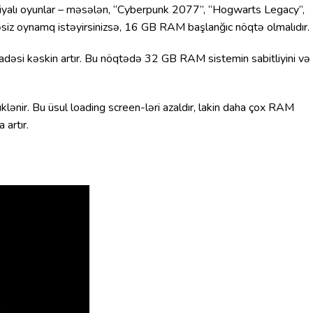
oriyalı oyunlar – məsələn, “Cyberpunk 2077”, “Hogwarts Legacy”,
məsiz oynamq istəyirsinizsə, 16 GB RAM başlanğıc nöqtə olmalıdır.
ifadəsi kəskin artır. Bu nöqtədə 32 GB RAM sistemin sabitliyini və
klənir. Bu üsul loading screen-ləri azaldır, lakin daha çox RAM
 artır.