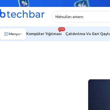
YENI
Menyu
Kompüter Yığılması
Çatdırılma Və Geri Qay