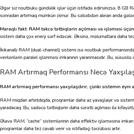
Əgər siz noutbuku gündəlik işlər üçün istifadə edirsinizsə, 8 GB
sonradan artırmaq mümkün olmur. Bu səbəbdən alınan anda gələc
Maraqlı fakt: RAM təkcə tətbiqlərin açılması və işləməsi üçün 
sistem daha çox enerji sərf edəcək. Əksinə, məlumatlara daha tez
İkikanallı RAM (dual-channel) sistemi isə noutbuk performansınd
verilənlərin paralel işlənməsi imkanının yaranmasıdır. Bu, xüsusi
RAM Artırmaq Performansı Necə Yaxşılaş
RAM artırmaq performansı yaxşılaşdırır, çünki sistemin eyni
RAM miqdarı artırıldıqda, proqramlar daha az yavaşlayır və sistem
yaradacaq. Bu, sadəcə tətbiqlərin daha sürətli açılması ilə kifayət
Əlavə RAM, “cache” sistemlərinin daha effektiv işləməsinə imkan 
proqramlar daha tez cavab verir və istifadəçi təcrübəsi artır.