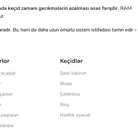
ında keçid zamanı gecikmələrin azalması əsas fərqdir.
RAM
ur.
radır. Bu, həm də daha uzun ömürlü sistem istifadəsi təmin edir –
rlar
Keçidlər
racaqlar
Şəxsi kabinet
r
Əlaqə
çanları
Çatdırılma
ı
Blog
laqlıqları
Məxfilik siyasəti
qlıqlar