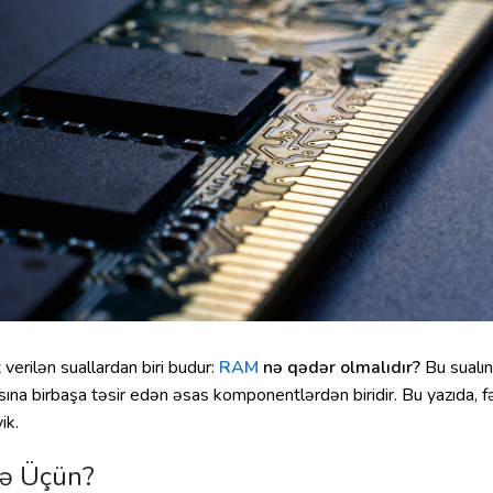
erilən suallardan biri budur:
RAM
nə qədər olmalıdır?
Bu sualın
a birbaşa təsir edən əsas komponentlərdən biridir. Bu yazıda, fə
ik.
də Üçün?