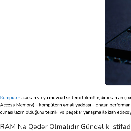
Kompüter
alarkən və ya mövcud sistemi təkmilləşdirərkən ən çox v
Access Memory) – kompüterin əməli yaddaşı – cihazın performansın
olması lazım olduğunu texniki və peşəkar yanaşma ilə izah edəcəy
RAM Nə Qədər Olmalıdır Gündəlik İstifa