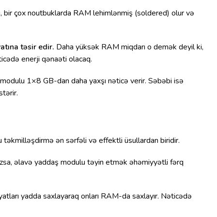
i, bir çox noutbuklarda RAM lehimlənmiş (soldered) olur və
tına təsir edir.
Daha yüksək RAM miqdarı o demək deyil ki,
icədə enerji qənaəti olacaq.
 modulu 1×8 GB-dan daha yaxşı nəticə verir. Səbəbi isə
tərir.
 təkmilləşdirmə ən sərfəli və effektli üsullardan biridir.
nızsa, əlavə yaddaş modulu təyin etmək əhəmiyyətli fərq
yyatları yadda saxlayaraq onları RAM-da saxlayır. Nəticədə