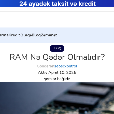
tarma
Kredit
Əlaqə
Blog
Zəmanət
BLOQ
RAM Nə Qədər Olmalıdır?
Göndərən
seosckontrol
Aktiv Aprel 10, 2025
şərhlər bağlıdır