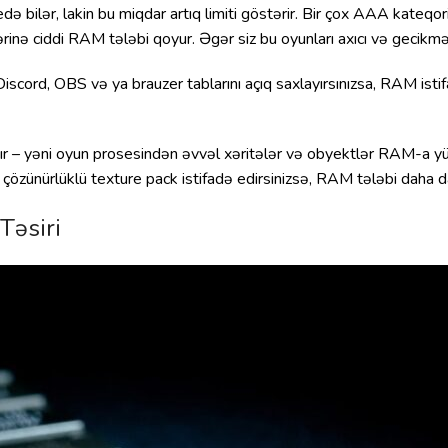
ə bilər, lakin bu miqdar artıq limiti göstərir. Bir çox AAA kateq
ərinə ciddi RAM tələbi qoyur. Əgər siz bu oyunları axıcı və gecik
Discord, OBS və ya brauzer tablarını açıq saxlayırsınızsa, RAM ist
lışır – yəni oyun prosesindən əvvəl xəritələr və obyektlər RAM-a yü
çözünürlüklü texture pack istifadə edirsinizsə, RAM tələbi daha da
Təsiri