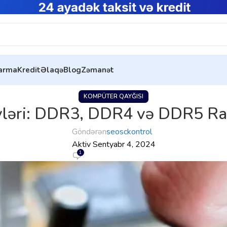
tarma
Kredit
Əlaqə
Blog
Zəmanət
KOMPÜTER QAYĞISI
əri: DDR3, DDR4 və DDR5 Ra
Göndərən
seosckontrol
Aktiv Sentyabr 4, 2024
1