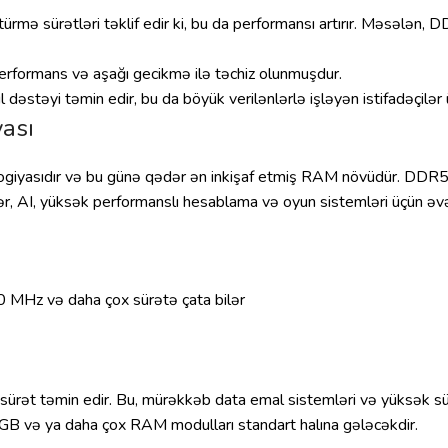
ə sürətləri təklif edir ki, bu da performansı artırır. Məsələn,
performans və aşağı gecikmə ilə təchiz olunmuşdur.
əyi təmin edir, bu da böyük verilənlərlə işləyən istifadəçilər ü
ası
giyasıdır və bu günə qədər ən inkişaf etmiş RAM növüdür. DDR5
lər, AI, yüksək performanslı hesablama və oyun sistemləri üçün ə
 MHz və daha çox sürətə çata bilər
ət təmin edir. Bu, mürəkkəb data emal sistemləri və yüksək sü
 GB və ya daha çox RAM modulları standart halına gələcəkdir.