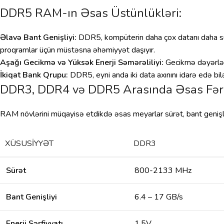
DDR5 RAM-ın Əsas Üstünlükləri:
Əlavə Bant Genişliyi:
DDR5, kompüterin daha çox datanı daha sürət
proqramlar üçün müstəsna əhəmiyyət daşıyır.
Aşağı Gecikmə və Yüksək Enerji Səmərəliliyi:
Gecikmə dəyərləri 
İkiqat Bank Qrupu:
DDR5, eyni anda iki data axınını idarə edə bilə
DDR3, DDR4 və DDR5 Arasında Əsas Fər
RAM növlərini müqayisə etdikdə əsas meyarlar sürət, bant genişliyi
XÜSUSIYYƏT
DDR3
Sürət
800-2133 MHz
Bant Genişliyi
6.4 – 17 GB/s
Enerji Sərfiyyatı
1.5V