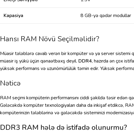
Kapasiya
8 GB-yə qədər modullar
Hansı RAM Növü Seçilməlidir?
Müasir tələblərə cavab verən bir kompüter və ya server sistemi 
müasir iş yükü üçün qənaətbəxş deyil.
DDR4
, hazırda ən çox is
yüksək performans və uzunömürlülük təmin edir. Yüksək performansl
Nəticə
RAM seçimi kompüterin performansını ciddi şəkildə təsir edən qəra
Gələcəkdə kompüter texnologiyaları daha da inkişaf etdikcə, RAM
kompüterinizin tələblərinə və gələcəkdə sisteminizi modernizasiya 
DDR3 RAM hələ də istifadə olunurmu?