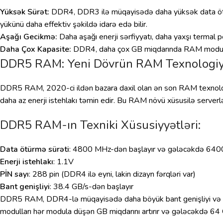
Yüksək Sürət:
DDR4, DDR3 ilə müqayisədə daha yüksək data ötürm
yükünü daha effektiv şəkildə idarə edə bilir.
Aşağı Gecikmə:
Daha aşağı enerji sərfiyyatı, daha yaxşı termal 
Daha Çox Kapasite:
DDR4, daha çox GB miqdarında RAM modul dəst
DDR5 RAM: Yeni Dövrün RAM Texnologiy
DDR5 RAM, 2020-ci ildən bazara daxil olan ən son RAM texnolo
daha az enerji istehlakı təmin edir. Bu RAM növü xüsusilə server
DDR5 RAM-ın Texniki Xüsusiyyətləri:
Data ötürmə sürəti
: 4800 MHz-dən başlayır və gələcəkdə 6400
Enerji istehlakı
: 1.1V
PİN sayı
: 288 pin (DDR4 ilə eyni, lakin dizayn fərqləri var)
Bant genişliyi
: 38.4 GB/s-dən başlayır
DDR5 RAM, DDR4-lə müqayisədə daha böyük bant genişliyi və sür
modulları hər modula düşən GB miqdarını artırır və gələcəkdə 64