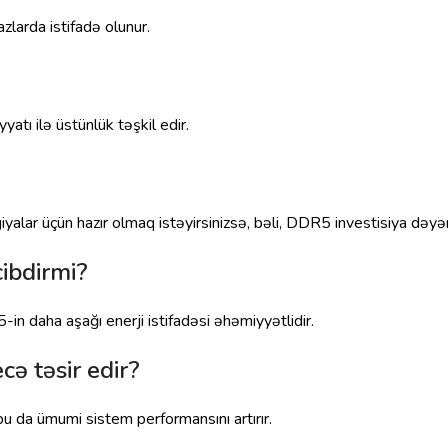
zlarda istifadə olunur.
atı ilə üstünlük təşkil edir.
lar üçün hazır olmaq istəyirsinizsə, bəli, DDR5 investisiya dəyər
ibdirmi?
in daha aşağı enerji istifadəsi əhəmiyyətlidir.
ə təsir edir?
u da ümumi sistem performansını artırır.