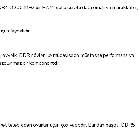
 DDR4-3200 MHz bir RAM, daha sürətli data emalı və mürəkkəb iş
çün faydalıdır.
, əvvəlki DDR növləri ilə müqayisədə müstəsna performans və
vəzolunmaz bir komponentdir.
rət tələb edən oyunlar üçün çox vacibdir. Bundan başqa, DDR5