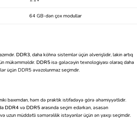
64 GB-dən çox modullar
azımdır.
DDR3
, daha köhnə sistemlər üçün əlverişlidir, lakin artıq
üçün mükəmməldir.
DDR5
isə gələcəyin texnologiyası olaraq daha
yənlər üçün DDR5 əvəzolunmaz seçimdir.
iki baxımdan, həm də praktik istifadəyə görə əhəmiyyətlidir.
rda
DDR4
və
DDR5
arasında seçim edərkən, əsasən
ə uzun müddətli səmərəlilik istəyənlər üçün ən yaxşı seçimdir.