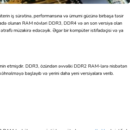
erin iş sürətinə, performansına və ümumi gücünə birbaşa təsir
istifadə olunan RAM növləri DDR3, DDR4 və ən son versiya olan
traflı müzakirə edəcəyik. Əgər bir kompüter istifadəçisi və ya
təmin etmişdir. DDR3, özündən əvvəlki DDR2 RAM-lərə nisbətən
köhnəlməyə başlayıb və yerini daha yeni versiyalara verib.