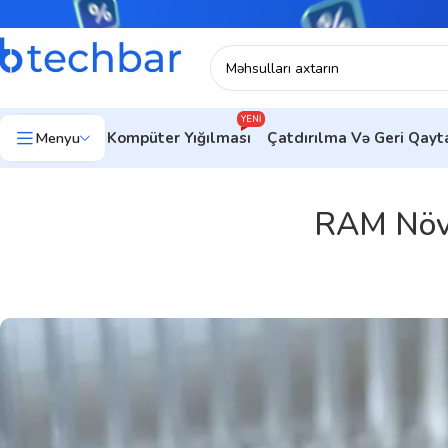
YENI
Menyu
Kompüter Yığılması
Çatdırılma Və Geri Qay
RAM Növl