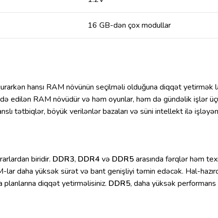
16 GB-dən çox modullar
qurarkən hansı RAM növünün seçilməli olduğuna diqqət yetirmək l
tifadə edilən RAM növüdür və həm oyunlar, həm də gündəlik işlər 
ı tətbiqlər, böyük verilənlər bazaları və süni intellekt ilə işlə
rlardan biridir.
DDR3
,
DDR4
və
DDR5
arasında fərqlər həm texn
-lar daha yüksək sürət və bant genişliyi təmin edəcək. Hal-hazı
planlarına diqqət yetirməlisiniz.
DDR5
, daha yüksək performans v