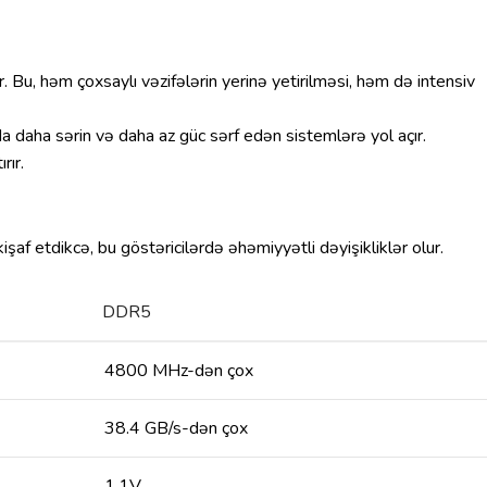
 Bu, həm çoxsaylı vəzifələrin yerinə yetirilməsi, həm də intensiv
da daha sərin və daha az güc sərf edən sistemlərə yol açır.
rır.
şaf etdikcə, bu göstəricilərdə əhəmiyyətli dəyişikliklər olur.
DDR5
4800 MHz-dən çox
38.4 GB/s-dən çox
1.1V