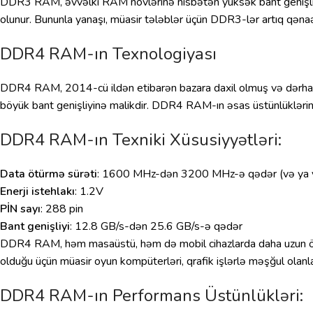
DDR3 RAM, əvvəlki RAM növlərinə nisbətən yüksək bant genişliyi
olunur. Bununla yanaşı, müasir tələblər üçün DDR3-lər artıq qəna
DDR4 RAM-ın Texnologiyası
DDR4 RAM, 2014-cü ildən etibarən bazara daxil olmuş və dərhal 
böyük bant genişliyinə malikdir. DDR4 RAM-ın əsas üstünlüklərindən
DDR4 RAM-ın Texniki Xüsusiyyətləri:
Data ötürmə sürəti
: 1600 MHz-dən 3200 MHz-ə qədər (və ya yük
Enerji istehlakı
: 1.2V
PİN sayı
: 288 pin
Bant genişliyi
: 12.8 GB/s-dən 25.6 GB/s-ə qədər
DDR4 RAM, həm masaüstü, həm də mobil cihazlarda daha uzun ömür
olduğu üçün müasir oyun kompüterləri, qrafik işlərlə məşğul olanl
DDR4 RAM-ın Performans Üstünlükləri: