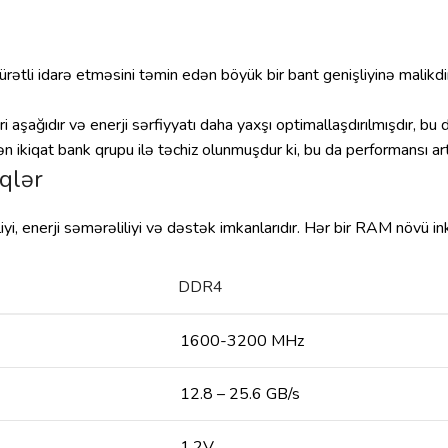
li idarə etməsini təmin edən böyük bir bant genişliyinə malikdir.
aşağıdır və enerji sərfiyyatı daha yaxşı optimallaşdırılmışdır, bu 
n ikiqat bank qrupu ilə təchiz olunmuşdur ki, bu da performansı artı
qlər
, enerji səmərəliliyi və dəstək imkanlarıdır. Hər bir RAM növü inki
DDR4
1600-3200 MHz
12.8 – 25.6 GB/s
1.2V