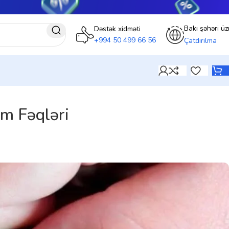
Bakı şəhəri üz
Dəstək xidməti
+994 50 499 66 56
Çatdırılma
m Fəqləri