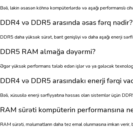
Bəli, lakin əsasən köhnə kompüterlərdə və aşağı performanslı ciha
DDR4 və DDR5 arasında əsas fərq nədir?
DDR5 daha yüksək sürət, bant genişliyi və daha aşağı enerji sərfiyy
DDR5 RAM almağa dəyərmi?
Əgər yüksək performans tələb edən işlər və ya gələcək texnologiya
DDR4 və DDR5 arasındakı enerji fərqi vac
Bəli, xüsusilə enerji sərfiyyatına həssas olan sistemlər üçün DDR5-
RAM sürəti kompüterin performansına nec
RAM sürəti, məlumatların daha tez emal olunmasına imkan verir, b