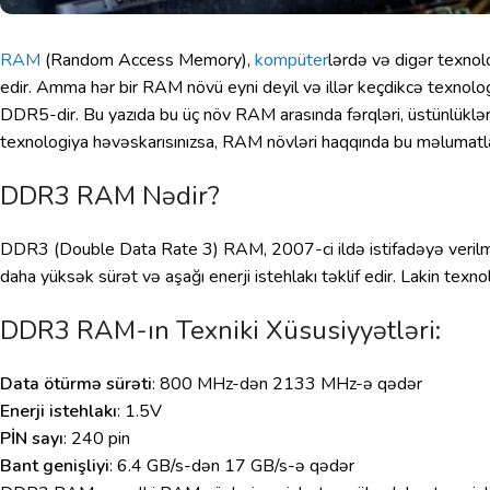
RAM
(Random Access Memory),
kompüter
lərdə və digər texnol
edir. Amma hər bir RAM növü eyni deyil və illər keçdikcə texnolo
DDR5-dir. Bu yazıda bu üç növ RAM arasında fərqləri, üstünlükləri
texnologiya həvəskarısınızsa, RAM növləri haqqında bu məlumatla
DDR3 RAM Nədir?
DDR3 (Double Data Rate 3) RAM, 2007-ci ildə istifadəyə veril
daha yüksək sürət və aşağı enerji istehlakı təklif edir. Lakin tex
DDR3 RAM-ın Texniki Xüsusiyyətləri:
Data ötürmə sürəti
: 800 MHz-dən 2133 MHz-ə qədər
Enerji istehlakı
: 1.5V
PİN sayı
: 240 pin
Bant genişliyi
: 6.4 GB/s-dən 17 GB/s-ə qədər