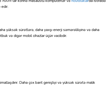
DDR3 RAM-lar köhnə masaüstü kompüterlər və
noutbuklar
da istifadə
 edir.
 yüksək sürətlərə, daha yaxşı enerji səmərəliliyinə və daha
tbuk və digər mobil cihazlar üçün vacibdir.
llaşdırır. Daha çox bant genişliyi və yüksək sürətə malik