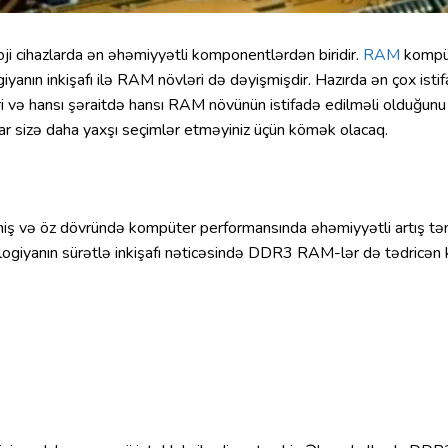
oji cihazlarda ən əhəmiyyətli komponentlərdən biridir.
RAM
kompüt
giyanın inkişafı ilə RAM növləri də dəyişmişdir. Hazırda ən çox 
 və hansı şəraitdə hansı RAM növünün istifadə edilməli olduğunu ə
r sizə daha yaxşı seçimlər etməyiniz üçün kömək olacaq.
miş və öz dövründə kompüter performansında əhəmiyyətli artış 
nologiyanın sürətlə inkişafı nəticəsində DDR3 RAM-lər də tədricən 