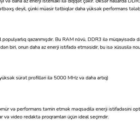
 və daha az enerji istehlakı ilə diqqət çəkir. Əksər hallarda 
ətbəxş deyil, çünki müasir tətbiqlər daha yüksək performans tələb
populyarlıq qazanmışdır. Bu RAM növü, DDR3 ilə müqayisədə daha
 biri, onun daha az enerji istifadə etməsidir, bu isə xüsusilə nou
sək sürət profilləri ilə 5000 MHz və daha artıq)
 və performans təmin etmək məqsədilə enerji istifadəsini optima
ar və video redaktə proqramları üçün ideal seçimdir.