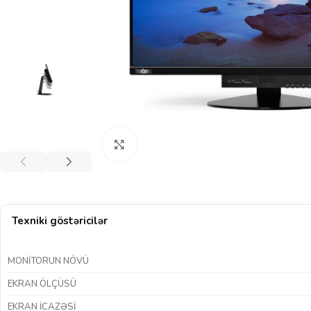
Böyütmək üçün klikləyin
Texniki göstəricilər
MONITORUN NÖVÜ
EKRAN ÖLÇÜSÜ
EKRAN ICAZƏSI