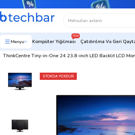
YENI
Menyu
Kompüter Yığılması
Çatdırılma Və Geri Qay
Ev
Kompüter avadanlıqları
Monitorlar
Ofis Üçün Monitorlar
ThinkCentre Tiny-in-One 24 23.8-inch LED Backlit LCD Mo
STOKDA YOXDUR