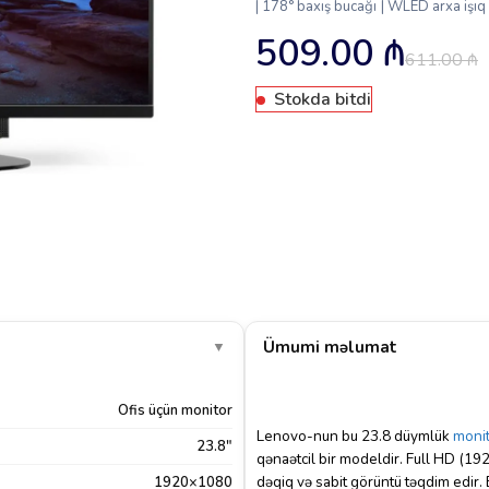
| 178° baxış bucağı | WLED arxa işı
509.00
₼
611.00
₼
Stokda bitdi
Ümumi məlumat
▼
Ofis üçün monitor
Lenovo-nun bu 23.8 düymlük
moni
23.8"
qənaətcil bir modeldir. Full HD (1
dəqiq və sabit görüntü təqdim edir. 
1920×1080