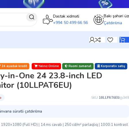
Bakı şəhəri üz
Dəstək xidməti
+994 50 499 66 56
Çatdırılma
24 ayadək kredit
Yalnız Online
Rəsmi zəmanət
Korporativ satış
y-in-One 24 23.8-inch LED
nitor (10LLPAT6EU)
̇b
SKU:
349
10LLPAT6EU
ünvana sürətli çatdırılma
| 1920×1080 (Full HD) | 14 ms cavab | 250 cd/m² parlaqlıq | 1000:1 kontrast