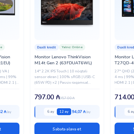
ne
Yalnız Online
Daxili kredit
Daxili kred
ision
Monitor Lenovo ThinkVision
Monitor 
1EU)
M14t Gen 2 (63FDUAT6WL)
T27QD-4
 VA |
14" 2.2K IPS Touch | 10 nöqtəli
27" QHD (2
 ms | 99%
sensor ekran | 100% sRGB | USB-C
4 ms | 99
DMI 2.1 |
(65W PD) ×2 | Passiv rəqəmsal
HDMI 2.1 | 
qələm | 0.7 kq | Portativ dizayn
RJ-45 |...
797.00
₼
714.0
957.00
₼
42 ₼
94,07 ₼
6 ay
12 ay
6 a
t
Səbətə əlavə et