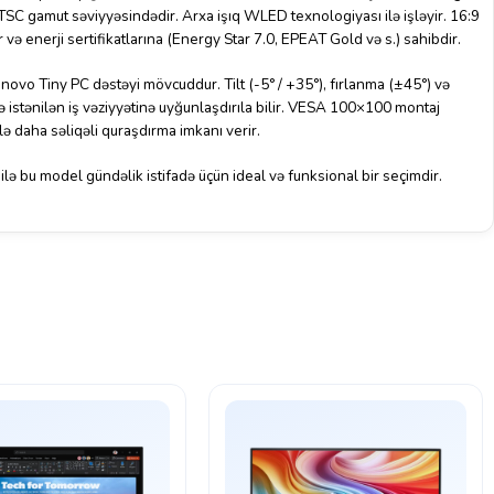
SC gamut səviyyəsindədir. Arxa işıq WLED texnologiyası ilə işləyir. 16:9
 və enerji sertifikatlarına (Energy Star 7.0, EPEAT Gold və s.) sahibdir.
enovo Tiny PC dəstəyi mövcuddur. Tilt (-5° / +35°), fırlanma (±45°) və
istənilən iş vəziyyətinə uyğunlaşdırıla bilir. VESA 100×100 montaj
lə daha səliqəli quraşdırma imkanı verir.
 ilə bu model gündəlik istifadə üçün ideal və funksional bir seçimdir.