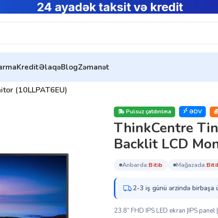
tarma
Kredit
Əlaqə
Blog
Zəmanət
nitor (10LLPAT6EU)
Pulsuz çatdırılma
ƏDV
ThinkCentre Tin
Backlit LCD Mo
anbarda:
bi̇ti̇b
mağazada:
bi̇ti
2-3 iş günü ərzində birbaşa 
23.8” FHD IPS LED ekran |IPS panel 