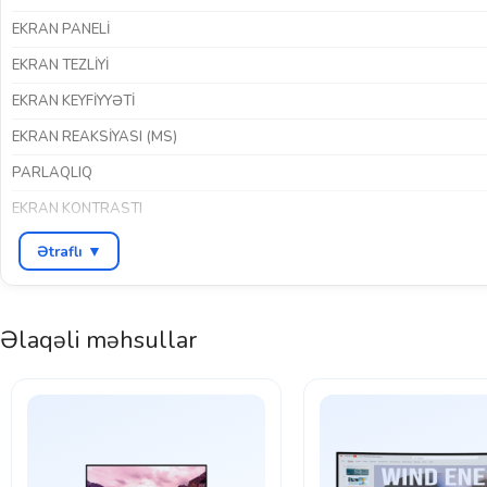
EKRAN PANELI
EKRAN TEZLIYI
EKRAN KEYFIYYƏTI
EKRAN REAKSIYASI (MS)
PARLAQLIQ
EKRAN KONTRASTI
HDR DƏSTƏYI
Ətraflı ▼
İNTERFEYSLƏR
RƏNG
Əlaqəli məhsullar
BREND