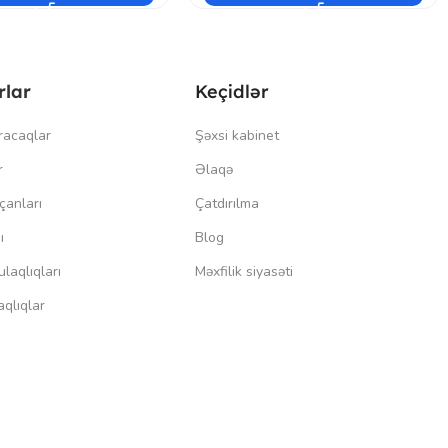
rlar
Keçidlər
racaqlar
Şəxsi kabinet
r
Əlaqə
çanları
Çatdırılma
ı
Blog
laqlıqları
Məxfilik siyasəti
qlıqlar