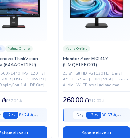
Yalnız Online
Yalnız Online
it
Lenovo ThinkVision
Monitor Acer EK241Y
v (64AAGAT2EU)
(UM.QE1EE.G01)
560×1440) IPS | 120 Hz |
23.8" Full HD IPS | 120 Hz | 1 ms |
% sRGB | USB-C 100W PD |
AMD FreeSync | HDMI | VGA | 3.5 mm
DisplayPort 1.4 + DP Out |
Audio | WLED arxa işıqlandırma
0
₼
260.00
₼
857.00
₼
312.00
₼
84,24 ₼
30,67 ₼
y
12 ay
6 ay
12 ay
Səbətə əlavə et
Səbətə əlavə et