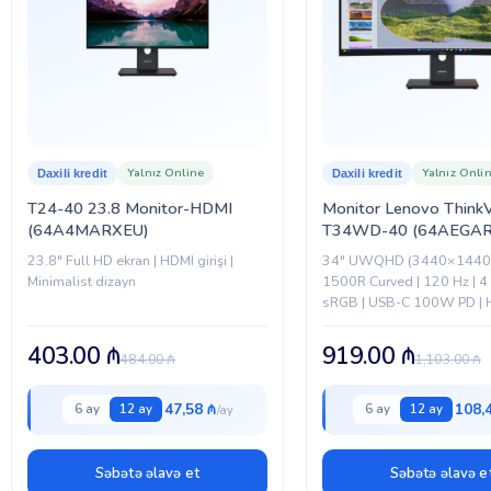
Yalnız Online
Yalnız Onli
Daxili kredit
Daxili kredit
T24-40 23.8 Monitor-HDMI
Monitor Lenovo ThinkV
(64A4MARXEU)
T34WD-40 (64AEGAR
23.8″ Full HD ekran | HDMI girişi |
34" UWQHD (3440×1440)
Minimalist dizayn
1500R Curved | 120 Hz | 4
sRGB | USB-C 100W PD | H
DisplayPort 1.4 | RJ-45 |...
403.00
₼
919.00
₼
484.00
₼
1,103.00
₼
47,58 ₼
108,
6 ay
12 ay
6 ay
12 ay
Səbətə əlavə et
Səbətə əlavə e