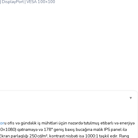
q | DisplayPort | VESA 100×100
▼
tor
u ofis və gündəlik iş mühitləri üçün nəzərdə tutulmuş etibarlı və enerjiyə
920×1080) qətnaməyə və 178° geniş baxış bucağına malik IPS panel ilə
Ekran parlaqlığı 250 cd/m², kontrast nisbəti isə 1000:1 təşkil edir. Rəng