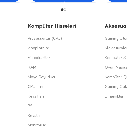
Kompüter Hissələri
Aksesua
Prosessorlar (CPU)
Gaming Otu
Anaplatalar
Klaviaturala
Videokartlar
Kompüter Si
RAM
Oyun Masas
Maye Soyuducu
Kompüter Qu
CPU Fan
Gaming Qula
Keys Fan
Dinamiklər
PSU
Keyslər
Monitorlar