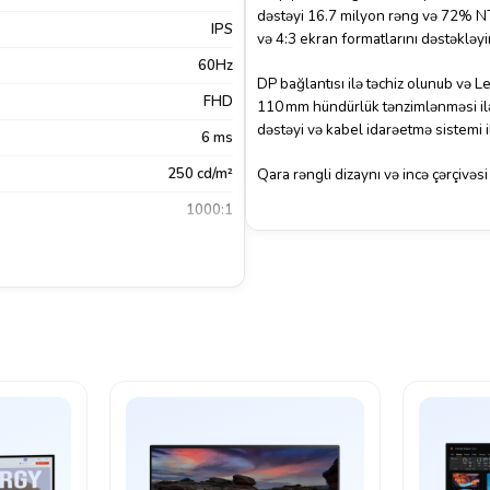
dəstəyi 16.7 milyon rəng və 72% NT
IPS
və 4:3 ekran formatlarını dəstəkləyir
60Hz
DP bağlantısı ilə təchiz olunub və L
FHD
110 mm hündürlük tənzimlənməsi ilə 
dəstəyi və kabel idarəetmə sistemi i
6 ms
250 cd/m²
Qara rəngli dizaynı və incə çərçivəsi
1000:1
Xeyr
Display Port
Qara
Lenovo