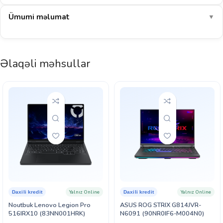
55–75
COD: Warzone
FPS
Ümumi məlumat
▼
110–140
EA Sports FC 26
FPS
1080p-də AAA oyunlar yüksək/orta qarışıq ayarlarda ~66 FPS ilə
Əlaqəli məhsullar
axıcı işləyir. E-idman oyunlarında 140+ FPS.
E-idman: yaxşı
AAA 1080p: yaxşı
Göstərilən dəyərlər müstəqil benchmark nəticələrinin ortalamasına əsaslanan təxmini
aralıqlardır (yüksək ayarlar, DLSS/FSR olmadan). Real nəticə sistem konfiqurasiyası,
sürücü versiyası və oyunun özündən asılı olaraq dəyişə bilər. Noutbuk qrafik kartlarının
gücü modeldən (TGP) asılı olaraq fərqlənir.
Yalnız Online
Yalnız Online
Daxili kredit
Daxili kredit
Noutbuk Lenovo Legion Pro
ASUS ROG STRIX G814JVR-
516IRX10 (83NN001HRK)
N6091 (90NR0IF6-M004N0)