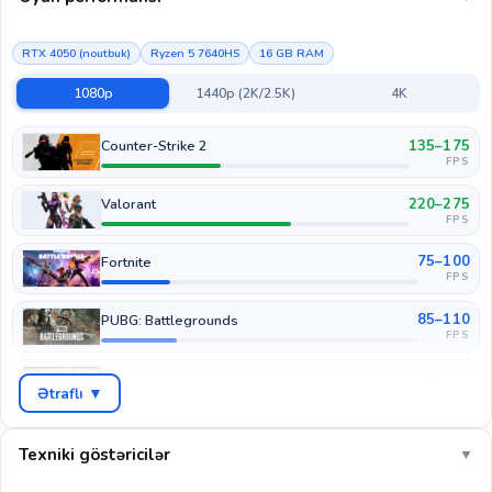
RTX 4050 (noutbuk)
Ryzen 5 7640HS
16 GB RAM
1080p
1440p (2K/2.5K)
4K
135–175
Counter-Strike 2
FPS
220–275
Valorant
FPS
75–100
Fortnite
FPS
85–110
PUBG: Battlegrounds
FPS
70–90
GTA V
Ətraflı ▼
FPS
45–60
Cyberpunk 2077
FPS
Texniki göstəricilər
▼