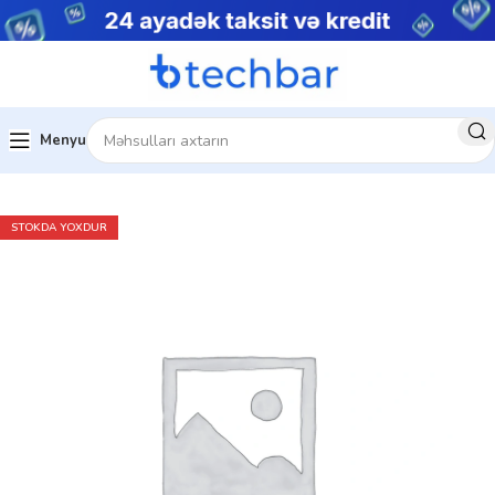
Menyu
Ev
Noutbuklar
Gaming Notebooklar
STOKDA YOXDUR