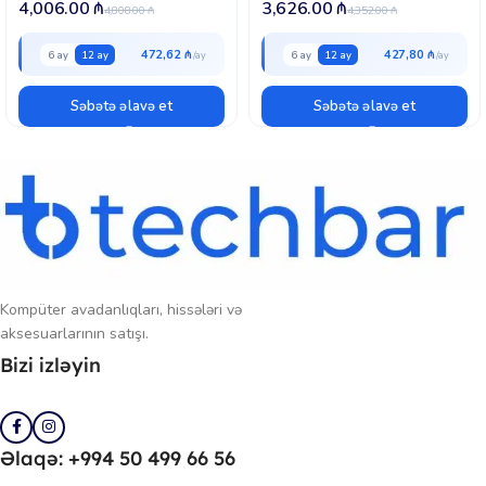
4,006.00
₼
3,626.00
₼
4,808.00
₼
4,352.00
₼
472,62 ₼
427,80 ₼
6 ay
12 ay
6 ay
12 ay
Səbətə əlavə et
Səbətə əlavə et
Kompüter avadanlıqları, hissələri və
aksesuarlarının satışı.
Bizi izləyin
Əlaqə: +994 50 499 66 56