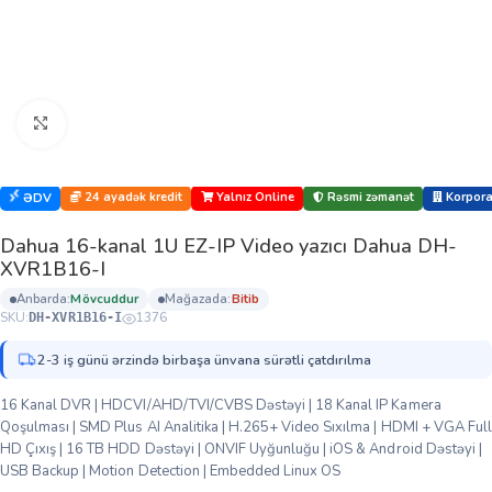
Böyütmək üçün klikləyin
24 ayadək kredit
Yalnız Online
Rəsmi zəmanət
Korporat
ƏDV
Dahua 16-kanal 1U EZ-IP Video yazıcı Dahua DH-
XVR1B16-I
anbarda:
mövcuddur
mağazada:
bi̇ti̇b
SKU:
1376
DH-XVR1B16-I
2-3 iş günü ərzində birbaşa ünvana sürətli çatdırılma
16 Kanal DVR | HDCVI/AHD/TVI/CVBS Dəstəyi | 18 Kanal IP Kamera
Qoşulması | SMD Plus AI Analitika | H.265+ Video Sıxılma | HDMI + VGA Full
HD Çıxış | 16 TB HDD Dəstəyi | ONVIF Uyğunluğu | iOS & Android Dəstəyi |
USB Backup | Motion Detection | Embedded Linux OS