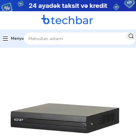
Menyu
Məhsulları
Şəbəkə Video Qeydiyyatçıları