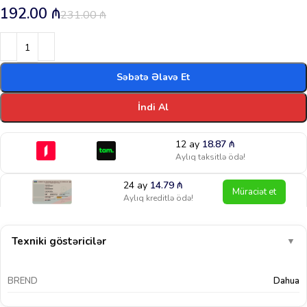
192.00
₼
231.00
₼
Səbətə Əlavə Et
İndi Al
12 ay
18.87
₼
Aylıq taksitlə ödə!
24 ay
14.79
₼
Müraciət et
Aylıq kreditlə ödə!
Texniki göstəricilər
▼
BREND
Dahua