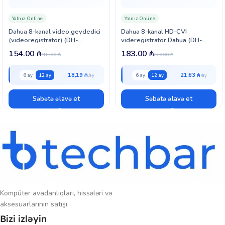
və Android cihazlardan uzaqdan izləmə və idarəetmə mümkündür.
Yalnız Online
Yalnız Online
1 SATA portu ilə 16 TB-a qədər
HDD
dəstəyi, USB vasitəsilə ehtiyat
Dahua 8-kanal video geydedici
Dahua 8-kanal HD-CVI
köçürmə, iki istiqamətli audio əlaqə və hərəkət aşkarlama funksiyaları
(videoregistrator) (DH-
videregistrator Dahua (DH-
bu modeli həm ev, həm ofis, həm də iri obyektlər üçün ideal
HCVR7108H-S2)
HCVR7208AN-4M)
154.00
₼
183.00
₼
təhlükəsizlik həllinə çevirir.
185.00
₼
220.00
₼
18,19 ₼
21,63 ₼
6 ay
12 ay
6 ay
12 ay
Səbətə əlavə et
Səbətə əlavə et
Kompüter avadanlıqları, hissələri və
aksesuarlarının satışı.
Bizi izləyin