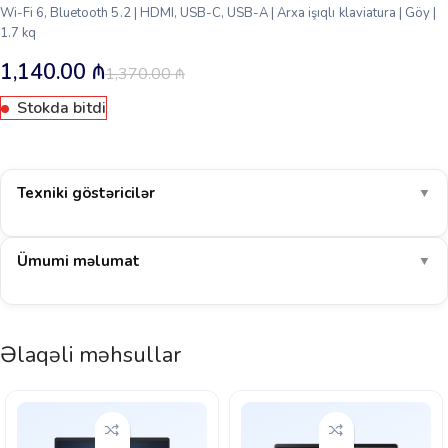
Wi-Fi 6, Bluetooth 5.2 | HDMI, USB-C, USB-A | Arxa işıqlı klaviatura | Göy |
1.7 kq
1,140.00
₼
1,370.00
₼
Stokda bitdi
Texniki göstəricilər
▼
Ümumi məlumat
▼
Əlaqəli məhsullar