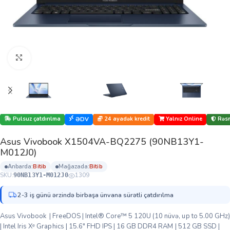
Böyütmək üçün klikləyin
Pulsuz çatdırılma
24 ayadək kredit
Yalnız Online
Rəsm
ƏDV
Asus Vivobook X1504VA-BQ2275 (90NB13Y1-
M012J0)
anbarda:
bi̇ti̇b
mağazada:
bi̇ti̇b
SKU:
1309
90NB13Y1-M012J0
2-3 iş günü ərzində birbaşa ünvana sürətli çatdırılma
Asus Vivobook | FreeDOS | Intel® Core™ 5 120U (10 nüvə, up to 5.00 GHz)
| Intel Iris Xᵉ Graphics | 15.6″ FHD IPS | 16 GB DDR4 RAM | 512 GB SSD |