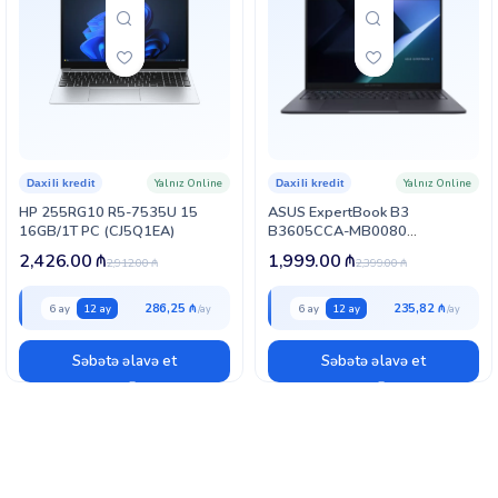
Yalnız Online
Yalnız Online
Daxili kredit
Daxili kredit
HP 255RG10 R5-7535U 15
ASUS ExpertBook B3
16GB/1T PC (CJ5Q1EA)
B3605CCA-MB0080
(90NX08N1-M00340)
2,426.00
₼
1,999.00
₼
2,912.00
₼
2,399.00
₼
286,25 ₼
235,82 ₼
6 ay
12 ay
6 ay
12 ay
Səbətə əlavə et
Səbətə əlavə et