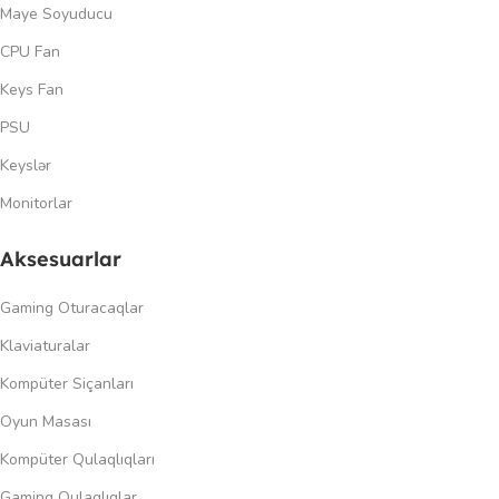
Maye Soyuducu
CPU Fan
Keys Fan
PSU
Keyslər
Monitorlar
Aksesuarlar
Gaming Oturacaqlar
Klaviaturalar
Kompüter Siçanları
Oyun Masası
Kompüter Qulaqlıqları
Gaming Qulaqlıqlar