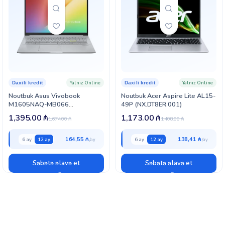
Yalnız Online
Yalnız Online
Daxili kredit
Daxili kredit
Noutbuk Asus Vivobook
Noutbuk Acer Aspire Lite AL15-
M1605NAQ-MB066
49P (NX.DT8ER.001)
(90NB1832-M004C0)
1,395.00
₼
1,173.00
₼
1,674.00
₼
1,408.00
₼
164,55 ₼
138,41 ₼
6 ay
12 ay
6 ay
12 ay
Səbətə əlavə et
Səbətə əlavə et