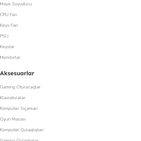
Maye Soyuducu
CPU Fan
Keys Fan
PSU
Keyslər
Monitorlar
Aksesuarlar
Gaming Oturacaqlar
Klaviaturalar
Kompüter Siçanları
Oyun Masası
Kompüter Qulaqlıqları
Gaming Qulaqlıqlar