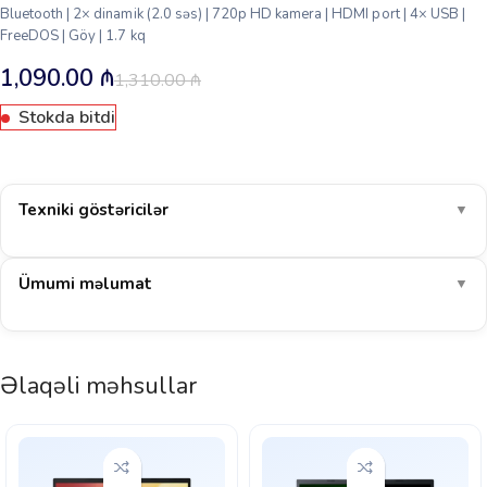
Bluetooth | 2× dinamik (2.0 səs) | 720p HD kamera | HDMI port | 4× USB |
FreeDOS | Göy | 1.7 kq
1,090.00
₼
1,310.00
₼
Stokda bitdi
Texniki göstəricilər
▼
Ümumi məlumat
▼
Əlaqəli məhsullar