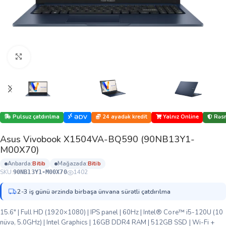
Böyütmək üçün klikləyin
Pulsuz çatdırılma
24 ayadək kredit
Yalnız Online
Rəsm
ƏDV
Asus Vivobook X1504VA-BQ590 (90NB13Y1-
M00X70)
anbarda:
bi̇ti̇b
mağazada:
bi̇ti̇b
SKU:
1402
90NB13Y1-M00X70
2-3 iş günü ərzində birbaşa ünvana sürətli çatdırılma
15.6″ | Full HD (1920×1080) | IPS panel | 60Hz | Intel® Core™ i5-120U (10
nüvə, 5.0GHz) | Intel Graphics | 16GB DDR4 RAM | 512GB SSD | Wi-Fi +