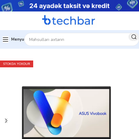
Menyu
outbuklar
Asus Notebook
ASUS Vivobook
STOKDA YOXDUR