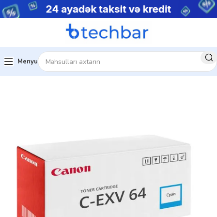
Menyu
Ev
Kartric