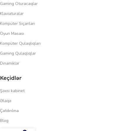
Gaming Oturacaqlar
Klaviaturalar
Kompüter Siçanları
Oyun Masası
Kompüter Qulaqlıqları
Gaming Qulaqlıqlar
Dinamiklər
Keçidlər
Şəxsi kabinet
Əlaqə
Çatdırılma
Blog
401.00
₼
Məxfilik siyasəti