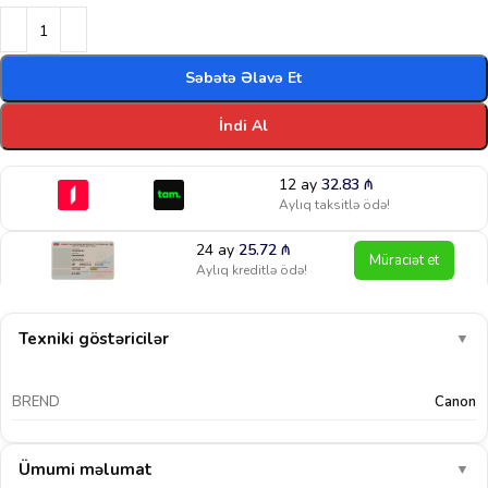
Səbətə Əlavə Et
İndi Al
12 ay
32.83
₼
Aylıq taksitlə ödə!
24 ay
25.72
₼
Müraciət et
Aylıq kreditlə ödə!
Texniki göstəricilər
▼
BREND
Canon
Ümumi məlumat
▼