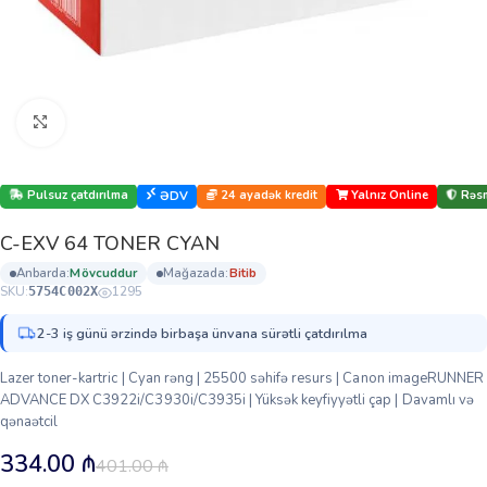
Böyütmək üçün klikləyin
Pulsuz çatdırılma
24 ayadək kredit
Yalnız Online
Rəsm
ƏDV
C-EXV 64 TONER CYAN
anbarda:
mövcuddur
mağazada:
bi̇ti̇b
SKU:
1295
5754C002X
2-3 iş günü ərzində birbaşa ünvana sürətli çatdırılma
Lazer toner-kartric | Cyan rəng | 25500 səhifə resurs | Canon imageRUNNER
ADVANCE DX C3922i/C3930i/C3935i | Yüksək keyfiyyətli çap | Davamlı və
qənaətcil
334.00
₼
401.00
₼