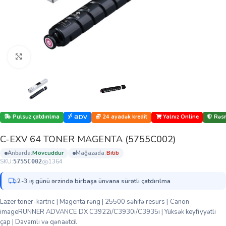
Böyütmək üçün klikləyin
Pulsuz çatdırılma
24 ayadək kredit
Yalnız Online
Rəsm
ƏDV
C-EXV 64 TONER MAGENTA (5755C002)
anbarda:
mövcuddur
mağazada:
bi̇ti̇b
SKU:
1364
5755C002
2-3 iş günü ərzində birbaşa ünvana sürətli çatdırılma
Lazer toner-kartric | Magenta rəng | 25500 səhifə resurs | Canon
imageRUNNER ADVANCE DX C3922i/C3930i/C3935i | Yüksək keyfiyyətli
çap | Davamlı və qənaətcil