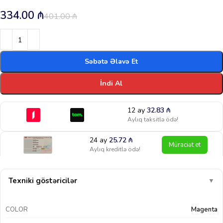
334.00
₼
401.00
₼
Səbətə Əlavə Et
İndi Al
12 ay
32.83
₼
Aylıq taksitlə ödə!
24 ay
25.72
₼
Müraciət et
Aylıq kreditlə ödə!
Texniki göstəricilər
▼
COLOR
Magenta