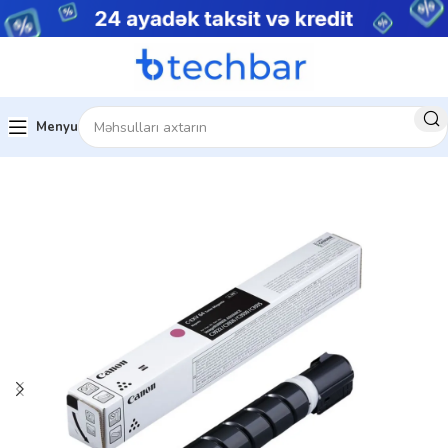
Menyu
Ev
Kartric